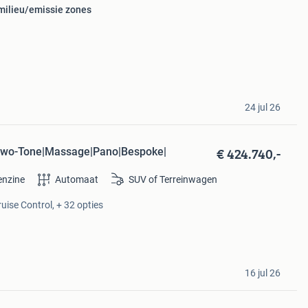
 milieu/emissie zones
24 jul 26
€ 424.740,-
|Two-Tone|Massage|Pano|Bespoke|
enzine
Automaat
SUV of Terreinwagen
uise Control, + 32 opties
16 jul 26