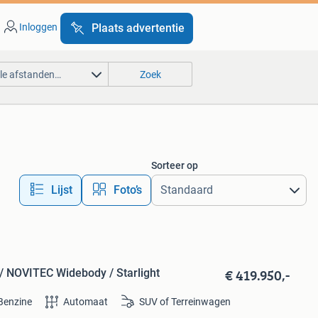
Inloggen
Plaats advertentie
lle afstanden…
Zoek
Sorteer op
Lijst
Foto’s
€ 419.950,-
 / NOVITEC Widebody / Starlight
Benzine
Automaat
SUV of Terreinwagen