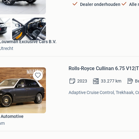
Dealer onderhouden
Alle
Louwman Exclusive Cars B.V.
Utrecht
Rolls-Royce Cullinan 6.75 V12
2023
33.277
km
B
Bewaren
in
Adaptive Cruise Control, Trekhaak, Cr
Mijn
Favorieten
 Automotive
am