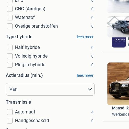
LPG
0
CNG (Aardgas)
0
Waterstof
0
Overige brandstoffen
0
Type hybride
lees meer
Half hybride
0
Volledig hybride
0
Plug-in hybride
0
Actieradius (min.)
lees meer
Transmissie
Maasdijk
Automaat
4
Werkend
Handgeschakeld
0