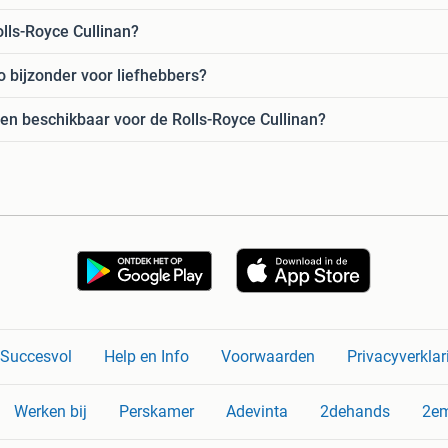
olls-Royce Cullinan?
o bijzonder voor liefhebbers?
gen beschikbaar voor de Rolls-Royce Cullinan?
n Succesvol
Help en Info
Voorwaarden
Privacyverklar
Werken bij
Perskamer
Adevinta
2dehands
2e