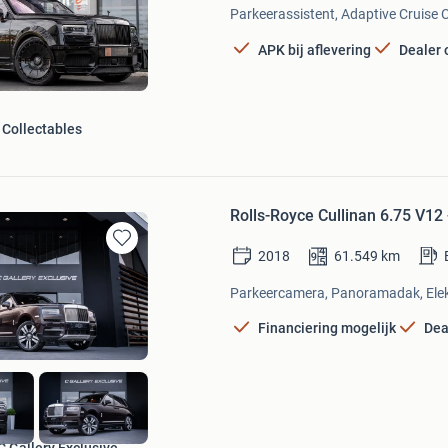
Mijn
Parkeerassistent, Adaptive Cruise C
Favorieten
APK bij aflevering
Dealer
Collectables
Rolls-Royce Cullinan 6.75 V12
2018
61.549
km
Bewaren
in
Parkeercamera, Panoramadak, Elektr
Mijn
Favorieten
Financiering mogelijk
Dea