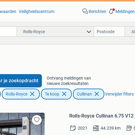
waarden
Veiligheidscentrum
Berichten
Meldingen
Rolls-Royce
A
Ontvang meldingen van
r je zoekopdracht
nieuwe zoekresultaten
Rolls-Royce
Te koop
Cullinan
Verwijder filters
Rolls-Royce Cullinan 6.75 V12
Bewaren
2021
44.239
km
in