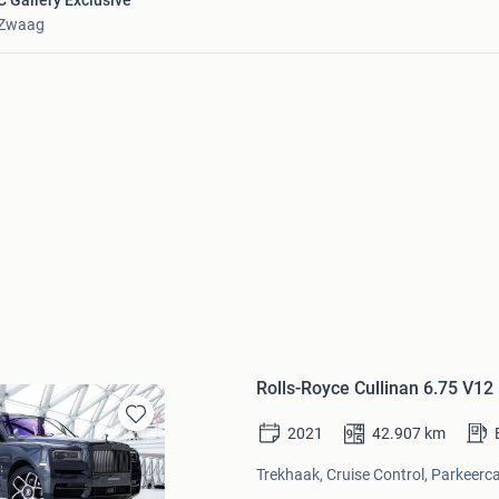
C Gallery Exclusive
Zwaag
Rolls-Royce Cullinan 6.75 V12 
2021
42.907
km
Bewaren
in
Trekhaak, Cruise Control, Parkeerc
Mijn
Favorieten