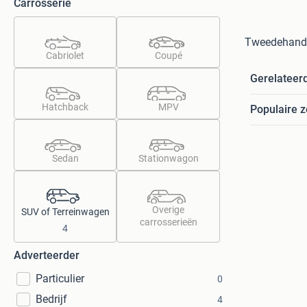
Carrosserie
Tweedehands
Cabriolet
Coupé
Gerelateer
Hatchback
MPV
Populaire 
Sedan
Stationwagon
Overige
SUV of Terreinwagen
carrosserieën
4
Adverteerder
Particulier
0
Bedrijf
4