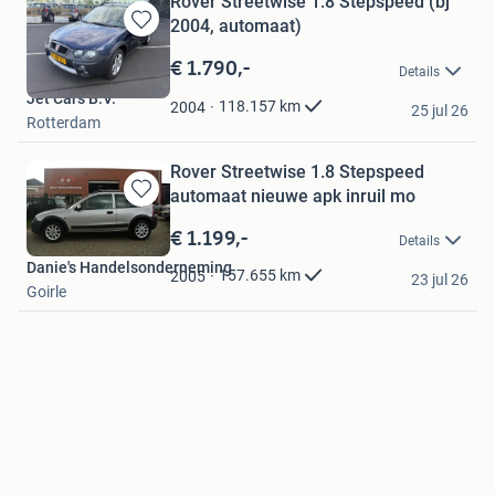
Rover Streetwise 1.8 Stepspeed (bj
2004, automaat)
Bewaren
in
€ 1.790,-
Details
Mijn
Jet Cars B.V.
Favorieten
118.157
km
2004
25 jul 26
Rotterdam
Rover Streetwise 1.8 Stepspeed
automaat nieuwe apk inruil mo
Bewaren
in
€ 1.199,-
Details
Mijn
Danie's Handelsonderneming
Favorieten
157.655
km
2005
23 jul 26
Goirle