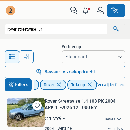
Rover
Sorteer op
Alle afstanden…
Bewaar je zoekopdracht
Filters
Auto's
Rover
Te koop
Verwijder filters
Rover Streetwise 1.4 103 PK 2004
APK 11-2026 121.000 km
Bewaren
in
€ 1.275,-
Details
Mijn
Job Tuerlings
Favorieten
Benzine
2004
23 jul 26