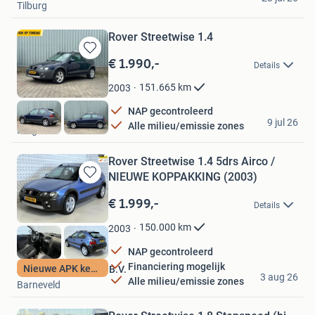
Tilburg
Rover Streetwise 1.4
€ 1.990,-
Bewaren
Details
in
Mijn
151.665
km
2003
Favorieten
NAP gecontroleerd
Linocars
9 jul 26
Alle milieu/emissie zones
Bergen L
Rover Streetwise 1.4 5drs Airco /
NIEUWE KOPPAKKING (2003)
Bewaren
in
€ 1.999,-
Details
Mijn
Favorieten
150.000
km
2003
NAP gecontroleerd
Financiering mogelijk
Nieuwe APK keuring
Autobedrijf Leeuwis B.V.
3 aug 26
Alle milieu/emissie zones
Barneveld