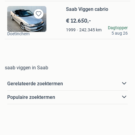
Saab Viggen cabrio
€ 12.650,-
Bewaren
in
Bongers Exclusive
Dagtopper
242.345
km
1999
Mijn
5 aug 26
Doetinchem
Favorieten
saab viggen in Saab
Gerelateerde zoektermen
Populaire zoektermen