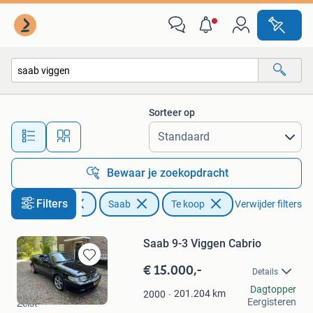
Saab
Sorteer op
Alle afstanden…
Bewaar je zoekopdracht
Filters
Auto's
Saab
Te koop
Verwijder filters
Saab 9-3 Viggen Cabrio
€ 15.000,-
Bewaren
Details
in
Adriaan
Dagtopper
Mijn
201.204
km
2000
Eergisteren
Zeist
Favorieten