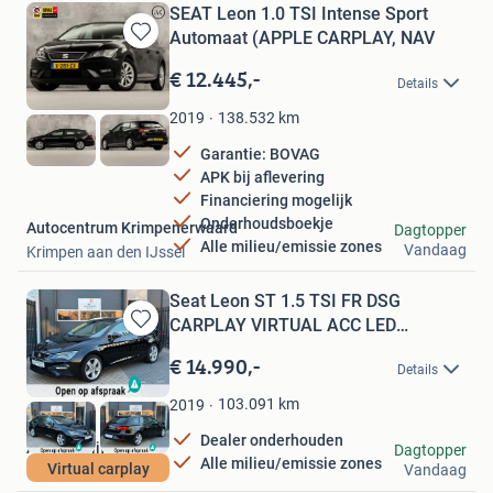
SEAT Leon 1.0 TSI Intense Sport
Automaat (APPLE CARPLAY, NAV
Bewaren
in
€ 12.445,-
Details
Mijn
Favorieten
138.532
km
2019
Garantie: BOVAG
APK bij aflevering
Financiering mogelijk
Onderhoudsboekje
Autocentrum Krimpenerwaard
Dagtopper
Alle milieu/emissie zones
Vandaag
Krimpen aan den IJssel
Seat Leon ST 1.5 TSI FR DSG
CARPLAY VIRTUAL ACC LED
Bewaren
CLIMATE
in
€ 14.990,-
Details
Mijn
Favorieten
103.091
km
2019
Dealer onderhouden
Autobedrijf S.A.E.
Dagtopper
Alle milieu/emissie zones
Virtual carplay
Vandaag
Dordrecht