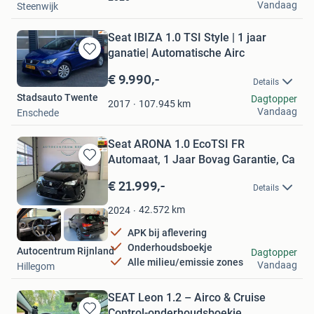
Vandaag
Steenwijk
Seat IBIZA 1.0 TSI Style | 1 jaar
ganatie| Automatische Airc
Bewaren
in
€ 9.990,-
Details
Mijn
Stadsauto Twente
Dagtopper
Favorieten
107.945
km
2017
Vandaag
Enschede
Seat ARONA 1.0 EcoTSI FR
Automaat, 1 Jaar Bovag Garantie, Ca
Bewaren
in
€ 21.999,-
Details
Mijn
Favorieten
42.572
km
2024
APK bij aflevering
Onderhoudsboekje
Autocentrum Rijnland
Dagtopper
Alle milieu/emissie zones
Vandaag
Hillegom
SEAT Leon 1.2 – Airco & Cruise
Control-onderhoudsboekje.