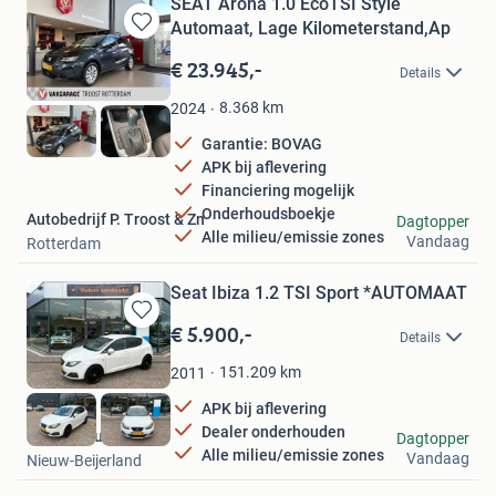
SEAT Arona 1.0 EcoTSI Style
Automaat, Lage Kilometerstand,Ap
Bewaren
in
€ 23.945,-
Details
Mijn
Favorieten
8.368
km
2024
Garantie: BOVAG
APK bij aflevering
Financiering mogelijk
Onderhoudsboekje
Autobedrijf P. Troost & Zn
Dagtopper
Alle milieu/emissie zones
Vandaag
Rotterdam
Seat Ibiza 1.2 TSI Sport *AUTOMAAT
€ 5.900,-
Bewaren
Details
in
Mijn
151.209
km
2011
Favorieten
APK bij aflevering
Dealer onderhouden
Wolters Autohandel
Dagtopper
Alle milieu/emissie zones
Vandaag
Nieuw-Beijerland