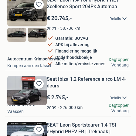
Xcellence Sport 204Pk Automaa
Bewaren
in
€ 20.745,-
Details
Mijn
Favorieten
58.736
km
2021
Garantie: BOVAG
APK bij aflevering
Financiering mogelijk
Onderhoudsboekje
Autocentrum Krimpenerwaard
Dagtopper
Alle milieu/emissie zones
Vandaag
Krimpen aan den IJssel
Seat Ibiza 1.2 Reference airco LM 4-
deurs
Bewaren
in
€ 2.745,-
Details
Mijn
HSV Auto's B.V.
Dagtopper
Favorieten
226.000
km
2009
Vandaag
Vaassen
SEAT Leon Sportstourer 1.4 TSI
eHybrid PHEV FR | Trekhaak |
Bewaren