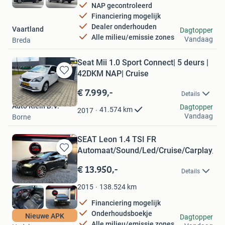
NAP gecontroleerd
Financiering mogelijk
Dealer onderhouden
Vaartland
Dagtopper
Alle milieu/emissie zones
Vandaag
Breda
Seat Mii 1.0 Sport Connect| 5 deurs |
42DKM NAP| Cruise
Bewaren
in
€ 7.999,-
Details
Mijn
Auto Klein B.V.
Favorieten
Dagtopper
41.574
km
2017
Vandaag
Borne
SEAT Leon 1.4 TSI FR
Automaat/Sound/Led/Cruise/Carplay/C
Bewaren
in
€ 13.950,-
Details
Mijn
Favorieten
138.524
km
2015
Financiering mogelijk
Onderhoudsboekje
JWG Automotive
Nieuwe APK
Dagtopper
Alle milieu/emissie zones