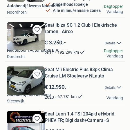
Onderhoudsboekje
Autobedrijf Iwema Noordhorn
Dagtopper
Alle milieu/emissie zones
Vandaag
Noordhorn
Seat Ibiza SC 1.2 Club | Elektrische
ramen | Airco
Bewaren
in
€ 3.250,-
Details
Mijn
Neuteboom Automotive B.V.
Favorieten
Dagtopper
192.299
km
2011
Vandaag
Dordrecht
Seat Mii Electric Plus 83pk Clima
Cruise LM Stoelverw NLauto
Bewaren
in
€ 12.950,-
Details
Mijn
Autobedrijf J.P. de Jong
Favorieten
67.781
km
2020
Vandaag
Steenwijk
Seat Leon 1.4 TSI 204pk! eHybrid
PHEV FR; Digi dash+Camera=S
Bewaren
in