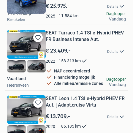
in
€ 25.975,-
Details
Mijn
TVC Trading
Dagtopper
Favorieten
11.584
km
2025
Vandaag
Breukelen
SEAT Tarraco 1.4 TSI e-Hybrid PHEV
FR Business Intense Aut.
Bewaren
in
€ 23.409,-
Details
Mijn
Favorieten
158.313
km
2022
NAP gecontroleerd
Financiering mogelijk
Vaartland
Dagtopper
Alle milieu/emissie zones
Vandaag
Heerenveen
SEAT Leon 1.4 TSI e-Hybrid PHEV FR
Aut. [ Adapt.cruise Virtu
Bewaren
in
€ 13.709,-
Details
Mijn
Favorieten
186.185
km
2020