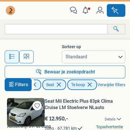
Seat
Sorteer op
Alle afstanden…
Bewaar je zoekopdracht
Filters
Auto's
Seat
Te koop
Verwijder filters
Seat Mii Electric Plus 83pk Clima
Cruise LM Stoelverw NLauto
Bewaren
in
€ 12.950,-
Details
Mijn
Autobedrijf J.P. de Jong
Favorieten
Topadvertentie
67.781
km
2020