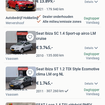
€ 13.899,-
Details
Mijn
Favorieten
179.940
km
2021
Dealer onderhouden
Autobedrijf Hokkeling
Dagtopper
Alle milieu/emissie zones
Vandaag
Wervershoof
Seat Ibiza SC 1.4 Sport-up airco LM
cruise
Bewaren
in
€ 3.745,-
Details
Mijn
HSV Auto's B.V.
Dagtopper
Favorieten
135.000
km
2010
Vandaag
Vaassen
Seat Ibiza ST 1.2 TDI Style Ecomotive
clima LM org NL
Bewaren
in
€ 1.745,-
Details
Mijn
HSV Auto's B.V.
Favorieten
Dagtopper
307.260
km
2011
Vandaag
Vaassen
SEAT Leon 1.4 TSI eHybrid PHEV