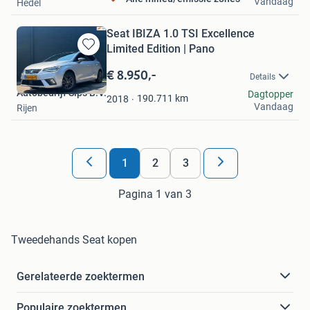
Vandaag
Hedel
Seat IBIZA 1.0 TSI Excellence
Limited Edition | Pano
Bewaren
in
€ 8.950,-
Details
Mijn
Autobedrijf Sips B.V.
Dagtopper
Favorieten
190.711
km
2018
Vandaag
Rijen
1
2
3
Pagina 1 van 3
Tweedehands Seat kopen
Gerelateerde zoektermen
Populaire zoektermen