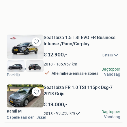
Seat Ibiza 1.5 TSI EVO FR Business
Intense /Pano/Carplay
Bewaren
in
€ 12.900,-
Details
Mijn
Favorieten
185.957
km
2018
Jonge Broers B.V.
Dagtopper
Alle milieu/emissie zones
Vandaag
Poeldijk
Seat Ibiza FR 1.0 TSI 115pk Dsg-7
2018 Grijs
Bewaren
in
€ 13.000,-
Mijn
Kamil M
Dagtopper
Favorieten
93.250
km
2018
Vandaag
Capelle aan den IJssel