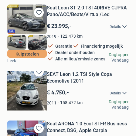
Seat Leon ST 2.0 TSI 4DRIVE CUPRA
Pano/ACC/Beats/Virtual/Led
Bewaren
in
€ 23.995,-
Details
Mijn
Favorieten
122.473
km
2019
Garantie
Financiering mogelijk
Dealer onderhouden
Autohuis Ausma
Kuipstoelen
Dagtopper
Alle milieu/emissie zones
Vandaag
Leek
SEAT Leon 1.2 TSI Style Copa
Bewaren
Ecomotive | 2011
in
Mijn
€ 4.750,-
Details
Favorieten
MaVaBo
Dagtopper
158.472
km
2011
Vandaag
Vlissingen
Seat ARONA 1.0 EcoTSI FR Business
Connect, DSG, Apple Carpla
Bewaren