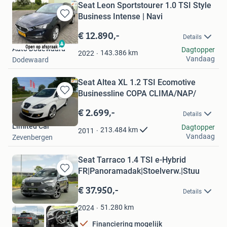
Seat Leon Sportstourer 1.0 TSI Style
Business Intense | Navi
Bewaren
in
€ 12.890,-
Details
Mijn
Auto Dodewaard
Dagtopper
Favorieten
143.386
km
2022
Vandaag
Dodewaard
Seat Altea XL 1.2 TSI Ecomotive
Businessline COPA CLIMA/NAP/
Bewaren
in
€ 2.699,-
Details
Mijn
Limited Car
Favorieten
Dagtopper
213.484
km
2011
Vandaag
Zevenbergen
Seat Tarraco 1.4 TSI e-Hybrid
FR|Panoramadak|Stoelverw.|Stuu
Bewaren
in
€ 37.950,-
Details
Mijn
Favorieten
51.280
km
2024
Financiering mogelijk