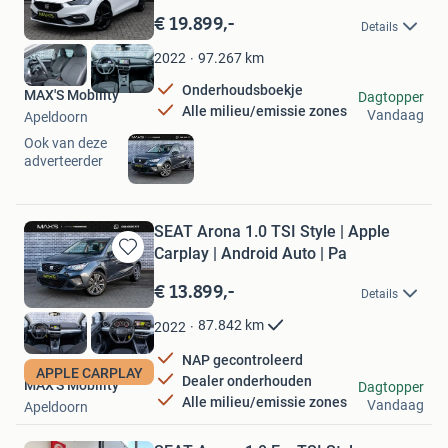
in
€ 19.899,-
Details
Mijn
Favorieten
97.267
km
2022
Onderhoudsboekje
MAX'S Mobility
Dagtopper
Alle milieu/emissie zones
Vandaag
Apeldoorn
Ook van deze
adverteerder
SEAT Arona 1.0 TSI Style | Apple
Carplay | Android Auto | Pa
Bewaren
in
€ 13.899,-
Details
Mijn
Favorieten
87.842
km
2022
NAP gecontroleerd
APPLE CARPLAY
Dealer onderhouden
MAX'S Mobility
Dagtopper
Alle milieu/emissie zones
Vandaag
Apeldoorn