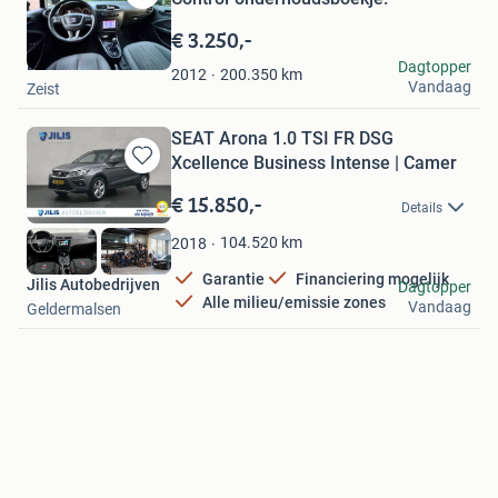
Bewaren
in
€ 3.250,-
Mijn
Braamauto’s
Dagtopper
Favorieten
200.350
km
2012
Vandaag
Zeist
SEAT Arona 1.0 TSI FR DSG
Xcellence Business Intense | Camer
Bewaren
in
€ 15.850,-
Details
Mijn
Favorieten
104.520
km
2018
Garantie
Financiering mogelijk
Jilis Autobedrijven
Dagtopper
Alle milieu/emissie zones
Vandaag
Geldermalsen