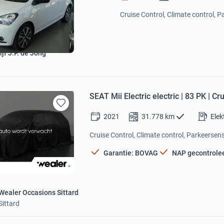
in
Mijn
Cruise Control, Climate control, P
Favorieten
jf J.P. de Jong
SEAT Mii Electric electric | 83 PK | Cr
Bewaren
2021
31.778
km
Elek
in
Mijn
Cruise Control, Climate control, Parkeersens
Favorieten
Garantie: BOVAG
NAP gecontrole
Wealer Occasions Sittard
Sittard