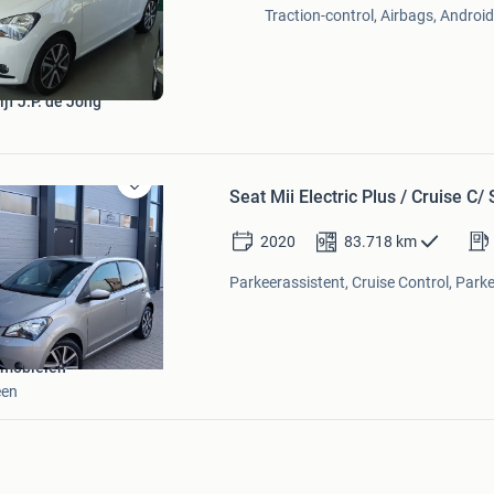
Mijn
Traction-control, Airbags, Android
Favorieten
jf J.P. de Jong
Seat Mii Electric Plus / Cruise 
Bewaren
in
Mijn
2020
83.718
km
Favorieten
Parkeerassistent, Cruise Control, Park
omobielen
een