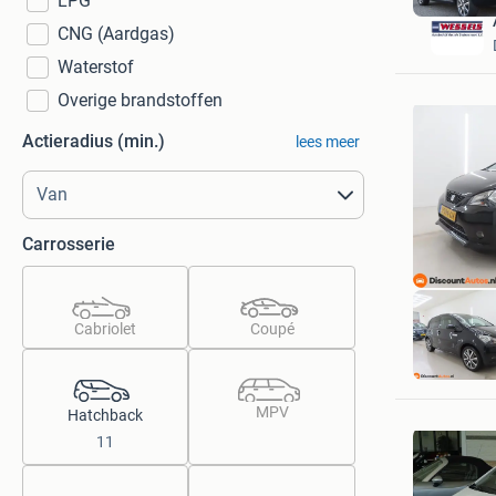
LPG
CNG (Aardgas)
Waterstof
Overige brandstoffen
Actieradius (min.)
lees meer
Carrosserie
Cabriolet
Coupé
Discount
Roosend
MPV
Hatchback
11