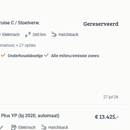
Gereserveerd
Cruise C / Stoelverw.
Elektrisch
260 km
Hatchback
ersensor, + 27 opties
Onderhoudsboekje
Alle milieu/emissie zones
27 jul 26
€ 13.425,-
c Plus YP (bj 2020, automaat)
Elektrisch
Hatchback