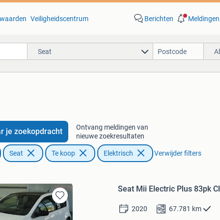
waarden
Veiligheidscentrum
Berichten
Meldingen
Seat
A
Ontvang meldingen van
r je zoekopdracht
nieuwe zoekresultaten
Seat
Te koop
Elektrisch
Verwijder filters
Seat Mii Electric Plus 83pk 
Bewaren
2020
67.781
km
in