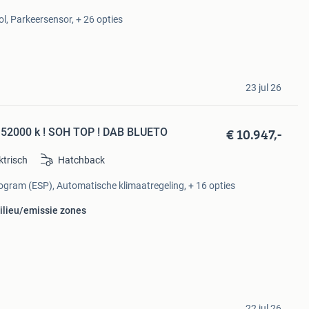
ol, Parkeersensor, + 26 opties
23 jul 26
€ 10.947,-
 52000 k ! SOH TOP ! DAB BLUETO
ktrisch
Hatchback
Program (ESP), Automatische klimaatregeling, + 16 opties
milieu/emissie zones
22 jul 26