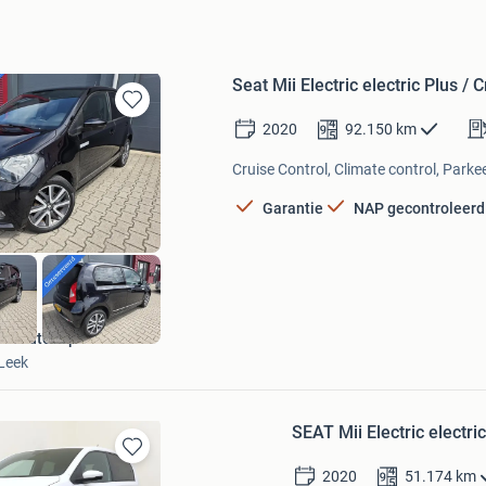
Seat Mii Electric electric Plus / 
Bewaren
2020
92.150
km
in
Mijn
Cruise Control, Climate control, Parke
Favorieten
Garantie
NAP gecontroleerd
EP Autoimport
Leek
SEAT Mii Electric electri
Bewaren
2020
51.174
km