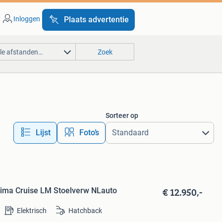
Inloggen
Plaats advertentie
lle afstanden…
Zoek
Sorteer op
Lijst
Foto’s
€ 12.950,-
Clima Cruise LM Stoelverw NLauto
Elektrisch
Hatchback