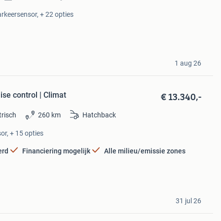
arkeersensor, + 22 opties
1 aug 26
€ 13.340,-
uise control | Climat
trisch
260 km
Hatchback
or, + 15 opties
erd
Financiering mogelijk
Alle milieu/emissie zones
31 jul 26