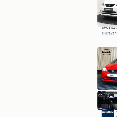
SPOTiCA
's-Grave