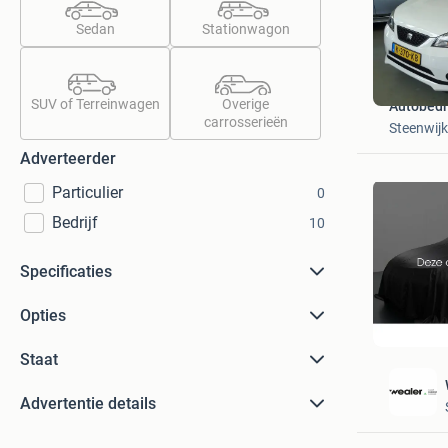
Sedan
Stationwagon
SUV of Terreinwagen
Overige
Autobedri
carrosserieën
Steenwijk
Adverteerder
Particulier
0
Bedrijf
10
Specificaties
Opties
Staat
Advertentie details