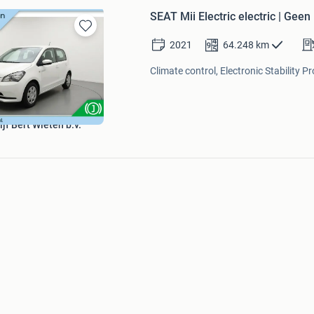
SEAT Mii Electric electric | Geen
Bewaren
2021
64.248
km
in
Mijn
Climate control, Electronic Stability 
Favorieten
jf Bert Wieten b.v.