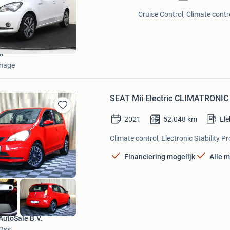
in
Mijn
Cruise Control, Climate contr
Favorieten
R
nhage
SEAT Mii Electric CLIMATRONIC
Bewaren
2021
52.048
km
Ele
in
Mijn
Climate control, Electronic Stability 
Favorieten
Financiering mogelijk
Alle 
AutoSale B.V.
Oss