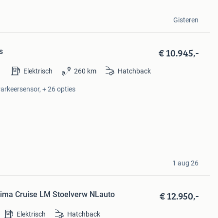
Gisteren
€ 10.945,-
s
Elektrisch
260 km
Hatchback
Parkeersensor, + 26 opties
1 aug 26
€ 12.950,-
Clima Cruise LM Stoelverw NLauto
Elektrisch
Hatchback