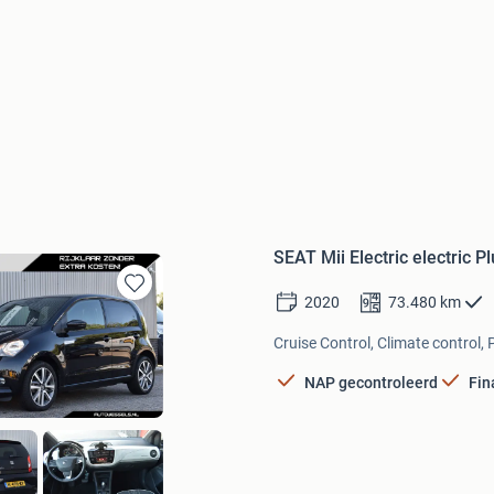
SEAT Mii Electric electric P
2020
73.480
km
Bewaren
in
Cruise Control, Climate control, 
Mijn
Favorieten
NAP gecontroleerd
Fin