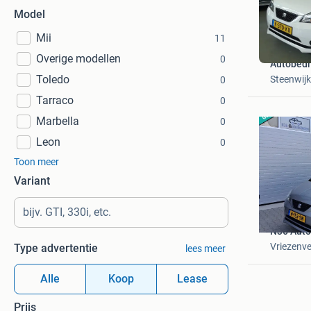
Model
Mii
11
Overige modellen
0
Autobedri
Toledo
Steenwijk
0
Tarraco
0
Marbella
0
Leon
0
Toon meer
Variant
N36 Aut
Vriezenv
Type advertentie
lees meer
Alle
Koop
Lease
Prijs