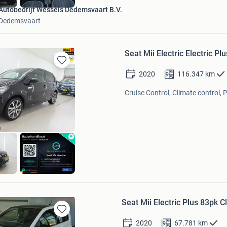
Autobedrijf Wessels Dedemsvaart B.V.
Dedemsvaart
Seat Mii Electric Electric Plu
Bewaren
2020
116.347
km
in
Mijn
Cruise Control, Climate control, 
Favorieten
Autos
aal
Seat Mii Electric Plus 83pk 
Bewaren
2020
67.781
km