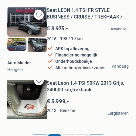
Seat LEON 1.4 TSI FR STYLE
BUSINESS / CRUISE / TREKHAAK /
Bewaren
PA
in
€ 8.975,-
Details
Mijn
Favorieten
198.119
km
2016
APK bij aflevering
Financiering mogelijk
Onderhoudsboekje
Auto Mulder
Vandaag
Alle milieu/emissie zones
Hengelo
Seat Leon 1.4 TSI 90KW 2013 Grijs,
Bewaren
240000 km,trekhaak.
in
Mijn
€ 5.999,-
Favorieten
aissam Ghoumidate
Benzine
2013
Eergisteren
Roermond