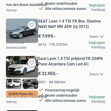
Dealer onderhouden
Van den Boom Autobedrijf
Dagtopper
Alle milieu/emissie zones
Vandaag
Venray
SEAT Leon 1.4 TSI FR Bns. Stoelvw
NAVI NAP NW APK (bj 2013)
Bewaren
in
€ 7.999,-
Details
Mijn
MWB Auto's
Dagtopper
Favorieten
176.225
km
2013
Vandaag
Ammerzoden
Seat Leon 1.4 TSI eHybrid FR 204PK
Pano Alcantara Cam Led AC
Bewaren
in
€ 21.950,-
Details
Mijn
Favorieten
84.568
km
2021
Financiering mogelijk
204PK Pano Alcanta
Dealer onderhouden
Van den Boom Autobedrijf
Dagtopper
Alle milieu/emissie zones
Vandaag
Venray