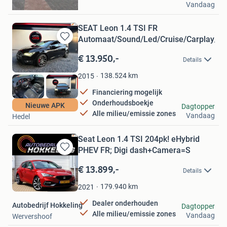
Vandaag
Heerhugowaard
SEAT Leon 1.4 TSI FR
Automaat/Sound/Led/Cruise/Carplay/C
Bewaren
in
€ 13.950,-
Details
Mijn
Favorieten
138.524
km
2015
Financiering mogelijk
Onderhoudsboekje
JWG Automotive
Nieuwe APK
Dagtopper
Alle milieu/emissie zones
Vandaag
Hedel
Seat Leon 1.4 TSI 204pk! eHybrid
PHEV FR; Digi dash+Camera=S
Bewaren
in
€ 13.899,-
Details
Mijn
Favorieten
179.940
km
2021
Dealer onderhouden
Autobedrijf Hokkeling
Dagtopper
Alle milieu/emissie zones
Vandaag
Wervershoof