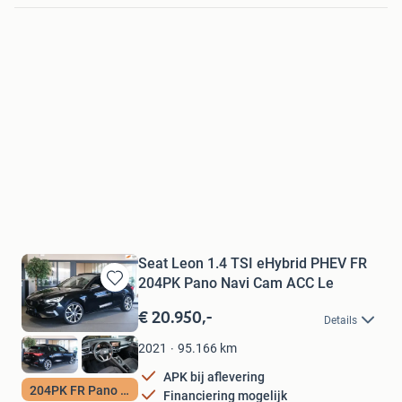
Seat Leon 1.4 TSI eHybrid PHEV FR
204PK Pano Navi Cam ACC Le
Bewaren
in
€ 20.950,-
Details
Mijn
Favorieten
95.166
km
2021
APK bij aflevering
204PK FR Pano Cam
Financiering mogelijk