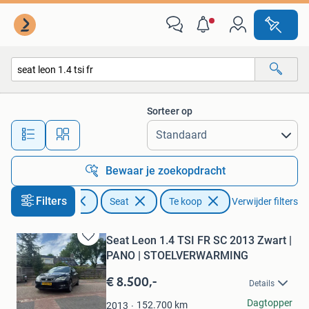
Seat
Sorteer op
Alle afstanden…
Bewaar je zoekopdracht
Filters
Auto's
Seat
Te koop
Verwijder filters
Seat Leon 1.4 TSI FR SC 2013 Zwart |
Bewaren
PANO | STOELVERWARMING
in
Mijn
€ 8.500,-
Details
Favorieten
J. Rijks
Dagtopper
152.700
km
2013