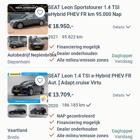
SEAT Leon Sportstourer 1.4 TSI
eHybrid PHEV FR km 95.000 Nap
Bewaren
in
€ 18.950,-
Details
Mijn
Favorieten
95.822
km
2021
Financiering mogelijk
Dealer onderhouden
Autobedrijf Neplenbroek
Dagtopper
Alle milieu/emissie zones
Vandaag
Diepenheim
SEAT Leon 1.4 TSI e-Hybrid PHEV FR
Aut. [ Adapt.cruise Virtu
Bewaren
in
€ 13.709,-
Details
Mijn
Favorieten
186.185
km
2020
NAP gecontroleerd
Financiering mogelijk
Dealer onderhouden
Vaartland
Dagtopper
Alle milieu/emissie zones
Vandaag
Breda