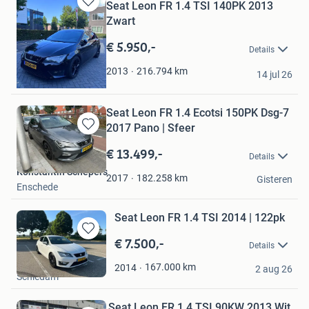
Seat Leon FR 1.4 TSI 140PK 2013
Bewaren
Zwart
in
Mijn
€ 5.950,-
Details
Favorieten
Mark
216.794
km
2013
14 jul 26
Ede
Seat Leon FR 1.4 Ecotsi 150PK Dsg-7
2017 Pano | Sfeer
Bewaren
in
€ 13.499,-
Details
Mijn
Konstantin Schepers
Favorieten
182.258
km
2017
Gisteren
Enschede
Seat Leon FR 1.4 TSI 2014 | 122pk
€ 7.500,-
Bewaren
Details
in
Yaro
Mijn
167.000
km
2014
2 aug 26
Schiedam
Favorieten
Seat Leon FR 1.4 TSI 90KW 2013 Wit