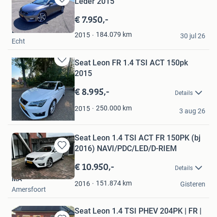
Leder 2015
Bewaren
in
€ 7.950,-
Mijn
Len
Favorieten
184.079
km
2015
30 jul 26
Echt
Seat Leon FR 1.4 TSI ACT 150pk
Bewaren
2015
in
Mijn
€ 8.995,-
Details
Favorieten
Chantal
250.000
km
2015
3 aug 26
Oirsbeek
Seat Leon 1.4 TSI ACT FR 150PK (bj
2016) NAVI/PDC/LED/D-RIEM
Bewaren
in
€ 10.950,-
Details
Mijn
MA
Favorieten
151.874
km
2016
Gisteren
Amersfoort
Seat Leon 1.4 TSI PHEV 204PK | FR |