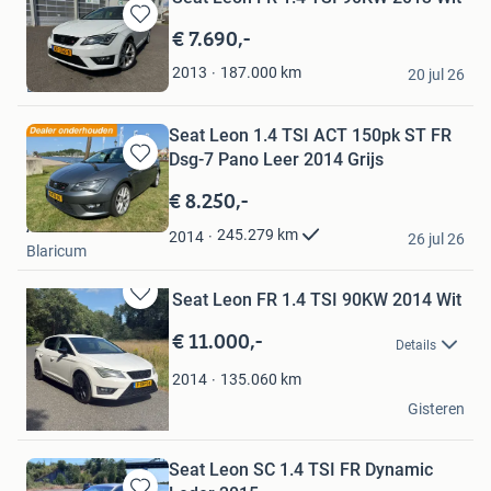
€ 7.690,-
Bewaren
in
Gips
187.000
km
2013
Mijn
20 jul 26
Losser
Favorieten
Seat Leon 1.4 TSI ACT 150pk ST FR
Dsg-7 Pano Leer 2014 Grijs
Bewaren
in
€ 8.250,-
Mijn
A.
Favorieten
245.279
km
2014
26 jul 26
Blaricum
Seat Leon FR 1.4 TSI 90KW 2014 Wit
Bewaren
in
€ 11.000,-
Details
Mijn
Favorieten
135.060
km
2014
Luca
Gisteren
Westerbork
Seat Leon SC 1.4 TSI FR Dynamic