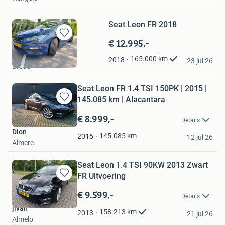
Seat Leon FR 2018
€ 12.995,-
Bewaren
in
Hennie
165.000
km
2018
Mijn
23 jul 26
Breda
Favorieten
Seat Leon FR 1.4 TSI 150PK | 2015 |
145.085 km | Alacantara
Bewaren
in
€ 8.999,-
Details
Mijn
Dion
Favorieten
145.085
km
2015
12 jul 26
Almere
Seat Leon 1.4 TSI 90KW 2013 Zwart
FR Uitvoering
Bewaren
in
€ 9.599,-
Details
Mijn
jivan
Favorieten
158.213
km
2013
21 jul 26
Almelo