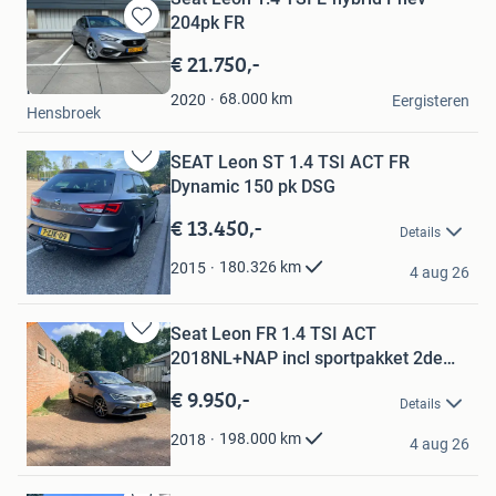
204pk FR
Bewaren
in
€ 21.750,-
Mijn
kees van vliet
Favorieten
68.000
km
2020
Eergisteren
Hensbroek
SEAT Leon ST 1.4 TSI ACT FR
Bewaren
Dynamic 150 pk DSG
in
Mijn
€ 13.450,-
Details
Favorieten
Tekinbas
180.326
km
2015
4 aug 26
Roosendaal
Seat Leon FR 1.4 TSI ACT
Bewaren
2018NL+NAP incl sportpakket 2de
in
eig
Mijn
€ 9.950,-
Details
Favorieten
annie
198.000
km
2018
4 aug 26
's-Hertogenbosch