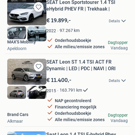
SEAT Leon Sportstourer 1.4 TSI
eHybrid PHEV FR | Trekhaak |
Bewaren
in
€ 19.899,-
Details
Mijn
Favorieten
97.267
km
2022
Onderhoudsboekje
MAX'S Mobility
Dagtopper
Alle milieu/emissie zones
Vandaag
Apeldoorn
SEAT Leon ST 1.4 TSI ACT FR
Dynamic | LED | PDC | NAVI | ORI
Bewaren
in
€ 11.400,-
Details
Mijn
Favorieten
163.791
km
2015
NAP gecontroleerd
Financiering mogelijk
Onderhoudsboekje
Brand Cars
Dagtopper
Alle milieu/emissie zones
Vandaag
Alkmaar
Seat Leon 1.4 TSI E-hybrid Phev