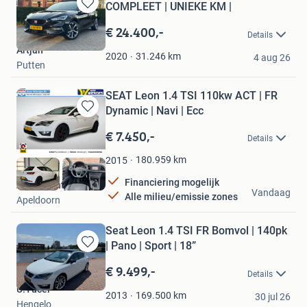
COMPLEET | UNIEKE KM |
Bewaren
in
€ 24.400,-
Details
Mijn
Artjan
Favorieten
31.246
km
2020
4 aug 26
Putten
SEAT Leon 1.4 TSI 110kw ACT | FR
Dynamic | Navi | Ecc
Bewaren
in
€ 7.450,-
Details
Mijn
Favorieten
180.959
km
2015
Financiering mogelijk
Auto Wientjes B.V.
Vandaag
Alle milieu/emissie zones
Apeldoorn
Seat Leon 1.4 TSI FR Bomvol | 140pk
| Pano | Sport | 18”
Bewaren
in
€ 9.499,-
Details
Mijn
U.Yucel
Favorieten
169.500
km
2013
30 jul 26
Hengelo