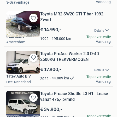
Vandaag
's-Gravenhage
Toyota MR2 SW20 GTI T-bar 1992
Zwart
Bewaren
in
€ 14.950,-
Details
Mijn
titan immo
Topadvertentie
Favorieten
195.000
km
1992
Vandaag
Amsterdam
Toyota ProAce Worker 2.0 D-4D
2500KG TREKVERMOGEN
Bewaren
in
€ 17.900,-
Details
Mijn
Tatev Auto B.V.
Favorieten
Topadvertentie
44.889
km
2022
Vandaag
Heel Nederland
Toyota Proace Shuttle L3 H1 | Lease
vanaf 476,- p/mnd
Bewaren
in
€ 34.900,-
Mijn
Van der Wal Vans
Topadvertentie
Favorieten