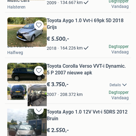
MustC Cars
Favorieten
Dagtopper
134.667
km
2009
Vandaag
Halsteren
Toyota Aygo 1.0 Vvt-i 69pk 5D 2018
Grijs
Bewaren
in
€ 5.500,-
Mijn
Bart Jan Bats
Dagtopper
Favorieten
164.226
km
2018
Vandaag
Halfweg
Toyota Corolla Verso VVT-i Dynamic.
5 P 2007 nieuwe apk
Bewaren
in
€ 3.750,-
Details
Mijn
Moosdijkantiek
Dagtopper
Favorieten
208.372
km
2007
Vandaag
Eindhoven
Toyota Aygo 1.0 12V Vvt-i 5DRS 2012
Bewaren
Bruin
in
Mijn
€ 2.550,-
Favorieten