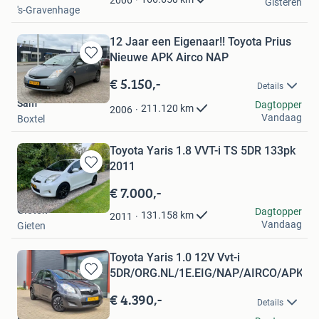
2006
Gisteren
's-Gravenhage
12 Jaar een Eigenaar!! Toyota Prius
Nieuwe APK Airco NAP
Bewaren
in
€ 5.150,-
Details
Mijn
Sam
Favorieten
Dagtopper
211.120
km
2006
Vandaag
Boxtel
Toyota Yaris 1.8 VVT-i TS 5DR 133pk
2011
Bewaren
in
€ 7.000,-
Mijn
Gieten
Dagtopper
Favorieten
131.158
km
2011
Vandaag
Gieten
Toyota Yaris 1.0 12V Vvt-i
5DR/ORG.NL/1E.EIG/NAP/AIRCO/APK
Bewaren
in
€ 4.390,-
Details
Mijn