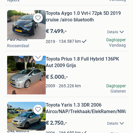
Nijkerk
Toyota Aygo 1.0 Vvt-i 72pk 5D 2019
cruise /airco bluetooth
Bewaren
in
€ 7.499,-
Details
Mijn
P&G Auto's
Favorieten
Dagtopper
134.587
km
2019
Vandaag
Roosendaal
Toyota Prius 1.8 Full Hybrid 136PK
Bewaren
Aut 2009 Grijs
in
Mijn
€ 5.000,-
Favorieten
Hussein koeweit
265.226
km
Dagtopper
2009
Gisteren
Amsterdam
Toyota Yaris 1.3 3DR 2006
Airco/NAP/Trekhaak/ElekRamen/NWapk
Bewaren
in
€ 2.750,-
Details
Mijn
ZNZ Motors
Favorieten
166.650
km