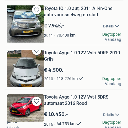
Toyota IQ 1.0 aut, 2011 All-in-One
auto voor snelweg en stad
Bewaren
in
€ 7.945,-
Mijn
Details
Favorieten
Halewijn
Dagtopper
70.408
km
2011
Vandaag
Amsterdam
Toyota Aygo 1.0 12V Vvt-i 5DRS 2010
Bewaren
Grijs
in
Mijn
€ 4.500,-
Favorieten
Redu
Dagtopper
118.276
km
2010
Vandaag
Arnhem
Toyota Aygo 1.0 12V Vvt-i 5DRS
automaat 2016 Rood
Bewaren
in
€ 10.450,-
Details
Mijn
jan10
Favorieten
Dagtopper
64.759
km
2016
Vandaag