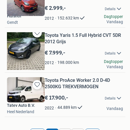
Bewaren
in
€ 2.999,-
Details
Mijn
Hulshof
Favorieten
Dagtopper
152.632
km
2012
Vandaag
Gendt
Toyota Yaris 1.5 Full Hybrid CVT 5DR
Bewaren
2012 Grijs
in
Mijn
€ 7.999,-
Details
Favorieten
AutoTim
Dagtopper
198.000
km
2012
Vandaag
Echt
Toyota ProAce Worker 2.0 D-4D
2500KG TREKVERMOGEN
Bewaren
in
€ 17.900,-
Details
Mijn
Tatev Auto B.V.
Favorieten
44.889
km
2022
Vandaag
Heel Nederland