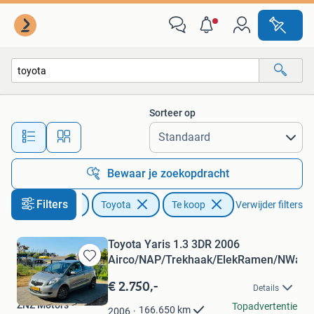
Toyota
Sorteer op
Alle afstanden…
Bewaar je zoekopdracht
Filters
Auto's
Toyota
Te koop
Verwijder filters
Toyota Yaris 1.3 3DR 2006
Airco/NAP/Trekhaak/ElekRamen/NWapk
Bewaren
in
€ 2.750,-
Details
Mijn
ZNZ Motors
Favorieten
Topadvertentie
166.650
km
2006