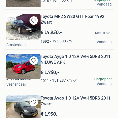
184.453
km
2018
Vandaag
Delft
Toyota MR2 SW20 GTI T-bar 1992
Zwart
Bewaren
in
€ 14.950,-
Details
Mijn
titan immo
Favorieten
195.000
km
1992
Vandaag
Amsterdam
Toyota Aygo 1.0 12V Vvt-i 5DRS 2011,
NIEUWE APK
Bewaren
in
€ 1.750,-
Mijn
J.P. van Roekel
Dagtopper
Favorieten
151.287
km
2011
Vandaag
Veenendaal
Toyota Aygo 1.0 12V Vvt-i 5DRS 2011
Zwart
Bewaren
in
€ 1.950,-
Mijn