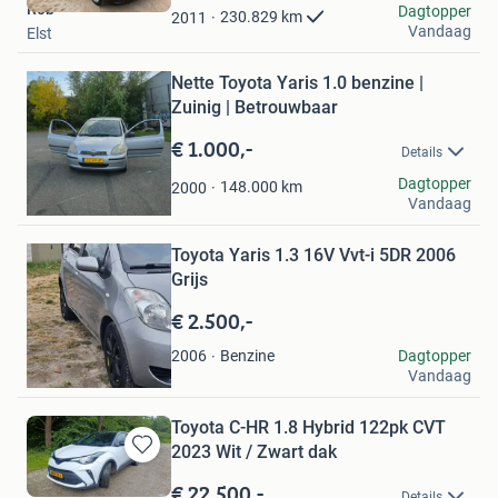
Rob
Dagtopper
Favorieten
230.829
km
2011
Vandaag
Elst
Bewaren
Nette Toyota Yaris 1.0 benzine |
in
Mijn
Zuinig | Betrouwbaar
Favorieten
€ 1.000,-
Details
MA
Dagtopper
148.000
km
2000
Vandaag
Vlaardingen
Bewaren
Toyota Yaris 1.3 16V Vvt-i 5DR 2006
in
Mijn
Grijs
Favorieten
€ 2.500,-
Bassam Alahdal
Benzine
Dagtopper
2006
Vandaag
Amstelveen
Toyota C-HR 1.8 Hybrid 122pk CVT
2023 Wit / Zwart dak
Bewaren
in
€ 22.500,-
Details