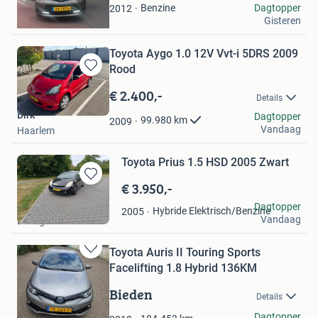
rachid_kayoem44
Benzine
Dagtopper
2012
Gisteren
Amsterdam
Toyota Aygo 1.0 12V Vvt-i 5DRS 2009
Rood
Bewaren
in
€ 2.400,-
Details
Mijn
Dirk
Favorieten
Dagtopper
99.980
km
2009
Vandaag
Haarlem
Toyota Prius 1.5 HSD 2005 Zwart
€ 3.950,-
Bewaren
in
M.K
Dagtopper
Hybride Elektrisch/Benzine
2005
Mijn
Vandaag
Eibergen
Favorieten
Toyota Auris II Touring Sports
Bewaren
Facelifting 1.8 Hybrid 136KM
in
Mijn
Bieden
Details
Favorieten
Jacek
Dagtopper