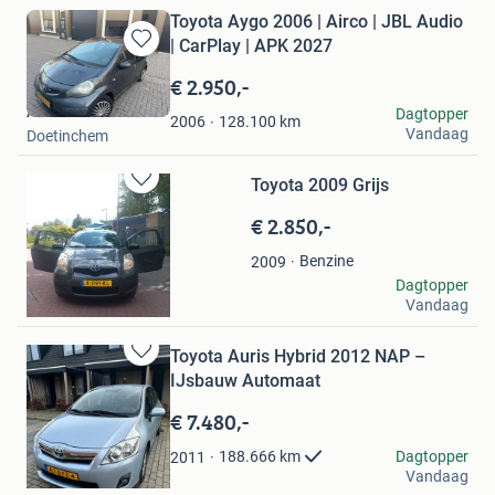
Toyota Aygo 2006 | Airco | JBL Audio
| CarPlay | APK 2027
Bewaren
in
€ 2.950,-
Mijn
A.B.
Dagtopper
Favorieten
128.100
km
2006
Vandaag
Doetinchem
Toyota 2009 Grijs
Bewaren
in
€ 2.850,-
Mijn
Favorieten
Benzine
2009
Robby
Dagtopper
Vandaag
Amsterdam
Toyota Auris Hybrid 2012 NAP –
Bewaren
IJsbauw Automaat
in
Mijn
€ 7.480,-
Favorieten
Pieter
Dagtopper
188.666
km
2011
Vandaag
Utrecht