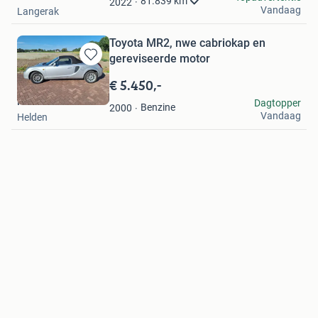
81.839
km
2022
Vandaag
Langerak
Toyota MR2, nwe cabriokap en
gereviseerde motor
Bewaren
in
€ 5.450,-
Mijn
Haaf
Dagtopper
Favorieten
Benzine
2000
Vandaag
Helden