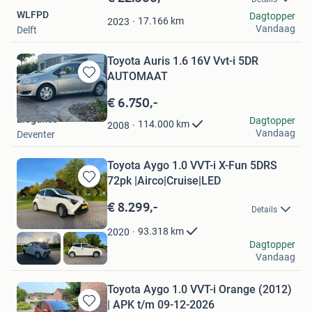
Mijn
WLFPD
Dagtopper
Favorieten
17.166
km
2023
Vandaag
Delft
Toyota Auris 1.6 16V Vvt-i 5DR
AUTOMAAT
Bewaren
in
€ 6.750,-
Mijn
Elegance
Dagtopper
Favorieten
114.000
km
2008
Vandaag
Deventer
Toyota Aygo 1.0 VVT-i X-Fun 5DRS
72pk |Airco|Cruise|LED
Bewaren
in
€ 8.299,-
Details
Mijn
Favorieten
93.318
km
2020
Tim
Dagtopper
Vandaag
Raalte
Toyota Aygo 1.0 VVT-i Orange (2012)
| APK t/m 09-12-2026