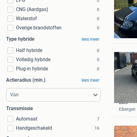
LPG
0
CNG (Aardgas)
0
Waterstof
0
Overige brandstoffen
0
Kees
Lunteren
Type hybride
lees meer
Half hybride
0
Volledig hybride
0
Plug-in hybride
0
Actieradius (min.)
lees meer
Lars
Transmissie
Eibergen
Automaat
7
Handgeschakeld
16