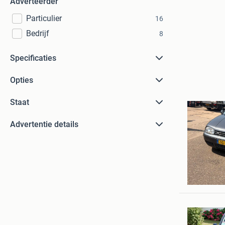
Adverteerder
Particulier
16
Bedrijf
8
Specificaties
Opties
Staat
Advertentie details
renatejo
Hellevoet