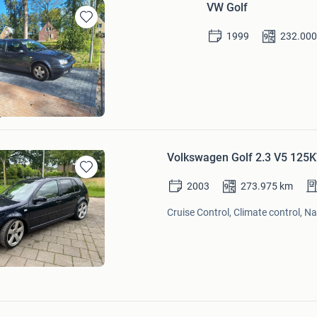
VW Golf
Bewaren
1999
232.00
in
Mijn
Favorieten
e Teertstra
ga
Volkswagen Golf 2.3 V5 125K
Bewaren
2003
273.975
km
in
Mijn
Cruise Control, Climate control, N
Favorieten