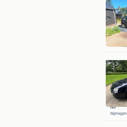
Annemiek
Minnerts
lvo
Nijmegen