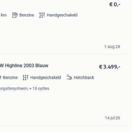
€ 0,-
0
km
Benzine
Handgeschakeld
1 aug 26
€ 3.499,-
W Highline 2003 Blauw
Benzine
Handgeschakeld
Hatchback
avigatiesysteem, + 18 opties
14 jul 26