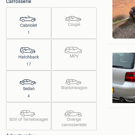
Carrosserie
Coupé
Cabriolet
Robin
1
Nieuwend
MPV
Hatchback
17
Stationwagon
Sedan
Tarik tas
4
Sliedrech
SUV of Terreinwagen
Overige
carrosserieën