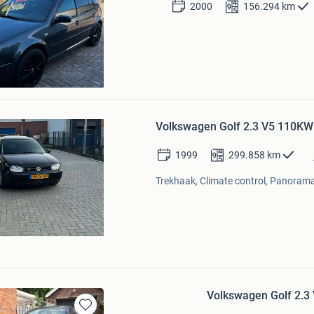
2000
156.294
km
Bewaren
in
Mijn
Favorieten
Volkswagen Golf 2.3 V5 110K
1999
299.858
km
Trekhaak, Climate control, Panorama
Volkswagen Golf 2.3