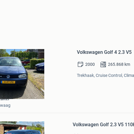
Bewaren
in
Volkswagen Golf 4 2.3 V5
Mijn
Favorieten
2000
265.868
km
Trekhaak, Cruise Control, Clima
uiter
zwaag
Bewaren
in
Volkswagen Golf 2.3 V5 11
Mijn
Favorieten