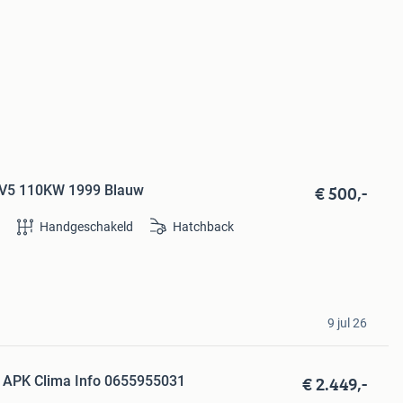
€ 500,-
 V5 110KW 1999 Blauw
e
Handgeschakeld
Hatchback
9 jul 26
€ 2.449,-
 APK Clima Info 0655955031