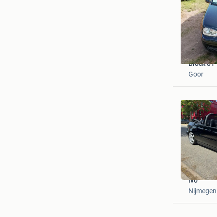
Block 81
Goor
lvo
Nijmegen