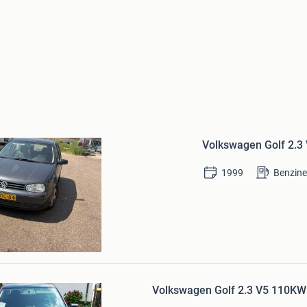
Bewaren
in
Volkswagen Golf 2.3
Mijn
Favorieten
1999
Benzin
ngejans
sluis
Bewaren
in
Volkswagen Golf 2.3 V5 110KW
Mijn
Favorieten