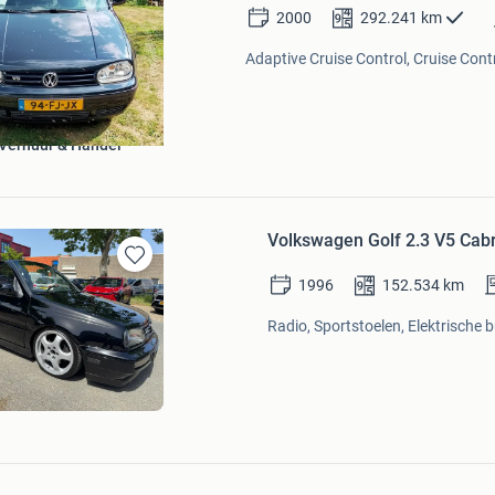
2000
292.241
km
Adaptive Cruise Control, Cruise Contr
 Verhuur & Handel
Volkswagen Golf 2.3 V5 Cabr
Bewaren
1996
152.534
km
in
Mijn
Radio, Sportstoelen, Elektrische b
Favorieten