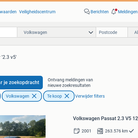
waarden
Veiligheidscentrum
Berichten
Meldingen
Volkswagen
A
 '2.3 v5'
Ontvang meldingen van
r je zoekopdracht
nieuwe zoekresultaten
Volkswagen
Te koop
Verwijder filters
Bewaren
in
Volkswagen Passat 2.3 V5 1
Mijn
Favorieten
2001
263.576
km