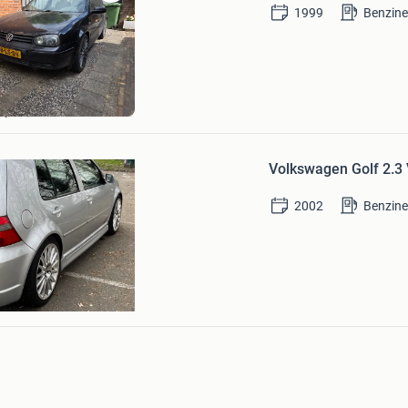
Bewaren
1999
Benzin
in
Mijn
Favorieten
ijk
Bewaren
in
Volkswagen Golf 2.3
Mijn
Favorieten
2002
Benzin
 fernandez
t