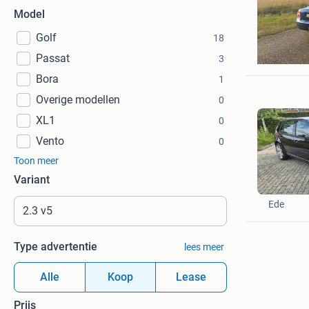
Model
Golf
18
nick
Passat
Diever
3
Bora
1
Overige modellen
0
XL1
0
Vento
0
Toon meer
Variant
Harry's K
Ede
Type advertentie
lees meer
Alle
Koop
Lease
Prijs