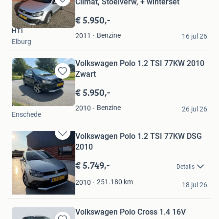
Climat, Stoelverw, + winterset
Bewaren
in
€ 5.950,-
Mijn
HTi
Favorieten
Benzine
2011
16 jul 26
Elburg
Volkswagen Polo 1.2 TSI 77KW 2010
Zwart
Bewaren
in
€ 5.950,-
Mijn
Michael
Favorieten
Benzine
2010
26 jul 26
Enschede
Volkswagen Polo 1.2 TSI 77KW DSG
Bewaren
2010
in
Mijn
€ 5.749,-
Details
Favorieten
H
251.180
km
2010
18 jul 26
Weert
Volkswagen Polo Cross 1.4 16V