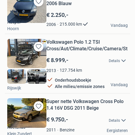
2006 Blauw
Bewaren
in
€ 2.250,-
Mijn
Kasper
Favorieten
215.000
km
2006
Vandaag
Hoorn
Volkswagen Polo 1.2 TSI
Cross/Aut/Climate/Cruise/Camera/St.v
Bewaren
in
€ 8.999,-
Details
Mijn
Favorieten
127.754
km
2013
Onderhoudsboekje
Limit Auto's
Vandaag
Alle milieu/emissie zones
Rijswijk
Super nette Volkswagen Cross Polo
1.4 16V DSG 2011 Beige
Bewaren
in
€ 9.750,-
Details
Mijn
Roelands
Favorieten
Benzine
2011
Eergisteren
Klein Zundert