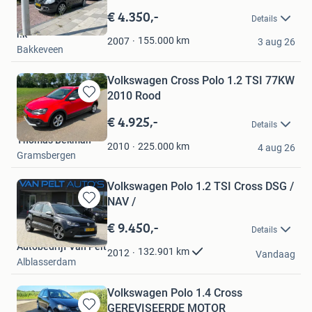
in
€ 4.350,-
Details
Mijn
r.k
Favorieten
155.000
km
2007
3 aug 26
Bakkeveen
Volkswagen Cross Polo 1.2 TSI 77KW
2010 Rood
Bewaren
in
€ 4.925,-
Details
Mijn
Thomas Bekman
Favorieten
225.000
km
2010
4 aug 26
Gramsbergen
Volkswagen Polo 1.2 TSI Cross DSG /
NAV /
Bewaren
in
€ 9.450,-
Details
Mijn
Autobedrijf Van Pelt
Favorieten
132.901
km
2012
Vandaag
Alblasserdam
Volkswagen Polo 1.4 Cross
GEREVISEERDE MOTOR