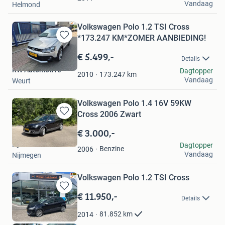
Vandaag
Helmond
Volkswagen Polo 1.2 TSI Cross
*173.247 KM*ZOMER AANBIEDING!
Bewaren
in
€ 5.499,-
Details
Mijn
RW Automotive
Dagtopper
Favorieten
173.247
km
2010
Vandaag
Weurt
Volkswagen Polo 1.4 16V 59KW
Cross 2006 Zwart
Bewaren
in
€ 3.000,-
Mijn
Ryan kosman
Dagtopper
Favorieten
Benzine
2006
Vandaag
Nijmegen
Volkswagen Polo 1.2 TSI Cross
€ 11.950,-
Bewaren
Details
in
Mijn
81.852
km
2014
Favorieten