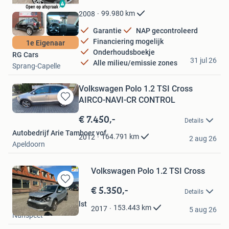
Mijn
Favorieten
99.980
km
2008
Garantie
NAP gecontroleerd
Financiering mogelijk
1e Eigenaar
Onderhoudsboekje
RG Cars
31 jul 26
Alle milieu/emissie zones
Sprang-Capelle
Volkswagen Polo 1.2 TSI Cross
AIRCO-NAVI-CR CONTROL
Bewaren
in
€ 7.450,-
Details
Mijn
Autobedrijf Arie Tamboer vof
Favorieten
164.791
km
2012
2 aug 26
Apeldoorn
Volkswagen Polo 1.2 TSI Cross
€ 5.350,-
Bewaren
Details
in
Autohandel H. van Olst
Mijn
153.443
km
2017
5 aug 26
Nunspeet
Favorieten