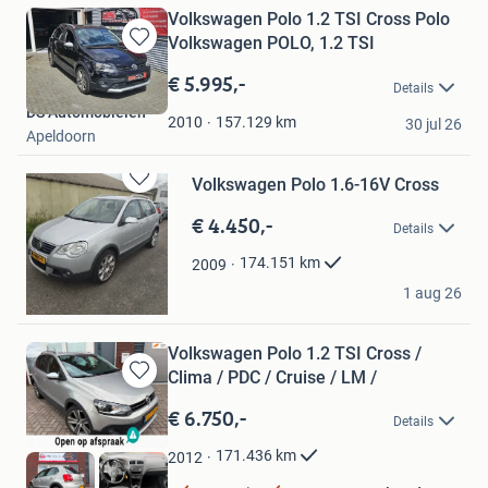
Volkswagen Polo 1.2 TSI Cross Polo
Volkswagen POLO, 1.2 TSI
Bewaren
in
€ 5.995,-
Details
Mijn
DS Automobielen
Favorieten
157.129
km
2010
30 jul 26
Apeldoorn
Volkswagen Polo 1.6-16V Cross
Bewaren
in
€ 4.450,-
Details
Mijn
Favorieten
174.151
km
2009
Kiko Auto's
1 aug 26
Aalsmeer
Volkswagen Polo 1.2 TSI Cross /
Clima / PDC / Cruise / LM /
Bewaren
in
€ 6.750,-
Details
Mijn
Favorieten
171.436
km
2012