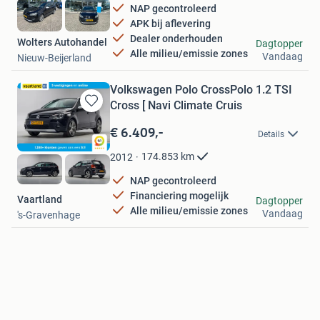
NAP gecontroleerd
APK bij aflevering
Dealer onderhouden
Wolters Autohandel
Dagtopper
Alle milieu/emissie zones
Vandaag
Nieuw-Beijerland
Volkswagen Polo CrossPolo 1.2 TSI
Cross [ Navi Climate Cruis
Bewaren
in
€ 6.409,-
Details
Mijn
Favorieten
174.853
km
2012
NAP gecontroleerd
Financiering mogelijk
Vaartland
Dagtopper
Alle milieu/emissie zones
Vandaag
's-Gravenhage