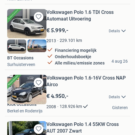
Volkswagen Polo 1.6 TDI Cross
Automaat Uitvoering
Bewaren
in
€ 5.999,-
Details
Mijn
Favorieten
229.101
km
2013
Financiering mogelijk
Onderhoudsboekje
BT Occasions
4 aug 26
Alle milieu/emissie zones
Surhuisterveen
Volkswagen Polo 1.6-16V Cross NAP
Airco
Bewaren
in
€ 4.950,-
Details
Mijn
Klok Occasions
Favorieten
128.926
km
2008
Gisteren
Berkel en Rodenrijs
Volkswagen Polo 1.4 55KW Cross
AUT 2007 Zwart
Bewaren