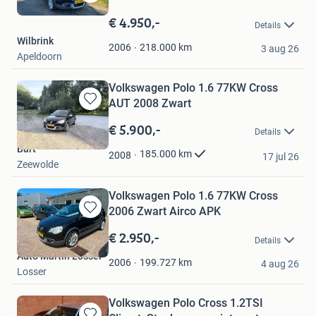
Bewaren
in
€ 4.950,-
Details
Mijn
Wilbrink
Favorieten
218.000
km
2006
3 aug 26
Apeldoorn
Volkswagen Polo 1.6 77KW Cross
AUT 2008 Zwart
Bewaren
in
€ 5.900,-
Details
Mijn
Bart
Favorieten
185.000
km
2008
17 jul 26
Zeewolde
Volkswagen Polo 1.6 77KW Cross
2006 Zwart Airco APK
Bewaren
in
€ 2.950,-
Details
Mijn
Auto Martin Losser
Favorieten
199.727
km
2006
4 aug 26
Losser
Volkswagen Polo Cross 1.2TSI