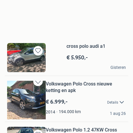
cross polo audi a1
€ 5.950,-
Bewaren
in
H.V.L
Mijn
Gisteren
Oudewater
Favorieten
Volkswagen Polo Cross nieuwe
Bewaren
ketting en apk
in
Mijn
€ 6.999,-
Details
Favorieten
baby spullen
194.000
km
2014
1 aug 26
Wijchen
Volkswagen Polo 1.2 47KW Cross