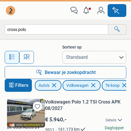
Volkswagen
Sorteer op
Alle afstanden…
Bewaar je zoekopdracht
Filters
Auto's
Volkswagen
Te koop
Volkswagen Polo 1.2 TSI Cross APK
08/2027
Bewaren
in
€ 5.940,-
Details
Mijn
De Cock Auto's BV
Favorieten
Dagtopper
161.173
km
2011