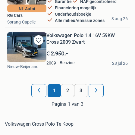
Garantie
NAP gecontroleerd
Financiering mogelijk
NL Autoi
Onderhoudsboekje
RG Cars
3 aug 26
Alle milieu/emissie zones
Sprang-Capelle
Volkswagen Polo 1.4 16V 59KW
Cross 2009 Zwart
Bewaren
in
€ 2.950,-
Mijn
LT Tuning
Favorieten
Benzine
2009
28 jul 26
Nieuw-Beijerland
1
2
3
Pagina 1 van 3
Volkswagen Cross Polo Te Koop