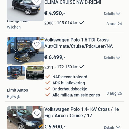
CLIMA CRUISE NW D-RIEM!
Bewaren
in
€ 4.950,-
Details
Mijn
Garage Bas
Favorieten
105.014
km
2008
3 aug 26
Wijchen
Volkswagen Polo 1.6 TDI Cross
Aut/Climate/Cruise/Pdc/Leer/NA
Bewaren
in
€ 6.499,-
Details
Mijn
Favorieten
172.150
km
2011
NAP gecontroleerd
APK bij aflevering
Onderhoudsboekje
Limit Auto's
3 aug 26
Alle milieu/emissie zones
Rijswijk
Volkswagen Polo 1.4-16V Cross / 1e
Eig / Airco / Cruise / 17
Bewaren
in
€ 5.900,-
Details