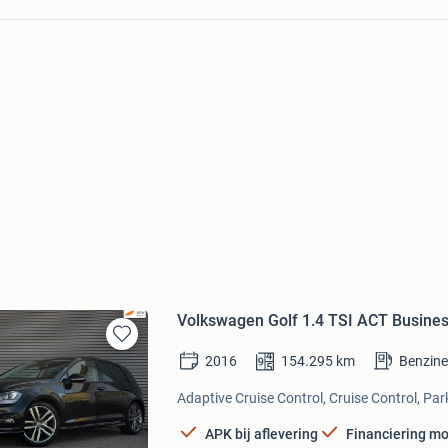
Volkswagen Golf 1.4 TSI ACT Business
Bewaren
2016
154.295
km
Benzin
in
Mijn
Adaptive Cruise Control, Cruise Control, Pa
Favorieten
APK bij aflevering
Financiering mo