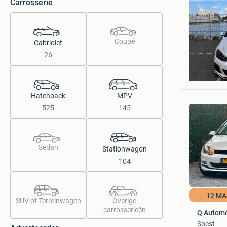
Carrosserie
Coupé
Cabriolet
26
Hamada 
Haarlem
Hatchback
MPV
525
145
Sedan
Stationwagon
104
12 M
SUV of Terreinwagen
Overige
carrosserieën
Q Automo
Soest