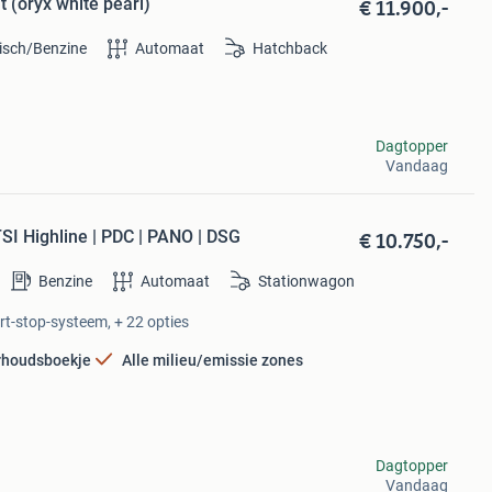
€ 11.900,-
 (oryx white pearl)
risch/Benzine
Automaat
Hatchback
Dagtopper
Vandaag
€ 10.750,-
SI Highline | PDC | PANO | DSG
Benzine
Automaat
Stationwagon
art-stop-systeem, + 22 opties
houdsboekje
Alle milieu/emissie zones
Dagtopper
Vandaag