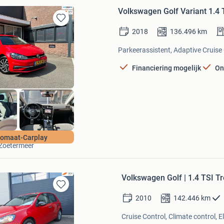
Volkswagen Golf Variant 1.4 
Bewaren
2018
136.496
km
in
Mijn
Parkeerassistent, Adaptive Cruise 
Favorieten
Financiering mogelijk
On
Trust Auto’s
omaat-Carplay
Zoetermeer
Volkswagen Golf | 1.4 TSI Tre
Bewaren
2010
142.446
km
in
Mijn
Cruise Control, Climate control, E
Favorieten