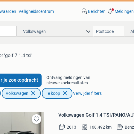
waarden
Veiligheidscentrum
Berichten
Meldingen
Volkswagen
A
r 'golf 7 1.4 tsi'
Ontvang meldingen van
r je zoekopdracht
nieuwe zoekresultaten
Volkswagen
Te koop
Verwijder filters
Volkswagen Golf 1.4 TSI/PANO
Bewaren
2013
168.492
km
Benz
in