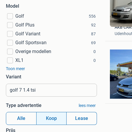
Model
Golf
556
Golf Plus
92
AKB CAR
Golf Variant
Udenhou
87
Golf Sportsvan
69
Overige modellen
0
XL1
0
Toon meer
Variant
Err
Amsterd
Type advertentie
lees meer
Alle
Koop
Lease
Prijs