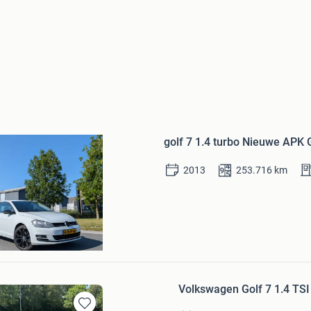
Bewaren
in
golf 7 1.4 turbo Nieuwe APK
Mijn
Favorieten
2013
253.716
km
age MaxLevel
Volkswagen Golf 7 1.4 T