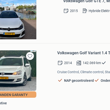
Volkswagen Golf GTE 7, wit
in
Mijn
2015
Hybride Elekt
Favorieten
Al Rasho
Volkswagen Golf Variant 1.4 T
Bewaren
2014
142.069
km
in
Mijn
Cruise Control, Climate control, St
Favorieten
NAP gecontroleerd
Onder
AANDEN GARANTY
tive