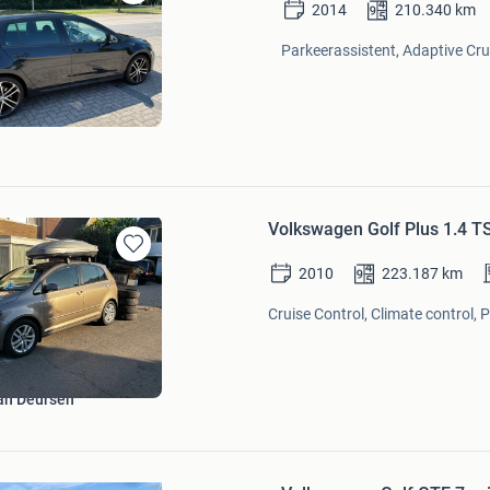
Bewaren
2014
210.340
km
in
Mijn
Parkeerassistent, Adaptive Crui
Favorieten
Volkswagen Golf Plus 1.4 TS
Bewaren
2010
223.187
km
in
Mijn
Cruise Control, Climate control, 
Favorieten
van Deursen
Bewaren