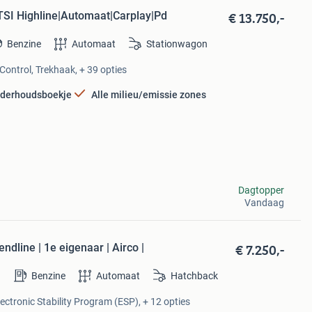
€ 13.750,-
TSI Highline|Automaat|Carplay|Pd
Benzine
Automaat
Stationwagon
Control, Trekhaak, + 39 opties
derhoudsboekje
Alle milieu/emissie zones
Dagtopper
Vandaag
€ 7.250,-
ndline | 1e eigenaar | Airco |
Benzine
Automaat
Hatchback
lectronic Stability Program (ESP), + 12 opties