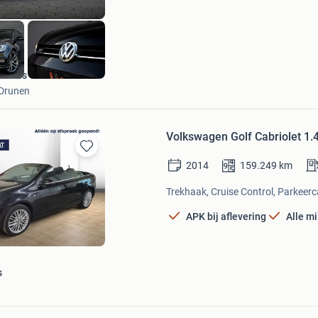
Varias Cars
Drunen
Volkswagen Golf Cabriolet 1
Bewaren
2014
159.249
km
in
Mijn
Trekhaak, Cruise Control, Parkeerc
Favorieten
APK bij aflevering
Alle m
s