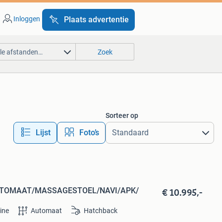
Inloggen
Plaats advertentie
lle afstanden…
Zoek
Sorteer op
Lijst
Foto’s
€ 10.995,-
/AUTOMAAT/MASSAGESTOEL/NAVI/APK/
ine
Automaat
Hatchback