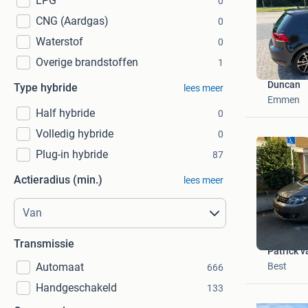
LPG
0
CNG (Aardgas)
0
Waterstof
0
Overige brandstoffen
1
Duncan
Type hybride
lees meer
Emmen
Half hybride
0
Volledig hybride
0
Plug-in hybride
87
Actieradius (min.)
lees meer
Transmissie
Patrick 
Best
Automaat
666
Handgeschakeld
133