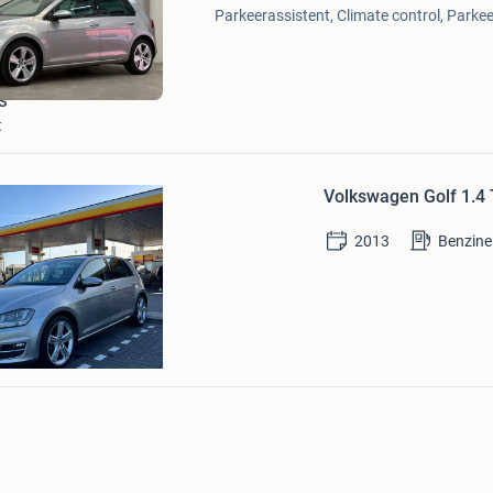
Mijn
Parkeerassistent, Climate control, Parkee
Favorieten
S
t
Bewaren
in
Volkswagen Golf 1.4
Mijn
Favorieten
2013
Benzine
am