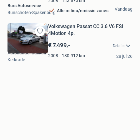
142.870
km
2008
Burs Autoservice
Vandaag
Alle milieu/emissie zones
Bunschoten-Spakenburg
Volkswagen Passat CC 3.6 V6 FSI
4Motion 4p.
Bewaren
in
€ 7.499,-
Details
Mijn
Autohandel Bakkali
Favorieten
180.912
km
2008
28 jul 26
Kerkrade