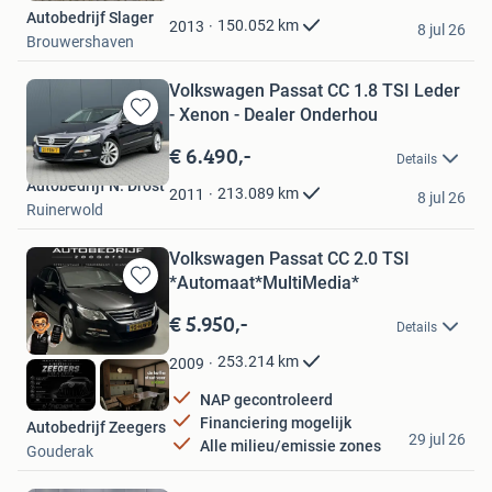
Autobedrijf Slager
Favorieten
150.052
km
2013
8 jul 26
Brouwershaven
Volkswagen Passat CC 1.8 TSI Leder
- Xenon - Dealer Onderhou
Bewaren
in
€ 6.490,-
Details
Mijn
Autobedrijf N. Drost
Favorieten
213.089
km
2011
8 jul 26
Ruinerwold
Volkswagen Passat CC 2.0 TSI
*Automaat*MultiMedia*
Bewaren
in
€ 5.950,-
Details
Mijn
Favorieten
253.214
km
2009
NAP gecontroleerd
Financiering mogelijk
Autobedrijf Zeegers
29 jul 26
Alle milieu/emissie zones
Gouderak