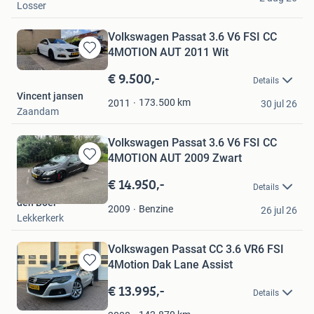
Losser
Volkswagen Passat 3.6 V6 FSI CC
4MOTION AUT 2011 Wit
Bewaren
in
€ 9.500,-
Details
Mijn
Vincent jansen
Favorieten
173.500
km
2011
30 jul 26
Zaandam
Volkswagen Passat 3.6 V6 FSI CC
4MOTION AUT 2009 Zwart
Bewaren
in
€ 14.950,-
Details
Mijn
den Boer
Favorieten
Benzine
2009
26 jul 26
Lekkerkerk
Volkswagen Passat CC 3.6 VR6 FSI
4Motion Dak Lane Assist
Bewaren
in
€ 13.995,-
Details
Mijn
Favorieten