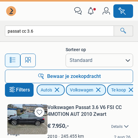
Volkswagen
Sorteer op
Alle afstanden…
Bewaar je zoekopdracht
Filters
Auto's
Volkswagen
Te koop
Volkswagen Passat 3.6 V6 FSI CC
4MOTION AUT 2010 Zwart
Bewaren
in
€ 7.950,-
Details
Mijn
Pilage
Favorieten
245.455
km
2010
2 aug 26