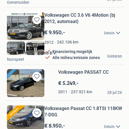
Genemuiden
Volkswagen CC 3.6 V6 4Motion (bj
2012, automaat)
Bewaren
in
€ 9.950,-
Details
Mijn
Favorieten
242.106
km
2012
Financiering mogelijk
Dealer Auto Nederland B.V.
Gisteren
Alle milieu/emissie zones
Nunspeet
Volkswagen PASSAT CC
€ 5.249,-
Bewaren
in
SN Cars
237.921
km
2011
Mijn
28 jul 26
Vlaardingen
Favorieten
Volkswagen Passat CC 1.8TSI 118KW
7-DSG
Bewaren
in
€ 8.950,-
Details
Mijn