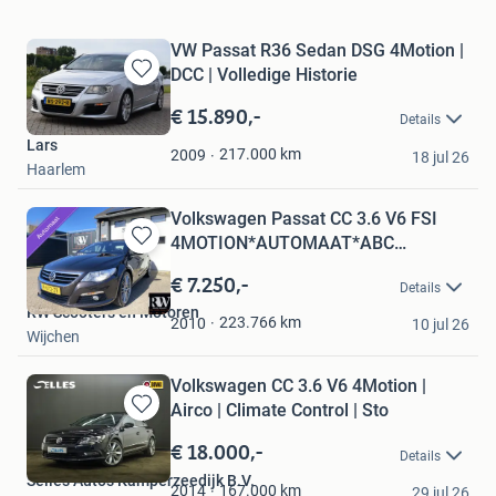
VW Passat R36 Sedan DSG 4Motion |
DCC | Volledige Historie
Bewaren
in
€ 15.890,-
Details
Mijn
Lars
Favorieten
217.000
km
2009
18 jul 26
Haarlem
Volkswagen Passat CC 3.6 V6 FSI
4MOTION*AUTOMAAT*ABC
Bewaren
UITLAAT
in
€ 7.250,-
Details
Mijn
RW Scooters en Motoren
Favorieten
223.766
km
2010
10 jul 26
Wijchen
Volkswagen CC 3.6 V6 4Motion |
Airco | Climate Control | Sto
Bewaren
in
€ 18.000,-
Details
Mijn
Selles Auto's Kamperzeedijk B.V.
Favorieten
167.000
km
2014
29 jul 26