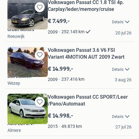
Volkswagen Passat CC 1.8 TSI 4p.
Carplay/leder/memory/cruise
Bewaren
in
€ 7.499,-
Details
Mijn
Urban Motors
Favorieten
252.145
km
2009
20 jul 26
Reeuwijk
Volkswagen Passat 3.6 V6 FSI
Variant 4MOTION AUT 2009 Zwart
Bewaren
in
€ 14.999,-
Details
Mijn
Bas Lukkien
Favorieten
237.416
km
2009
3 aug 26
Wezep
Volkswagen Passat CC SPORT/Leer
/Pano/Automaat
Bewaren
in
€ 14.998,-
Details
Mijn
Auto Zun B.V.
Favorieten
49.873
km
2015
27 jul 26
Almere