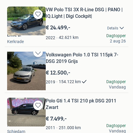
VW Polo TSI 3X R-Line DSG | PANO |
IQ.Light | Digi Cockpit|
Bewaren
in
€ 24.499,-
Details
Mijn
Ernie D.
Dagtopper
Favorieten
42.621
km
2022
2 aug 26
Kerkrade
Volkswagen Polo 1.0 TSI 115pk 7-
Bewaren
DSG 2019 Grijs
in
Mijn
€ 12.500,-
Favorieten
Lisanne
Dagtopper
154.122
km
2019
Vandaag
Veenendaal
Polo Gti 1.4 TSI 210 pk DSG 2011
Zwart
Bewaren
in
€ 7.499,-
Mijn
Fiko B
Dagtopper
Favorieten
251.000
km
2011
Vandaag
Schiedam