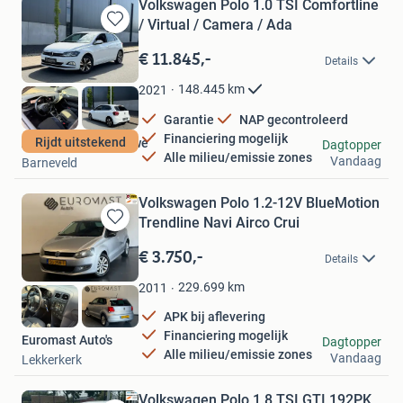
Volkswagen Polo 1.0 TSI Comfortline
/ Virtual / Camera / Ada
Bewaren
in
€ 11.845,-
Details
Mijn
Favorieten
148.445
km
2021
Garantie
NAP gecontroleerd
Financiering mogelijk
Rijdt uitstekend
Autobedrijf de Veluwe
Dagtopper
Alle milieu/emissie zones
Vandaag
Barneveld
Volkswagen Polo 1.2-12V BlueMotion
Trendline Navi Airco Crui
Bewaren
in
€ 3.750,-
Details
Mijn
Favorieten
229.699
km
2011
APK bij aflevering
Financiering mogelijk
Euromast Auto's
Dagtopper
Alle milieu/emissie zones
Vandaag
Lekkerkerk
Volkswagen Polo 1.8 TSI GTI 192PK