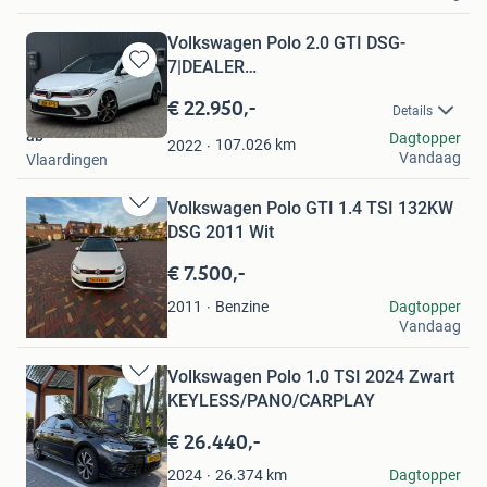
Volkswagen Polo 2.0 GTI DSG-
7|DEALER
Bewaren
ONDERH.|PANO|ACC|CAMERA
in
€ 22.950,-
Details
Mijn
ab
Dagtopper
Favorieten
107.026
km
2022
Vandaag
Vlaardingen
Volkswagen Polo GTI 1.4 TSI 132KW
Bewaren
DSG 2011 Wit
in
Mijn
€ 7.500,-
Favorieten
adii
Benzine
Dagtopper
2011
Vandaag
Eindhoven
Volkswagen Polo 1.0 TSI 2024 Zwart
Bewaren
KEYLESS/PANO/CARPLAY
in
Mijn
€ 26.440,-
Favorieten
José
26.374
km
Dagtopper
2024