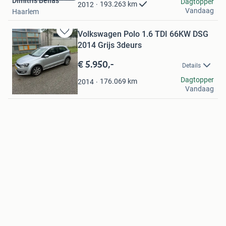
Dimitris Bellas
Favorieten
Dagtopper
193.263
km
2012
Vandaag
Haarlem
Volkswagen Polo 1.6 TDI 66KW DSG
Bewaren
2014 Grijs 3deurs
in
Mijn
€ 5.950,-
Details
Favorieten
LVS
Dagtopper
176.069
km
2014
Vandaag
Nieuw-Vennep