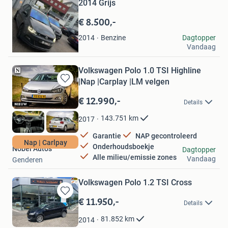
Mijn
2014 Grijs
Favorieten
€ 8.500,-
Kadir Erkekoglu
Benzine
Dagtopper
2014
Vandaag
Tilburg
Volkswagen Polo 1.0 TSI Highline
|Nap |Carplay |LM velgen
Bewaren
in
€ 12.990,-
Details
Mijn
Favorieten
143.751
km
2017
Garantie
NAP gecontroleerd
Nap | Carlpay
Onderhoudsboekje
Nobel Auto's
Dagtopper
Alle milieu/emissie zones
Vandaag
Genderen
Volkswagen Polo 1.2 TSI Cross
€ 11.950,-
Bewaren
Details
in
Mijn
81.852
km
2014
Favorieten