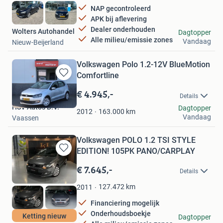
NAP gecontroleerd
APK bij aflevering
Dealer onderhouden
Wolters Autohandel
Dagtopper
Alle milieu/emissie zones
Vandaag
Nieuw-Beijerland
Volkswagen Polo 1.2-12V BlueMotion
Comfortline
Bewaren
in
€ 4.945,-
Details
Mijn
HSV Auto's B.V.
Dagtopper
Favorieten
163.000
km
2012
Vandaag
Vaassen
Volkswagen POLO 1.2 TSI STYLE
EDITION! 105PK PANO/CARPLAY
Bewaren
in
€ 7.645,-
Details
Mijn
Favorieten
127.472
km
2011
Financiering mogelijk
Onderhoudsboekje
CarShop Nederland
Ketting nieuw
Dagtopper