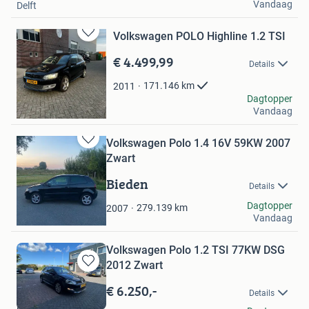
Vandaag
Delft
Volkswagen POLO Highline 1.2 TSI
Bewaren
in
€ 4.499,99
Details
Mijn
Favorieten
171.146
km
2011
Marco Oudenrijn
Dagtopper
Vandaag
IJsselstein
Volkswagen Polo 1.4 16V 59KW 2007
Bewaren
Zwart
in
Mijn
Bieden
Details
Favorieten
Elianne
Dagtopper
279.139
km
2007
Vandaag
Rotterdam
Volkswagen Polo 1.2 TSI 77KW DSG
2012 Zwart
Bewaren
in
€ 6.250,-
Details
Mijn