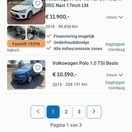
DSG Navi 17inch LM
Bewaren
in
€ 11.900,-
Details
Mijn
Favorieten
99.856
km
2016
Financiering mogelijk
Onderhoudsboekje
Autoplein Nijkerk
Facelift 192PK
Dagtopper
Alle milieu/emissie zones
Vandaag
Nijkerk
Volkswagen Polo 1.0 TSI Beats
€ 10.590,-
Bewaren
Details
in
Apc Oosterhout Bv
Dagtopper
Mijn
204.151
km
2019
Vandaag
Oosterhout
Favorieten
1
2
3
Pagina 1 van 3