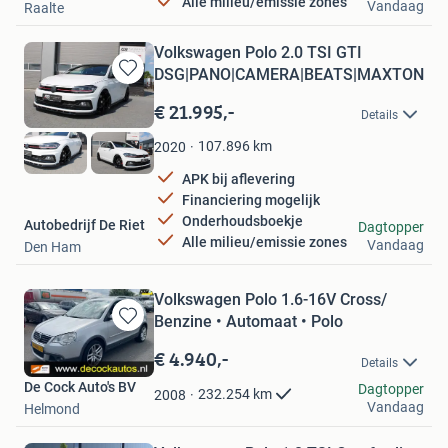
Alle milieu/emissie zones
Vandaag
Raalte
Volkswagen Polo 2.0 TSI GTI
DSG|PANO|CAMERA|BEATS|MAXTON|VI
Bewaren
in
€ 21.995,-
Details
Mijn
Favorieten
107.896
km
2020
APK bij aflevering
Financiering mogelijk
Onderhoudsboekje
Autobedrijf De Riet
Dagtopper
Alle milieu/emissie zones
Vandaag
Den Ham
Volkswagen Polo 1.6-16V Cross/
Benzine • Automaat • Polo
Bewaren
in
€ 4.940,-
Details
Mijn
De Cock Auto's BV
Favorieten
Dagtopper
232.254
km
2008
Vandaag
Helmond