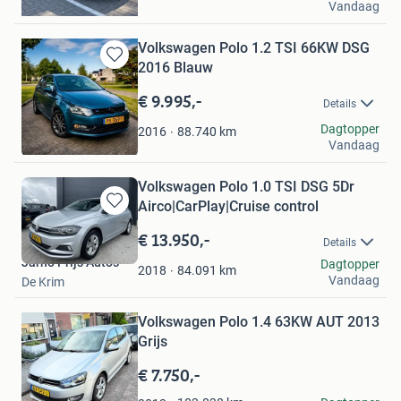
Vandaag
Rotterdam
Volkswagen Polo 1.2 TSI 66KW DSG
2016 Blauw
Bewaren
in
€ 9.995,-
Mijn
Details
Favorieten
Shahid
Dagtopper
88.740
km
2016
Vandaag
Almere
Volkswagen Polo 1.0 TSI DSG 5Dr
Airco|CarPlay|Cruise control
Bewaren
in
€ 13.950,-
Details
Mijn
Jarno Prijs Auto’s
Dagtopper
Favorieten
84.091
km
2018
Vandaag
De Krim
Bewaren
Volkswagen Polo 1.4 63KW AUT 2013
in
Mijn
Grijs
Favorieten
€ 7.750,-