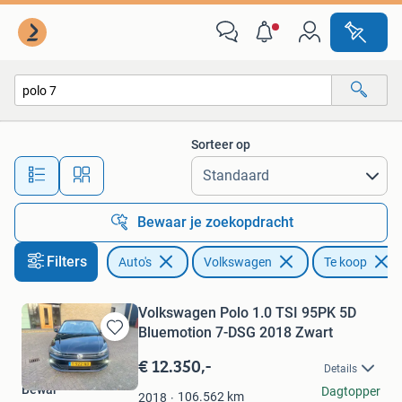
Volkswagen
Sorteer op
Alle afstanden…
Bewaar je zoekopdracht
Filters
Auto's
Volkswagen
Te koop
Volkswagen Polo 1.0 TSI 95PK 5D
Bluemotion 7-DSG 2018 Zwart
Bewaren
in
€ 12.350,-
Details
Mijn
Bewar
Dagtopper
Favorieten
106.562
km
2018