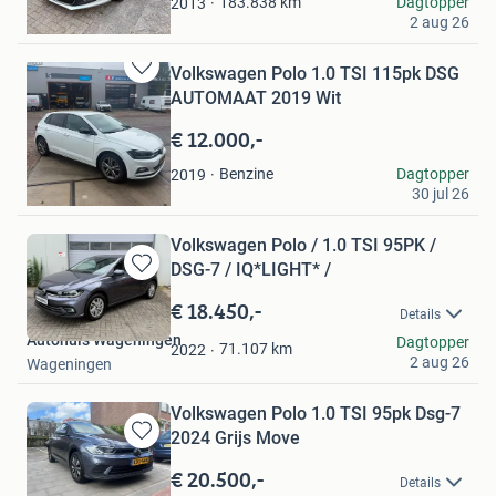
Omar
183.838
km
Dagtopper
2013
2 aug 26
's-Gravenzande
Volkswagen Polo 1.0 TSI 115pk DSG
Bewaren
AUTOMAAT 2019 Wit
in
Mijn
€ 12.000,-
Favorieten
sennaveer
Benzine
Dagtopper
2019
30 jul 26
Beverwijk
Volkswagen Polo / 1.0 TSI 95PK /
DSG-7 / IQ*LIGHT* /
Bewaren
in
€ 18.450,-
Details
Mijn
Autohuis Wageningen
Dagtopper
Favorieten
71.107
km
2022
2 aug 26
Wageningen
Volkswagen Polo 1.0 TSI 95pk Dsg-7
2024 Grijs Move
Bewaren
in
€ 20.500,-
Details
Mijn