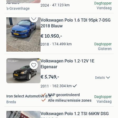
Ab Cars
Dagtopper
Favorieten
47.123
km
2024
Vandaag
's-Gravenhage
Volkswagen Polo 1.6 TDI 95pk 7-DSG
Bewaren
2018 Blauw
in
Mijn
€ 10.950,-
Favorieten
bram
174.499
km
Dagtopper
2018
Gisteren
Oosterhout
Volkswagen Polo 1.2-12V 1E
Eigenaar
Bewaren
in
€ 5.749,-
Details
Mijn
Favorieten
162.304
km
2011
NAP gecontroleerd
Iron Select Automotive B.V.
Dagtopper
Alle milieu/emissie zones
Vandaag
Breda
Bewaren
Volkswagen Polo 1.2 TSI 66KW DSG
in