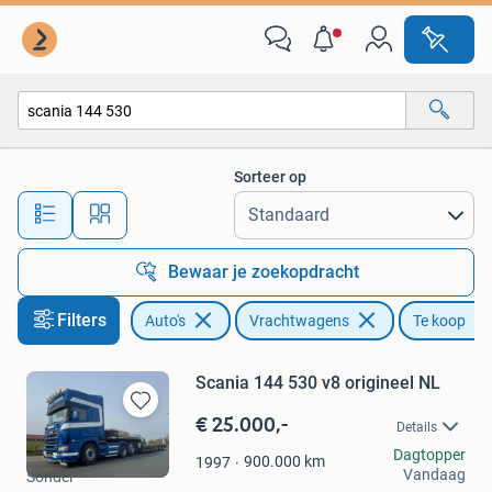
Vrachtwagens
Sorteer op
Alle afstanden…
Bewaar je zoekopdracht
Filters
Auto's
Vrachtwagens
Te koop
Scania 144 530 v8 origineel NL
€ 25.000,-
Bewaren
Details
in
ETS Fryslan
Dagtopper
Mijn
900.000
km
1997
Vandaag
Sondel
Favorieten