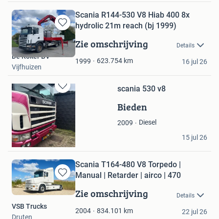
Scania R144-530 V8 Hiab 400 8x
hydrolic 21m reach (bj 1999)
Bewaren
in
Zie omschrijving
Details
Mijn
De Koker BV
Favorieten
623.754
km
1999
16 jul 26
Vijfhuizen
scania 530 v8
Bewaren
in
Bieden
Mijn
Favorieten
Diesel
2009
charles
15 jul 26
Hoogezand
Scania T164-480 V8 Torpedo |
Manual | Retarder | airco | 470
Bewaren
in
Zie omschrijving
Details
Mijn
VSB Trucks
Favorieten
834.101
km
2004
22 jul 26
Druten