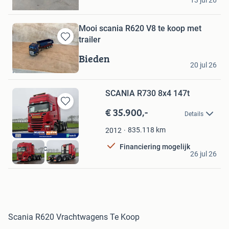
13 jul 26
Emmen
Mooi scania R620 V8 te koop met
trailer
Bewaren
in
Bieden
Peter
Mijn
20 jul 26
Kerkdriel
Favorieten
SCANIA R730 8x4 147t
€ 35.900,-
Bewaren
Details
in
Mijn
835.118
km
2012
Favorieten
Financiering mogelijk
Kleyn Trucks BV
26 jul 26
Vuren
Scania R620 Vrachtwagens Te Koop