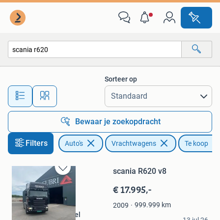
Vrachtwagens
Sorteer op
Alle afstanden…
Bewaar je zoekopdracht
Filters
Auto's
Vrachtwagens
Te koop
scania R620 v8
Bewaren
in
€ 17.995,-
Mijn
Favorieten
999.999
km
2009
Cubri pallet en handel