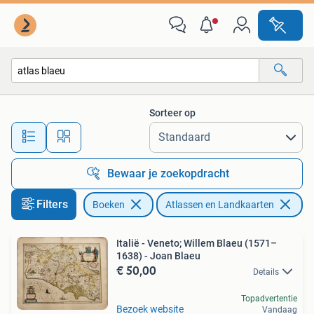
Atlassen en Landkaarten
Sorteer op
Alle afstanden…
Bewaar je zoekopdracht
Filters
Boeken
Atlassen en Landkaarten
Ve
Italië - Veneto; Willem Blaeu (1571–
1638) - Joan Blaeu
€ 50,00
Details
Topadvertentie
Bezoek website
Vandaag