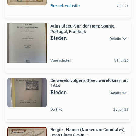
Bezoek website
7 jul 26
Atlas Blaeu-Van der Hem: Spanje,
Portugal, Frankrijk
Bieden
Details
Voorschoten
31 jul 26
De wereld volgens Blaeu wereldkaart uit
1646
Bieden
Details
De Tike
25 jun 26
België - Namur (Namvrcvm Comitatvs);
Joan Blaeu (1596 –