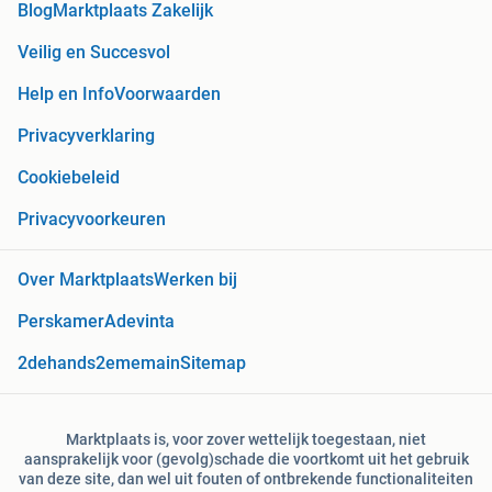
Blog
Marktplaats Zakelijk
Veilig en Succesvol
Help en Info
Voorwaarden
Privacyverklaring
Cookiebeleid
Privacyvoorkeuren
Over Marktplaats
Werken bij
Perskamer
Adevinta
2dehands
2ememain
Sitemap
Marktplaats is, voor zover wettelijk toegestaan, niet
aansprakelijk voor (gevolg)schade die voortkomt uit het gebruik
van deze site, dan wel uit fouten of ontbrekende functionaliteiten