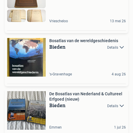
Vriescheloo
13 mei 26
Bosatlas van de wereldgeschiedenis
Bieden
Details
's-Gravenhage
4 aug 26
De Bosatlas van Nederland & Cultureel
Erfgoed (nieuw)
Bieden
Details
Emmen
1 jul 26