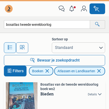
Atlassen en Landkaarten
Sorteer op
Alle afstanden…
Bewaar je zoekopdracht
Filters
Boeken
Atlassen en Landkaarten
Ve
Bosatlas van de tweede wereldoorlog
boek wo2
Bieden
Details