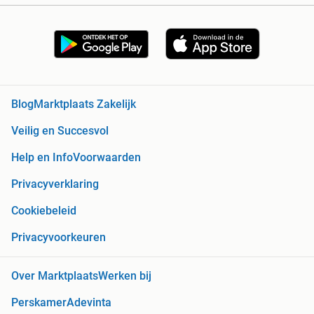
Blog
Marktplaats Zakelijk
Veilig en Succesvol
Help en Info
Voorwaarden
Privacyverklaring
Cookiebeleid
Privacyvoorkeuren
Over Marktplaats
Werken bij
Perskamer
Adevinta