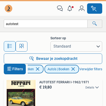
Auto's | Boeken
Sorteer op
Alle afstanden…
Bewaar je zoekopdracht
Filters
Boeken
Auto's | Boeken
Verwijder filters
AUTOTEST FERRARI I-1962/1971
€ 19,80
Details