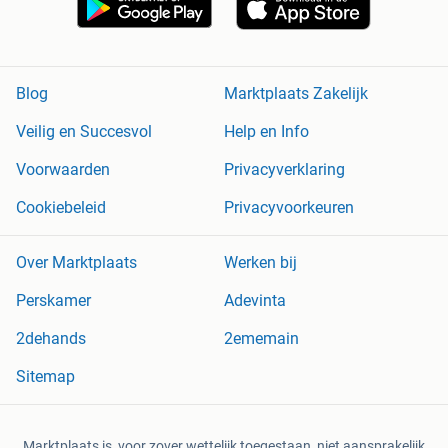
Blog
Marktplaats Zakelijk
Veilig en Succesvol
Help en Info
Voorwaarden
Privacyverklaring
Cookiebeleid
Privacyvoorkeuren
Over Marktplaats
Werken bij
Perskamer
Adevinta
2dehands
2ememain
Sitemap
Marktplaats is, voor zover wettelijk toegestaan, niet aansprakelijk