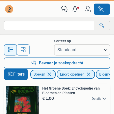
Encyclopedieën
Sorteer op
Alle afstanden…
Bewaar je zoekopdracht
Filters
Boeken
Encyclopedieën
Bloemen 
Het Groene Boek: Encyclopedie van
Bloemen en Planten
€ 1,00
Details