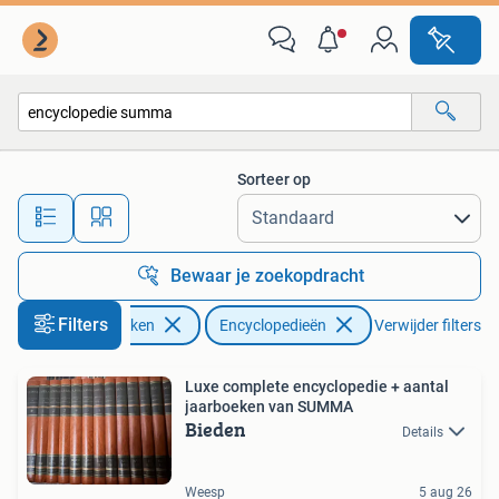
Encyclopedieën
Sorteer op
Alle afstanden…
Bewaar je zoekopdracht
Filters
Boeken
Encyclopedieën
Verwijder filters
Luxe complete encyclopedie + aantal
jaarboeken van SUMMA
Bieden
Details
Weesp
5 aug 26