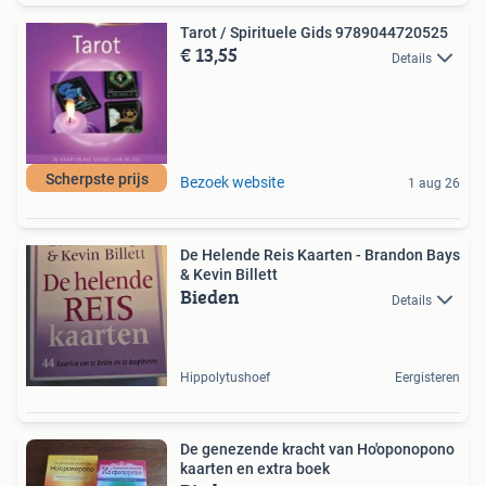
Tarot / Spirituele Gids 9789044720525
€ 13,55
Details
Scherpste prijs
Bezoek website
1 aug 26
De Helende Reis Kaarten - Brandon Bays
& Kevin Billett
Bieden
Details
Hippolytushoef
Eergisteren
De genezende kracht van Ho'oponopono
kaarten en extra boek