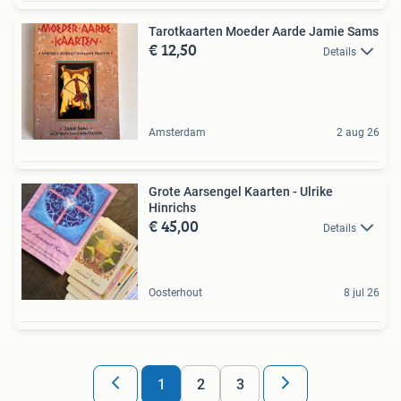
Tarotkaarten Moeder Aarde Jamie Sams
€ 12,50
Details
Amsterdam
2 aug 26
Grote Aarsengel Kaarten - Ulrike
Hinrichs
€ 45,00
Details
Oosterhout
8 jul 26
1
2
3