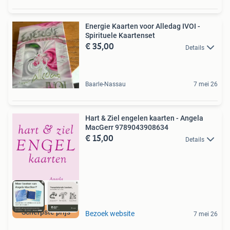
Energie Kaarten voor Alledag IVOI -
Spirituele Kaartenset
€ 35,00
Details
Baarle-Nassau
7 mei 26
Hart & Ziel engelen kaarten - Angela
MacGerr 9789043908634
€ 15,00
Details
Scherpste prijs
Bezoek website
7 mei 26