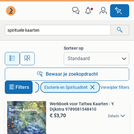
Esoterie en Spiritualiteit
Sorteer op
Alle afstanden…
Bewaar je zoekopdracht
Filters
Boeken
Esoterie en Spiritualiteit
Verwijder filters
Werkboek voor Tattwa Kaarten - Y.
Dijkstra 9789081548410
€ 53,70
Details