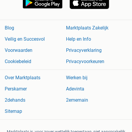
Blog
Marktplaats Zakelijk
Veilig en Succesvol
Help en Info
Voorwaarden
Privacyverklaring
Cookiebeleid
Privacyvoorkeuren
Over Marktplaats
Werken bij
Perskamer
Adevinta
2dehands
2ememain
Sitemap
Marktplaats is, voor zover wettelijk toegestaan, niet aansprakelijk