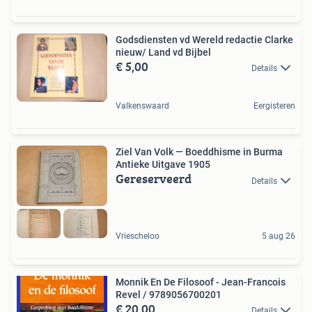
Godsdiensten vd Wereld redactie Clarke
nieuw/ Land vd Bijbel
€ 5,00
Details
Valkenswaard
Eergisteren
Ziel Van Volk — Boeddhisme in Burma
Antieke Uitgave 1905
Gereserveerd
Details
Vriescheloo
5 aug 26
Monnik En De Filosoof - Jean-Francois
Revel / 9789056700201
€ 20,00
Details