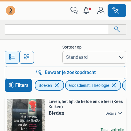
Godsdienst en Theologie
Sorteer op
Alle afstanden…
Bewaar je zoekopdracht
Filters
Boeken
Godsdienst, Theologie
Bo
Leven, het lijf, de liefde en de leer (Kees
Kuiken)
Bieden
Details
Topadvertentie