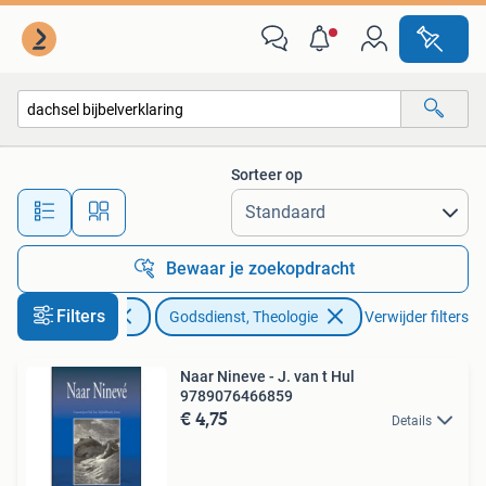
Godsdienst en Theologie
Sorteer op
Alle afstanden…
Bewaar je zoekopdracht
Filters
Boeken
Godsdienst, Theologie
Verwijder filters
Naar Nineve - J. van t Hul
9789076466859
€ 4,75
Details