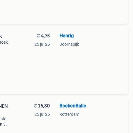
€ 4,75
Henrig
k
snoek
25 jul 26
Doornspijk
€ 16,80
BoekenBalie
NEN
25 jul 26
Rotterdam
rste
en 30
ag