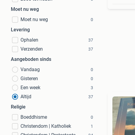
Moet nu weg
Moet nu weg
0
Levering
Ophalen
37
Verzenden
37
Aangeboden sinds
Vandaag
0
Gisteren
0
Een week
3
Altijd
37
Religie
Boeddhisme
0
Christendom | Katholiek
1