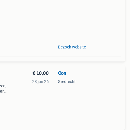
s
Bezoek website
€ 10,00
Con
23 jun 26
Sliedrecht
zen,
ar