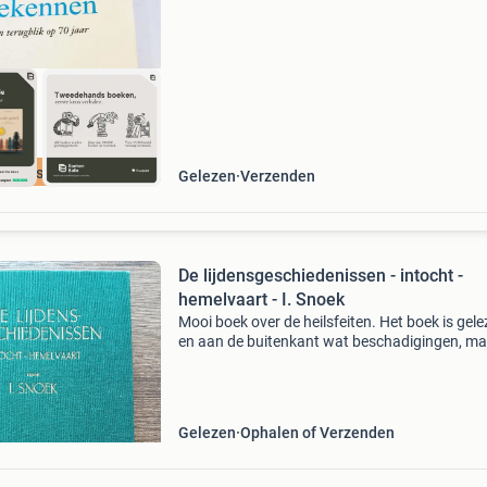
waar. Bestel direct op onze website! Titel: som
moet ee
cherpste prijs
Gelezen
Verzenden
De lijdensgeschiedenissen - intocht -
hemelvaart - I. Snoek
Mooi boek over de heilsfeiten. Het boek is gele
en aan de buitenkant wat beschadigingen, ma
verder ziet het er nog goed uit!
Gelezen
Ophalen of Verzenden