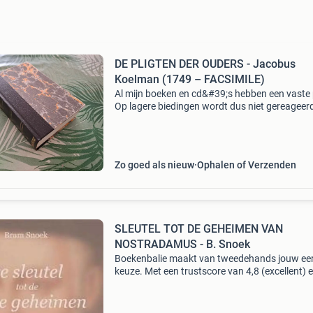
DE PLIGTEN DER OUDERS - Jacobus
Koelman (1749 – FACSIMILE)
Al mijn boeken en cd&#39;s hebben een vaste p
Op lagere biedingen wordt dus niet gereageer
pligten der ouders, in kinderen voor godt op te
voeden. Nevens driederleie catechismus, als
Zo goed als nieuw
Ophalen of Verzenden
SLEUTEL TOT DE GEHEIMEN VAN
NOSTRADAMUS - B. Snoek
Boekenbalie maakt van tweedehands jouw ee
keuze. Met een trustscore van 4,8 (excellent) 
dagen retour garantie maken we dat iedere d
waar. Bestel direct op onze website! Titel: sleut