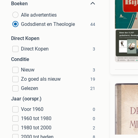
Boeken
Alle advertenties
Godsdienst en Theologie
44
Direct Kopen
Direct Kopen
3
S
Conditie
Nieuw
3
Zo goed als nieuw
19
Gelezen
21
Jaar (oorspr.)
Voor 1960
0
1960 tot 1980
0
1980 tot 2000
2
2000 tot heden
8