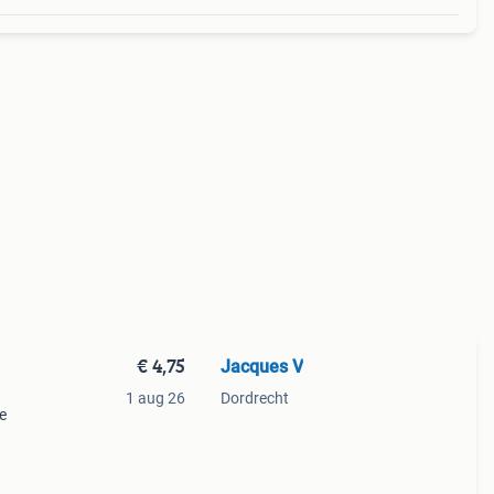
€ 4,75
Jacques V
1 aug 26
Dordrecht
de
eurs
e