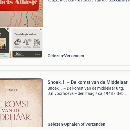
keuze. Met een trustscore van 4,8 (excellent) 
dagen retour garantie maken we dat iedere d
waar. Bestel direct op onze website! Titel: atla
bijb
cherpste prijs
Gelezen
Verzenden
Snoek, I. – De komst van de Middelaar
Snoek, i. – De komst van de middelaar uitg.
J.n.voorhoeve – den haag / ca.1948 / Geb.
Hardcover 175 pag. / Afm. 23 X 16 x 1,5 cm /
363 Gram staat vh boek: lichte gebruiksspore
gaaf in de band v
Gelezen
Ophalen of Verzenden