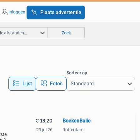
Inloggen
Plaats advertentie
lle afstanden…
Zoek
Sorteer op
Lijst
Foto’s
€ 13,20
BoekenBalie
29 jul 26
Rotterdam
rste