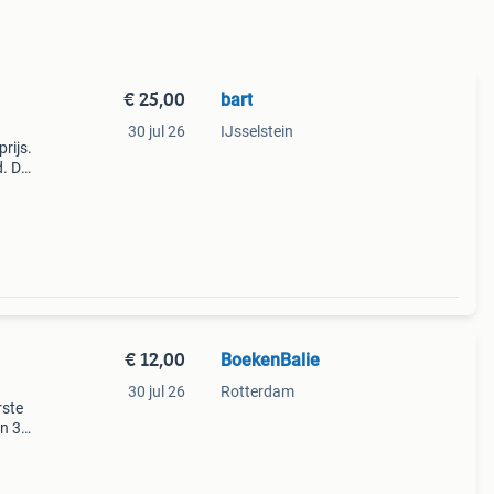
€ 25,00
bart
30 jul 26
IJsselstein
rijs.
d. De
mede
€ 12,00
BoekenBalie
30 jul 26
Rotterdam
rste
en 30
ag
el tot