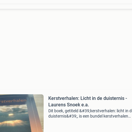
Kerstverhalen: Licht in de duisternis -
Laurens Snoek e.a.
Dit boek, getiteld &#39;kerstverhalen: licht in 
duisternis&#39;, is een bundel kerstverhalen
geschreven door laurens snoek en andere aut
zoals teunie suijker, hans mijnders, gerbrand f