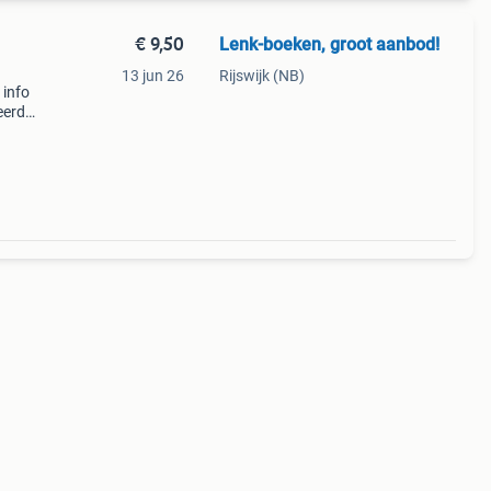
€ 9,50
Lenk-boeken, groot aanbod!
13 jun 26
Rijswijk (NB)
 info
eerd
r ( €
B