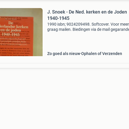
J. Snoek - De Ned. kerken en de Joden
1940-1945
1990 isbn; 9024209498. Softcover. Voor meer
graag mailen. Biedingen via de mail gegarand
een reactie terug. Verzendkosten voor de kope
4,40) zoekt u een ander boek? Vraag er naar. 
Zo goed als nieuw
Ophalen of Verzenden