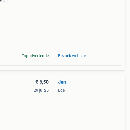
en 30
ag
sje
Topadvertentie
Bezoek website
€ 6,50
Jan
29 jul 26
Ede
 gew.
n/