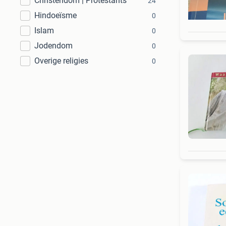
Christendom | Protestants
24
Hindoeïsme
0
Islam
0
Jodendom
0
Overige religies
0