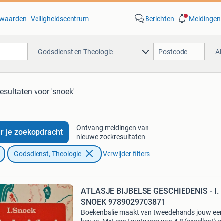
waarden
Veiligheidscentrum
Berichten
Meldingen
Godsdienst en Theologie
A
resultaten
voor 'snoek'
Ontvang meldingen van
r je zoekopdracht
nieuwe zoekresultaten
Godsdienst, Theologie
Verwijder filters
ATLASJE BIJBELSE GESCHIEDENIS - I.
SNOEK 9789029703871
Boekenbalie maakt van tweedehands jouw ee