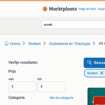
Help en info
Voor
44 
Home
Boeken
Godsdienst en Theologie
Verfijn resultaten
Bewaa
Prijs
Boeken
van
tot
€
€
Categorie
Wis de categorie