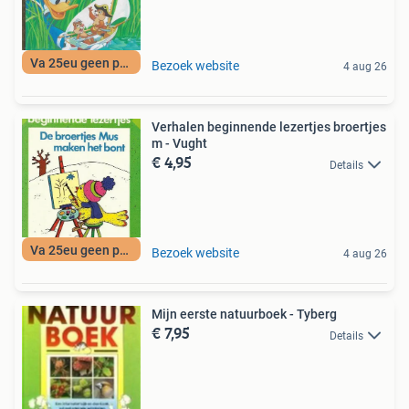
Va 25eu geen porto
Bezoek website
4 aug 26
Verhalen beginnende lezertjes broertjes
m - Vught
€ 4,95
Details
Va 25eu geen porto
Bezoek website
4 aug 26
Mijn eerste natuurboek - Tyberg
€ 7,95
Details