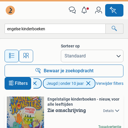
Kinderboeken | Jeugd | onder 10 jaar
Sorteer op
Alle afstanden…
Bewaar je zoekopdracht
Filters
Boeken
Jeugd | onder 10 jaar
Verwijder filters
Engelstalige kinderboeken - nieuw, voor
alle leeftijden
Zie omschrijving
Details
Topadvertentie