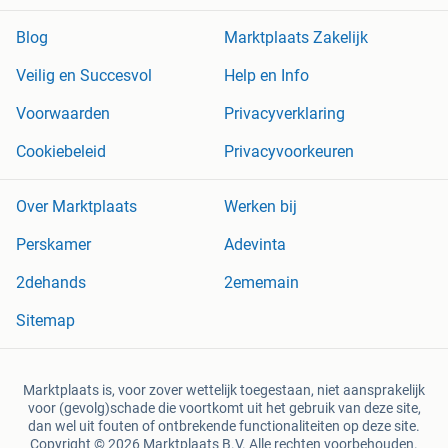
Blog
Marktplaats Zakelijk
Veilig en Succesvol
Help en Info
Voorwaarden
Privacyverklaring
Cookiebeleid
Privacyvoorkeuren
Over Marktplaats
Werken bij
Perskamer
Adevinta
2dehands
2ememain
Sitemap
Marktplaats is, voor zover wettelijk toegestaan, niet aansprakelijk
voor (gevolg)schade die voortkomt uit het gebruik van deze site,
dan wel uit fouten of ontbrekende functionaliteiten op deze site.
Copyright © 2026 Marktplaats B.V. Alle rechten voorbehouden.