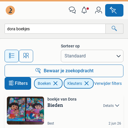
Kinderboeken | Kleuters
Sorteer op
Alle afstanden…
Bewaar je zoekopdracht
Filters
Boeken
Kleuters
Verwijder filters
boekje van Dora
Bieden
Details
Best
2 jun 26