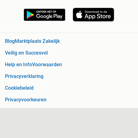
Blog
Marktplaats Zakelijk
Veilig en Succesvol
Help en Info
Voorwaarden
Privacyverklaring
Cookiebeleid
Privacyvoorkeuren
Over Marktplaats
Werken bij
Perskamer
Adevinta