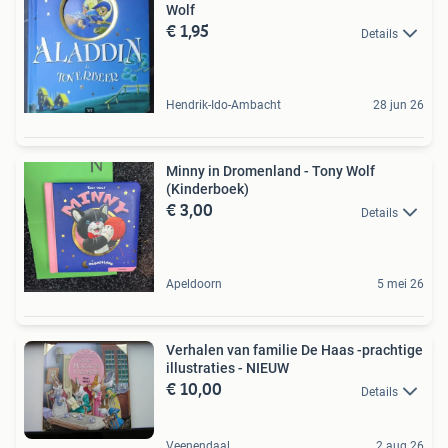
Wolf
€ 1,95
Details
Hendrik-Ido-Ambacht
28 jun 26
Minny in Dromenland - Tony Wolf
(Kinderboek)
€ 3,00
Details
Apeldoorn
5 mei 26
Verhalen van familie De Haas -prachtige
illustraties - NIEUW
€ 10,00
Details
Veenendaal
2 aug 26