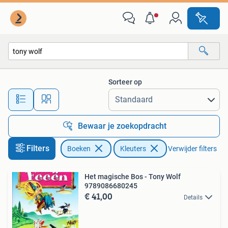
Kinderboeken | Kleuters
Sorteer op
Alle afstanden…
Bewaar je zoekopdracht
Filters
Boeken
Kleuters
Verwijder filters
Het magische Bos - Tony Wolf
9789086680245
€ 41,00
Details