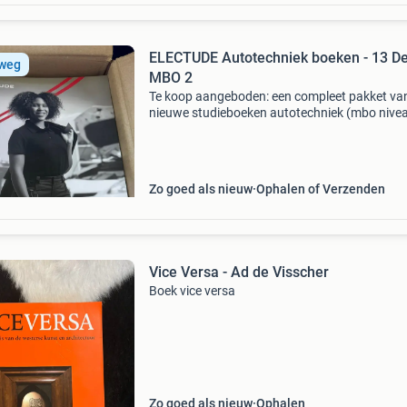
ELECTUDE Autotechniek boeken - 13 De
 weg
MBO 2
Te koop aangeboden: een compleet pakket va
nieuwe studieboeken autotechniek (mbo nivea
De boeken zijn in nieuwstaat en ideaal voor
studenten die de opleiding autotechniek volge
gaan start
Zo goed als nieuw
Ophalen of Verzenden
Vice Versa - Ad de Visscher
Boek vice versa
Zo goed als nieuw
Ophalen