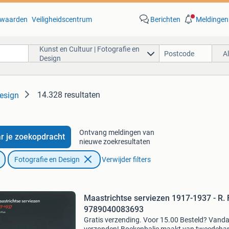
waarden
Veiligheidscentrum
Berichten
Meldingen
Kunst en Cultuur | Fotografie en
A
Design
14.328 resultaten
Design
Ontvang meldingen van
r je zoekopdracht
nieuwe zoekresultaten
Fotografie en Design
Verwijder filters
Maastrichtse serviezen 1917-1937 - R.
9789040083693
Gratis verzending. Voor 15.00 Besteld? Vand