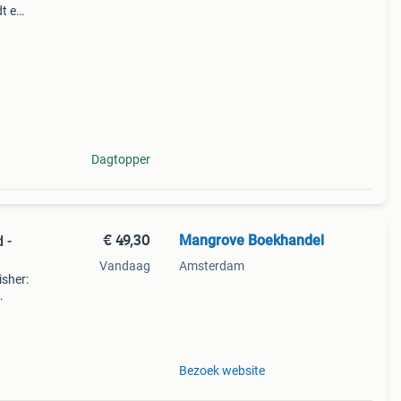
dt een
t
Dagtopper
€ 49,30
Mangrove Boekhandel
 -
Vandaag
Amsterdam
isher:
Bezoek website