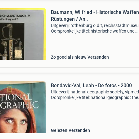
Baumann, Wilfried - Historische Waffe
Rüstungen / An..
Uitgeverij: rothenburg o.d.t, reichsstadtmuse
Oorspronkelijke titel: historische waffen und
rüstungen. Jaar: 2010. Soort: fotoboek, militar
Druk: eerste druk. Type boek: gebonden boek.
Aantal bl
Zo goed als nieuw
Verzenden
Bendavid-Val, Leah - De fotos - 2000
Uitgeverij: national geographic society, vipmed
Oorspronkelijke titel: national geographic : the
photographs. Jaar: 2000. Soort: fotoboek. Dr
eerste druk. Type boek: gebonden boek met
stofomslag
Gelezen
Verzenden