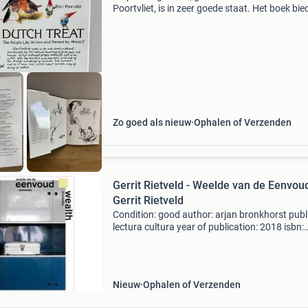
Poortvliet, is in zeer goede staat. Het boek bie
unieke kijk op het werk van de kunstenaar, me
gedetailleerde illustraties en teksten
Zo goed als nieuw
Ophalen of Verzenden
Gerrit Rietveld - Weelde van de Eenvoud
Gerrit Rietveld
Condition: good author: arjan bronkhorst publ
lectura cultura year of publication: 2018 isbn:
9789082135466
Nieuw
Ophalen of Verzenden