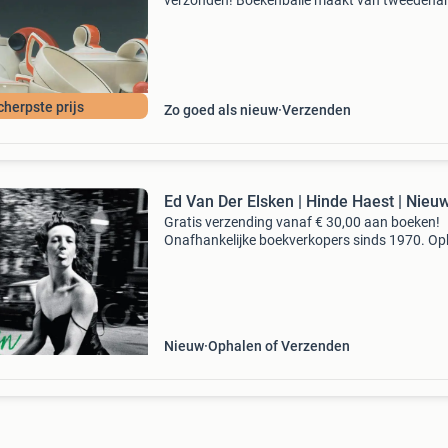
verzonden! Boekenbalie maakt van tweedeha
jouw eerste keuze. Met een trustscore van 4,8
(excellent) en 30 dagen retour garantie make
dat iedere da
cherpste prijs
Zo goed als nieuw
Verzenden
Ed Van Der Elsken | Hinde Haest | Nieu
Gratis verzending vanaf € 30,00 aan boeken!
Onafhankelijke boekverkopers sinds 1970. Op
in onze boekhandel in nijmegen of dezelfde da
verstuurd bij bestellingen van ma t/m vr voor 
Uur
Nieuw
Ophalen of Verzenden