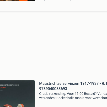
Maastrichtse serviezen 1917-1937 - R.
9789040083693
Gratis verzending. Voor 15.00 Besteld? Vand
verzonden! Boekenbalie maakt van tweedeha
jouw eerste keuze. Met een trustscore van 4,8
(excellent) en 30 dagen retour garantie make