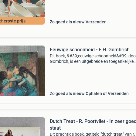
dat iedere da
cherpste prijs
Zo goed als nieuw
Verzenden
Eeuwige schoonheid - E.H. Gombrich
Dit boek, &#39;eeuwige schoonheid&#39; door
Gombrich, is een uitgebreide en toegankelijke
introductie tot de kunstgeschiedenis. Het is al
jaar een van de meest complete inleidingen op
Zo goed als nieuw
Ophalen of Verzenden
Dutch Treat - R. Poortvliet - In zeer goe
staat
Dit prachtige boek, getiteld "dutch treat" van r.