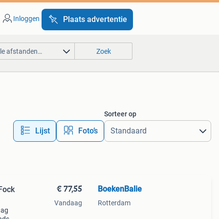
Inloggen
Plaats advertentie
lle afstanden…
Zoek
Sorteer op
Lijst
Foto’s
€ 77,55
BoekenBalie
 Fock
Vandaag
Rotterdam
aag