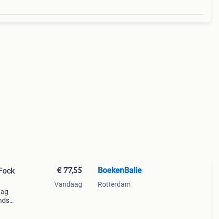
€ 77,55
BoekenBalie
 Fock
Vandaag
Rotterdam
aag
nds
n we