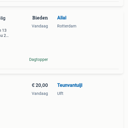
Bieden
Allal
lig
Vandaag
Rotterdam
n 13
u 2).
n of
Dagtopper
€ 20,00
Teunvantuijl
Vandaag
Ulft