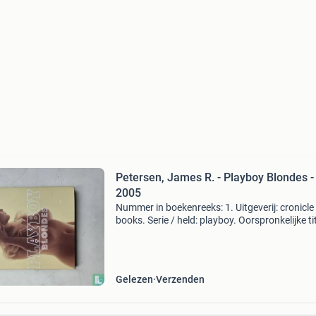
Petersen, James R. - Playboy Blondes -
2005
Nummer in boekenreeks: 1. Uitgeverij: cronicle
books. Serie / held: playboy. Oorspronkelijke tit
playboy blondes. Illustrator: casilli, mario, fegl
richard, freytag, arny, hooker, dwight, marcus
Gelezen
Verzenden