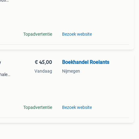
nds
n we
Topadvertentie
Bezoek website
€ 45,00
Boekhandel Roelants
w
Vandaag
Nijmegen
halen
g
14.00
Topadvertentie
Bezoek website