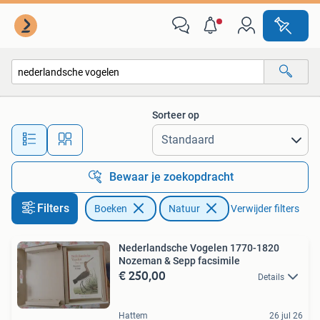
Natuur
Sorteer op
Alle afstanden…
Bewaar je zoekopdracht
Filters
Boeken
Natuur
Verwijder filters
Nederlandsche Vogelen 1770-1820
Nozeman & Sepp facsimile
€ 250,00
Details
Hattem
26 jul 26