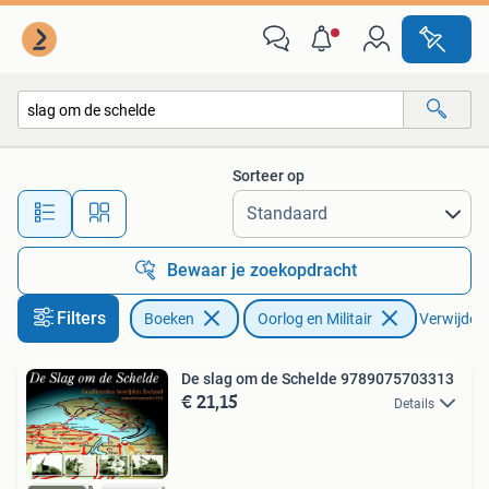
Oorlog en Militair
Sorteer op
Alle afstanden…
Bewaar je zoekopdracht
Filters
Boeken
Oorlog en Militair
Verwijder f
De slag om de Schelde 9789075703313
€ 21,15
Details