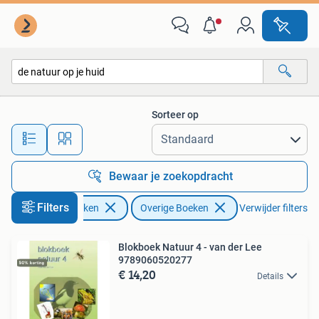
Overige Boeken
Sorteer op
Alle afstanden…
Bewaar je zoekopdracht
Filters
Boeken
Overige Boeken
Verwijder filters
Blokboek Natuur 4 - van der Lee
9789060520277
€ 14,20
Details