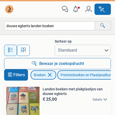
Prentenboeken en Plaatjesalbums
Sorteer op
Alle afstanden…
Bewaar je zoekopdracht
Filters
Boeken
Prentenboeken en Plaatjesalbums
Landen boeken met plakplaatjes van
douwe egberts
€ 25,00
Details