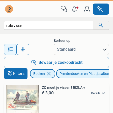
Prentenboeken en Plaatjesalbums
Sorteer op
Alle afstanden…
Bewaar je zoekopdracht
Filters
Boeken
Prentenboeken en Plaatjesalbums
ZO moet je vissen ! RIZLA +
€ 3,00
Details