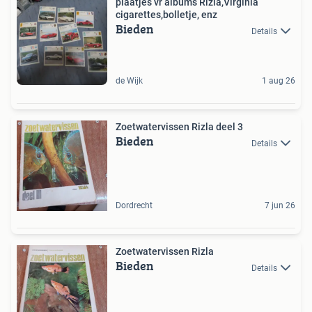
plaatjes vr albums Rizla,Virginia
cigarettes,bolletje, enz
Bieden
Details
de Wijk
1 aug 26
Zoetwatervissen Rizla deel 3
Bieden
Details
Dordrecht
7 jun 26
Zoetwatervissen Rizla
Bieden
Details