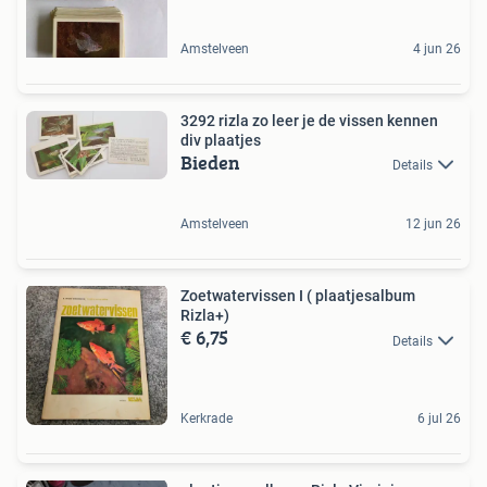
Amstelveen
4 jun 26
3292 rizla zo leer je de vissen kennen
div plaatjes
Bieden
Details
Amstelveen
12 jun 26
Zoetwatervissen I ( plaatjesalbum
Rizla+)
€ 6,75
Details
Kerkrade
6 jul 26