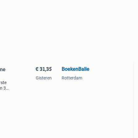
€ 31,35
BoekenBalie
nne
Gisteren
Rotterdam
rste
en 30
ag