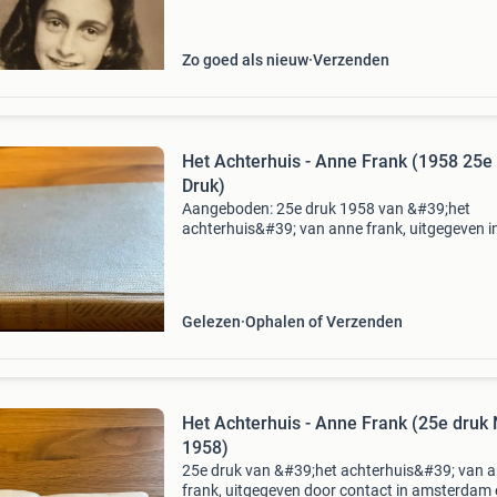
nieuw. Het boek is verkrijgbaar vanaf €14.95 
Zo goed als nieuw
Verzenden
Het Achterhuis - Anne Frank (1958 25e
Druk)
Aangeboden: 25e druk 1958 van &#39;het
achterhuis&#39; van anne frank, uitgegeven i
1947 door contact in amsterdam en antwerpen
exemplaar is in gelezen staat, met duidelijke
gebruiksspor
Gelezen
Ophalen of Verzenden
Het Achterhuis - Anne Frank (25e druk
1958)
25e druk van &#39;het achterhuis&#39; van 
frank, uitgegeven door contact in amsterdam