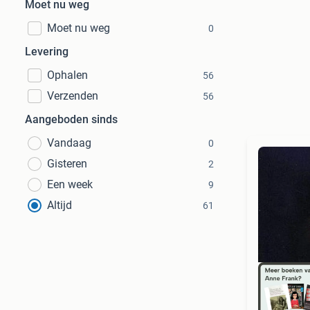
Moet nu weg
Moet nu weg
0
Levering
Ophalen
56
Verzenden
56
Aangeboden sinds
Vandaag
0
Gisteren
2
Een week
9
Altijd
61