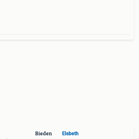
en
 een
Bieden
Elsbeth