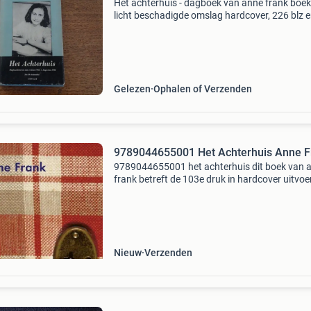
Het achterhuis - dagboek van anne frank boe
licht beschadigde omslag hardcover, 226 blz e
staan hier en daar nette aantekeningen bij de 
uitgeverij contact amsterdam en antwerpen 35
39e
Gelezen
Ophalen of Verzenden
9789044655001 Het Achterhuis Anne F
9789044655001 het achterhuis dit boek van 
frank betreft de 103e druk in hardcover uitvoe
Dit boek is nieuw verkrijgbaar vanaf €29.99 E
wordt gratis verzonden. Eigenschappen: - isbn
Nieuw
Verzenden