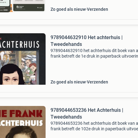
cherpste prijs
Zo goed als nieuw
Verzenden
9789044632910 Het achterhuis |
Tweedehands
9789044632910 het achterhuis dit boek van 
frank betreft de 1e druk in paperback uitvoeri
staat van dit tweedehands exemplaar is goed.
boek is verkrijgbaar vanaf €14.99 En wordt gr
Zo goed als nieuw
Verzenden
9789044653236 Het Achterhuis |
Tweedehands
9789044653236 het achterhuis dit boek van 
frank betreft de 102e druk in paperback uitvoe
De staat van dit tweedehands exemplaar is al