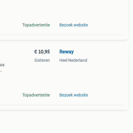
: 97
Topadvertentie
Bezoek website
€ 10,95
Reway
Gisteren
Heel Nederland
tus
4 op
n en
Topadvertentie
Bezoek website