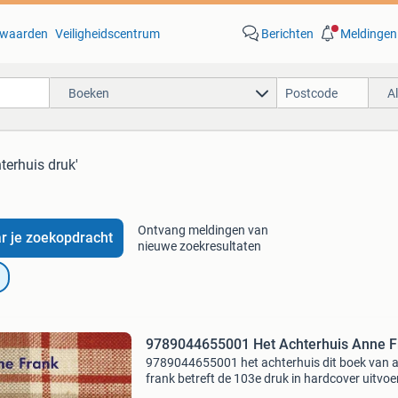
waarden
Veiligheidscentrum
Berichten
Meldingen
Boeken
A
terhuis druk'
Ontvang meldingen van
r je zoekopdracht
nieuwe zoekresultaten
9789044655001 Het Achterhuis Anne F
9789044655001 het achterhuis dit boek van 
frank betreft de 103e druk in hardcover uitvoe
Dit boek is nieuw verkrijgbaar vanaf €29.99 E