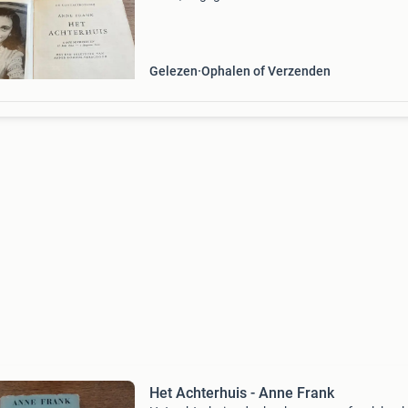
antwerpen. Dit historische dagboek, geschrev
tussen 12 juni 1942 en 1 augustus 1944, biedt
u
Gelezen
Ophalen of Verzenden
Het Achterhuis - Anne Frank