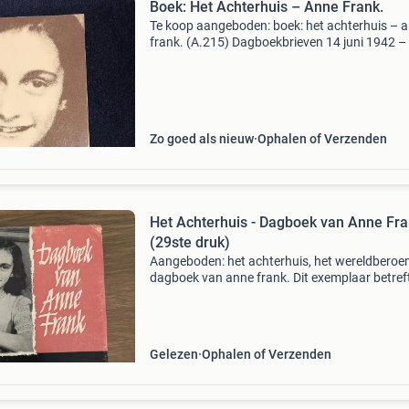
Boek: Het Achterhuis – Anne Frank.
Te koop aangeboden: boek: het achterhuis – 
frank. (A.215) Dagboekbrieven 14 juni 1942 –
augustus 1944. Paperback. 1985. Zeventigst
druk. 273 Pagina’s. Conditie: goed.
Zo goed als nieuw
Ophalen of Verzenden
Het Achterhuis - Dagboek van Anne Fr
(29ste druk)
Aangeboden: het achterhuis, het wereldbero
dagboek van anne frank. Dit exemplaar betref
29ste druk (1959)uitgegeven door contact. H
boek vertelt het indringende verhaal van anne
en haa
Gelezen
Ophalen of Verzenden