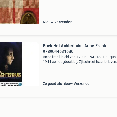
wordt gratis verzonden. Eigenschappen: - isbn
Nieuw
Verzenden
Boek Het Achterhuis | Anne Frank
9789044631630
Anne frank hield van 12 juni 1942 tot 1 augus
1944 een dagboek bij. Zij schreef haar brieven
alleen voor zichzelf, tot ze in de lente van 194
radio oranje de minister van onderwijs, kunste
Zo goed als nieuw
Verzenden