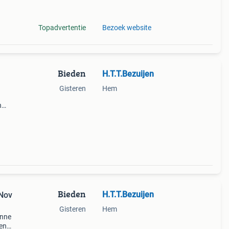
En wo
Topadvertentie
Bezoek website
Bieden
H.T.T.Bezuijen
Gisteren
Hem
n
. Dit
Bieden
H.T.T.Bezuijen
 Nov
Gisteren
Hem
anne
 en