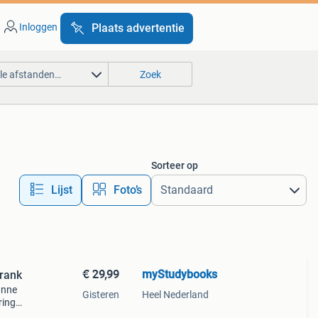
Inloggen
Plaats advertentie
lle afstanden…
Zoek
Sorteer op
Lijst
Foto’s
€ 29,99
myStudybooks
rank
anne
Gisteren
Heel Nederland
ring.
n