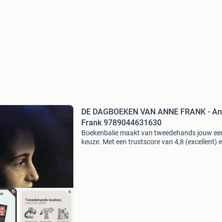
DE DAGBOEKEN VAN ANNE FRANK - A
Frank 9789044631630
Boekenbalie maakt van tweedehands jouw ee
keuze. Met een trustscore van 4,8 (excellent) 
dagen retour garantie maken we dat iedere d
waar. Bestel direct op onze website! Titel: de
dagboeken