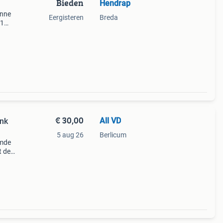
Bieden
Hendrap
anne
Eergisteren
Breda
 1
e
€ 30,00
All VD
ank
5 aug 26
Berlicum
emde
t de
et
 frank