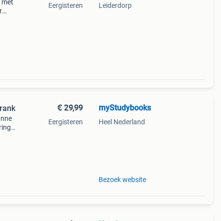
k met
Eergisteren
Leiderdorp
r
tekst
e -
€ 29,99
myStudybooks
rank
anne
Eergisteren
Heel Nederland
ring.
n
: 97
Bezoek website