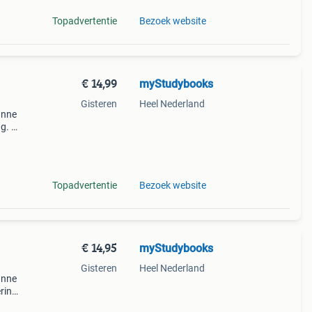
Topadvertentie
Bezoek website
€ 14,99
myStudybooks
Gisteren
Heel Nederland
anne
ng. De
 Het
a
Topadvertentie
Bezoek website
€ 14,95
myStudybooks
Gisteren
Heel Nederland
anne
ring.
s