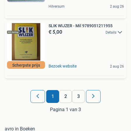
Hilversum
2 aug 26
SLIK WIJZER - Mil 9789051211955
€ 5,00
Details
Scherpste prijs
Bezoek website
2 aug 26
1
2
3
Pagina 1 van 3
avro in Boeken