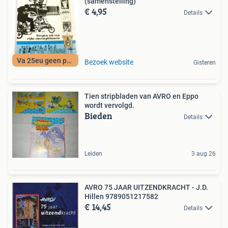
(samenstelling)
€ 4,95
Details
Va 25eu geen porto
Bezoek website
Gisteren
Tien stripbladen van AVRO en Eppo
wordt vervolgd.
Bieden
Details
Leiden
3 aug 26
AVRO 75 JAAR UITZENDKRACHT - J.D.
Hillen 9789051217582
€ 14,45
Details