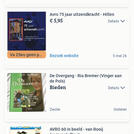
Avro 75 jaar uitzendkracht - Hillen
€ 5,95
Details
Va 25eu geen porto
Bezoek website
5 mei 26
De Overgang - Ria Bremer (Vinger aan
de Pols)
Bieden
Details
Zwolle
Gisteren
AVRO 60 in beeld - van Rooij