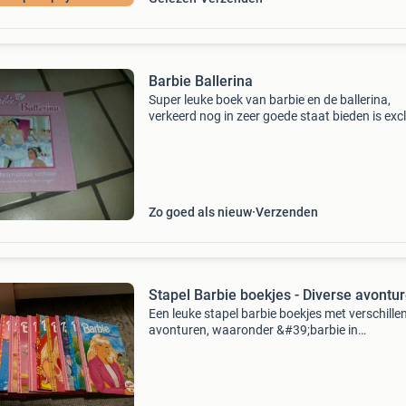
Barbie Ballerina
Super leuke boek van barbie en de ballerina,
verkeerd nog in zeer goede staat bieden is excl
verzendkosten bekijk ook mijn andere adverte
Zo goed als nieuw
Verzenden
Stapel Barbie boekjes - Diverse avontu
Een leuke stapel barbie boekjes met verschille
avonturen, waaronder &#39;barbie in
schotland&#39;, &#39;barbie op vakantie&#39
&#39;barbie als ballerina&#39; en meer. De b