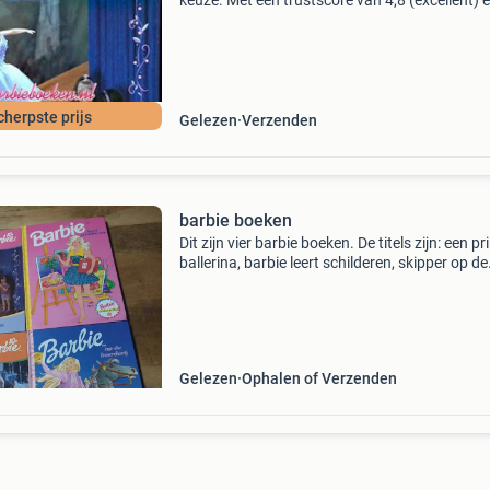
keuze. Met een trustscore van 4,8 (excellent) 
dagen retour garantie maken we dat iedere d
waar. Bestel direct op onze website! Titel: barb
boeke
cherpste prijs
Gelezen
Verzenden
barbie boeken
Dit zijn vier barbie boeken. De titels zijn: een p
ballerina, barbie leert schilderen, skipper op de
filmset en barbie op de boerderij. Zie ook mijn
andere advertenties
Gelezen
Ophalen of Verzenden