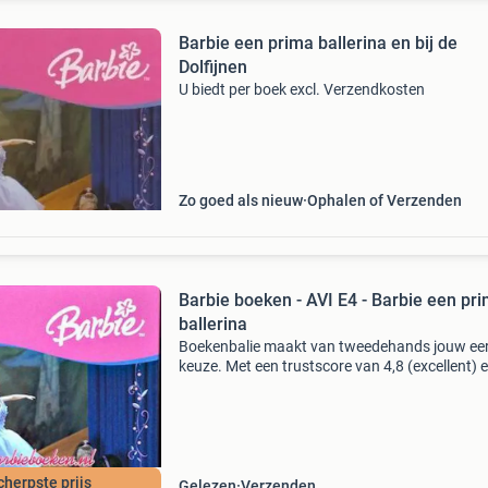
Barbie een prima ballerina en bij de
Dolfijnen
U biedt per boek excl. Verzendkosten
Zo goed als nieuw
Ophalen of Verzenden
Barbie boeken - AVI E4 - Barbie een pr
ballerina
Boekenbalie maakt van tweedehands jouw ee
keuze. Met een trustscore van 4,8 (excellent) 
dagen retour garantie maken we dat iedere d
waar. Bestel direct op onze website! Titel: barb
boeke
cherpste prijs
Gelezen
Verzenden