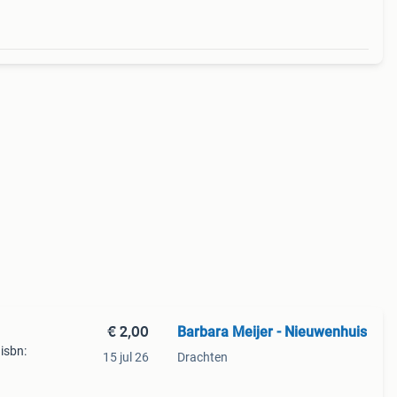
€ 2,00
Barbara Meijer - Nieuwenhuis
isbn:
15 jul 26
Drachten
n dit