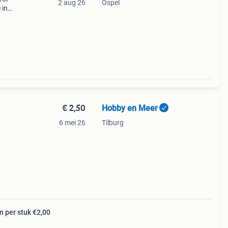
2 aug 26
Ospel
 in
odel
€ 2,50
Hobby en Meer
6 mei 26
Tilburg
 per stuk €2,00