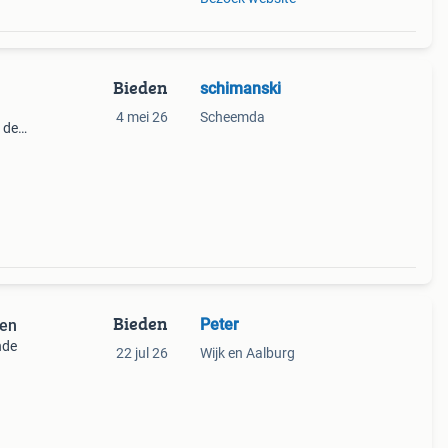
Bieden
schimanski
4 mei 26
Scheemda
 de
nties
Bieden
Peter
ren
nde
22 jul 26
Wijk en Aalburg
;,