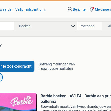
waarden
Veiligheidscentrum
Berichten
Meldingen
Boeken
A
a'
Ontvang meldingen van
r je zoekopdracht
nieuwe zoekresultaten
Barbie boeken - AVI E4 - Barbie een pr
ballerina
Boekenbalie maakt van tweedehands jouw ee