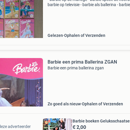
barbie op televisie - barbie als ballerina - barbie
egypte - barbie als bruidsmeisje - barbie als m
gebruikt maar over het algemeen in goede
Gelezen
Ophalen of Verzenden
Barbie een prima Ballerina ZGAN
Barbie een prima ballerina zgan
Zo goed als nieuw
Ophalen of Verzenden
Barbie boeken Geluksschaatsen
€ 2,00
deze adverteerder