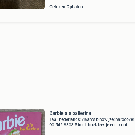
Gelezen
Ophalen
Barbie als ballerina
Taal: nederlands; vlaams bindwijze: hardcover 
90-542-8803-5 in dit boek lees je een mooi
balletverhaal over barbie! Deze mensen leer je i