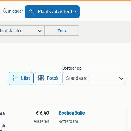
Inloggen
Plaats advertentie
lle afstanden…
Zoek
Sorteer op
Lijst
Foto’s
€ 6,40
BoekenBalie
ima
Gisteren
Rotterdam
rste