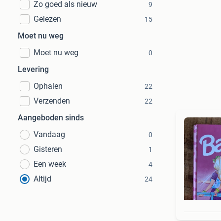
Zo goed als nieuw
9
Gelezen
15
Moet nu weg
Moet nu weg
0
Levering
Ophalen
22
Verzenden
22
Aangeboden sinds
Vandaag
0
Gisteren
1
Een week
4
Altijd
24