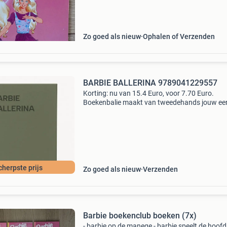
verhaal kennen: barbie: zij is een heel mooi en l
Zo goed als nieuw
Ophalen of Verzenden
BARBIE BALLERINA 9789041229557
Korting: nu van 15.4 Euro, voor 7.70 Euro.
Boekenbalie maakt van tweedehands jouw ee
keuze. Met een trustscore van 4,8 (excellent) 
dagen retour garantie maken we dat iedere d
waar. Bestel
cherpste prijs
Zo goed als nieuw
Verzenden
Barbie boekenclub boeken (7x)
- barbie op de manege - barbie speelt de hoofdr