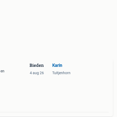
Bieden
Karin
 en
4 aug 26
Tuitjenhorn