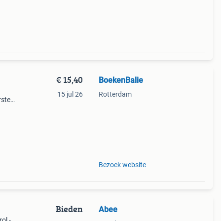
ie
€ 15,40
BoekenBalie
15 jul 26
Rotterdam
rste
en 30
ag
Bezoek website
Bieden
Abee
ol -