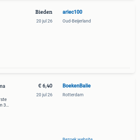
Bieden
ariec100
20 jul 26
Oud-Beijerland
€ 6,40
BoekenBalie
ima
20 jul 26
Rotterdam
rste
en 30
ag
ie
Bezoek website