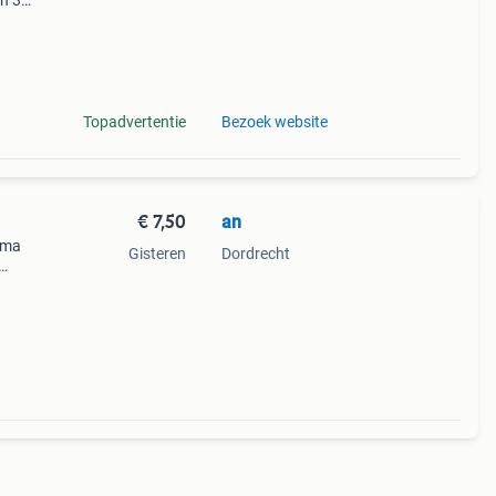
en 30
ag
ie
Topadvertentie
Bezoek website
€ 7,50
an
rima
Gisteren
Dordrecht