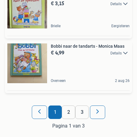
€ 3,15
Details
Brielle
Eergisteren
Bobbi naar de tandarts - Monica Maas
€ 4,99
Details
Overveen
2 aug 26
1
2
3
Pagina 1 van 3