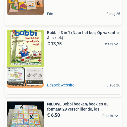
Ede
3 aug 26
Bobbi - 3 in 1 (Naar het bos, Op vakantie
& Is ziek)
€ 13,75
Details
Scherpste prijs
Bezoek website
3 aug 26
NIEUWE Bobbi boeken/boekjes XL
fotmaat 29 verschillende, los
€ 6,50
Details