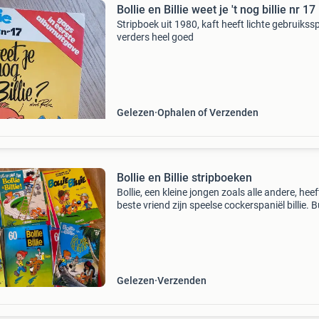
Bollie en Billie weet je 't nog billie nr 17
Stripboek uit 1980, kaft heeft lichte gebruikss
verders heel goed
Gelezen
Ophalen of Verzenden
Bollie en Billie stripboeken
Bollie, een kleine jongen zoals alle andere, heef
beste vriend zijn speelse cockerspaniël billie. 
bollie heeft billie nog een grote liefde: caroline,
schattige schildpad… in een goedlac
Gelezen
Verzenden