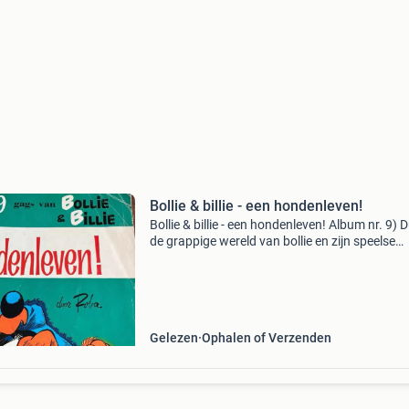
Bollie & billie - een hondenleven!
Bollie & billie - een hondenleven! Album nr. 9) D
de grappige wereld van bollie en zijn speelse
cockerspaniël billie, samen met de schattige
schildpad karolien. Dit album, nummer 9 in de 
Gelezen
Ophalen of Verzenden