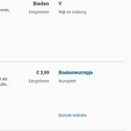
Bieden
V
poren,
Eergisteren
Wijk en Aalburg
€ 3,99
Boekenwurmpje
t als
Eergisteren
Nunspeet
Buiten
 de
Bezoek website