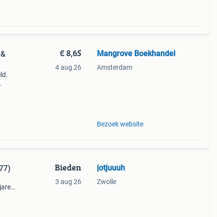
€ 8,65
Mangrove Boekhandel
 &
4 aug 26
Amsterdam
ld.
Bezoek website
Bieden
jotjuuuh
977)
3 aug 26
Zwolle
jaren
, maar
rfe