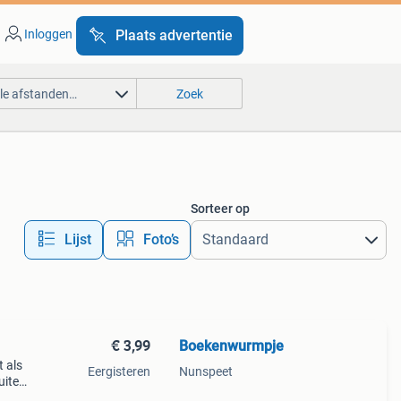
Inloggen
Plaats advertentie
lle afstanden…
Zoek
Sorteer op
Lijst
Foto’s
€ 3,99
Boekenwurmpje
t als
Eergisteren
Nunspeet
Buiten
 de