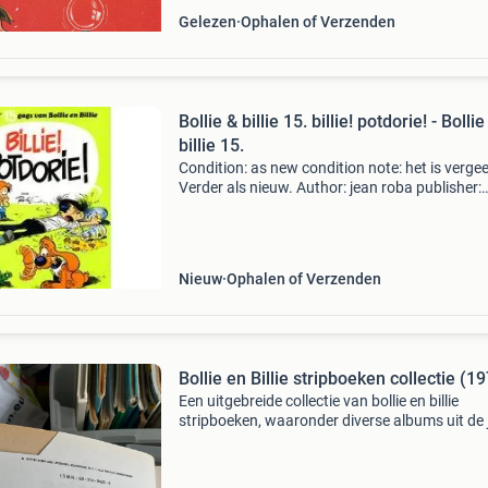
Gelezen
Ophalen of Verzenden
Bollie & billie 15. billie! potdorie! - Bollie
billie 15.
Condition: as new condition note: het is vergee
Verder als nieuw. Author: jean roba publisher:
dupuis isbn: 9789031405503
Nieuw
Ophalen of Verzenden
Bollie en Billie stripboeken collectie (1
Een uitgebreide collectie van bollie en billie
stripboeken, waaronder diverse albums uit de 
&#39;70. De stripboeken zijn in gelezen staat
over het algemeen goed bewaard gebleven. Pe