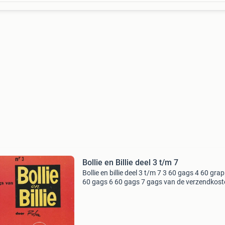
Bollie en Billie deel 3 t/m 7
Bollie en billie deel 3 t/m 7 3 60 gags 4 60 gra
60 gags 6 60 gags 7 gags van de verzendkost
zijn voor de koper, natuurlijk ook op te halen in
nijmegen. Ds 38