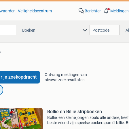
waarden
Veiligheidscentrum
Berichten
Meldingen
Boeken
A
'
Ontvang meldingen van
r je zoekopdracht
nieuwe zoekresultaten
Bollie en Billie stripboeken
Bollie, een kleine jongen zoals alle andere, heef
beste vriend zijn speelse cockerspaniël billie. 
bollie heeft billie nog een grote liefde: caroline,