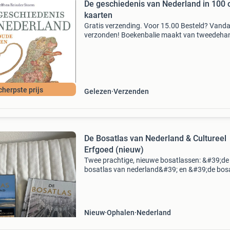
De geschiedenis van Nederland in 100
kaarten
Gratis verzending. Voor 15.00 Besteld? Vand
verzonden! Boekenbalie maakt van tweedeha
jouw eerste keuze. Met een trustscore van 4,8
(excellent) en 30 dagen retour garantie make
dat iedere da
cherpste prijs
Gelezen
Verzenden
De Bosatlas van Nederland & Cultureel
Erfgoed (nieuw)
Twee prachtige, nieuwe bosatlassen: &#39;de
bosatlas van nederland&#39; en &#39;de bos
van het cultureel erfgoed&#39;. Beide atlassen
nog geseald en ongebruikt, perfect voor
Nieuw
Ophalen
Nederland