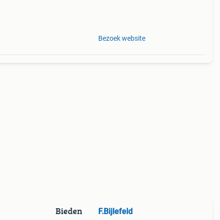
n we
Bezoek website
Bieden
F.Bijlefeld