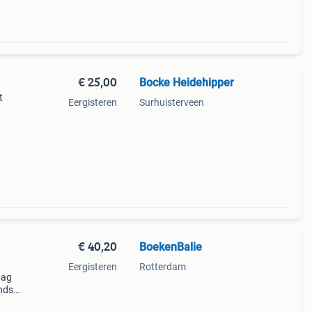
€ 25,00
Bocke Heidehipper
t
Eergisteren
Surhuisterveen
n
 voor
€ 40,20
BoekenBalie
Eergisteren
Rotterdam
aag
nds