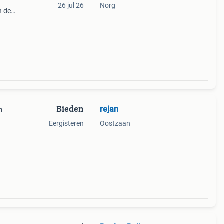
26 jul 26
Norg
n de
iet u
Bieden
rejan
n
Eergisteren
Oostzaan
 een