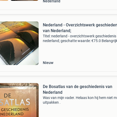
Nederland
Nederland - Overzichtswerk geschieden
van Nederland;
Titel: nederland - overzichtswerk geschiedenis
nederland; geschatte waarde: €75.0 Belangrijk
winnende biedingen zijn exclusief 9%
koperbescherming + €3 kavel beschrijving de
bosatlas va
Nieuw
De Bosatlas van de geschiedenis van
Nederland
Was van mijn vader. Helaas kon hij hem niet m
uitpakken .