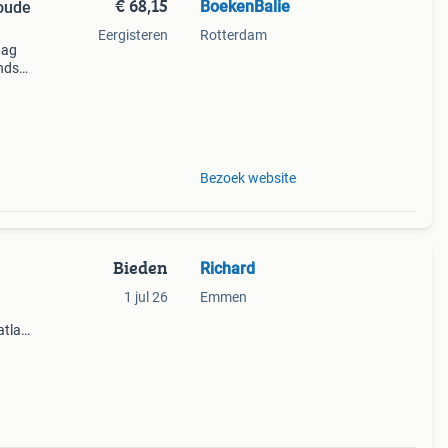
€ 68,15
BoekenBalie
 oude
Eergisteren
Rotterdam
aag
nds
n we
Bezoek website
Bieden
Richard
1 jul 26
Emmen
atlas
 zijn