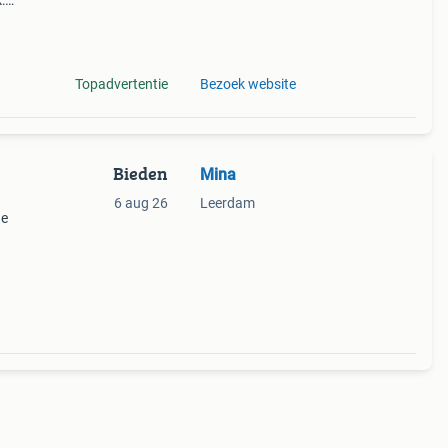
:
Topadvertentie
Bezoek website
Bieden
Mina
6 aug 26
Leerdam
de
las
, met