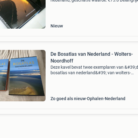
nederland; geschatte waarde: €75.0 Belangrijk
winnende biedingen zijn exclusief 9%
koperbescherming + €3 kavel beschrijving de
bosatlas va
Nieuw
De Bosatlas van Nederland - Wolters-
Noordhoff
Deze kavel bevat twee exemplaren van &#39;
bosatlas van nederland&#39; van wolters-
noordhoff atlasproducties. Een uitgebreide at
die nederland in kaarten en beelden weergeeft
onderwe
Zo goed als nieuw
Ophalen
Nederland