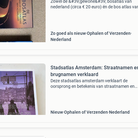
Zowel de &#39;gewone&#39; bosatlas van
nederland (circa € 20 euro) én de bos atlas va
geschiedenis van nederland (circa 150 euro),
samen voor 1 prijs. Zijn niet nieuw, maar ook n
Zo goed als nieuw
Ophalen of Verzenden
Nederland
Stadsatlas Amsterdam: Straatnamen e
brugnamen verklaard
Deze stadsatlas amsterdam verklaart de
oorsprong en betekenis van straatnamen en
brugnamen in amsterdam. Het boek is in
uitstekende staat, zo goed als nieuw, en biedt
gedetailleerd overzicht van d
Nieuw
Ophalen of Verzenden
Nederland