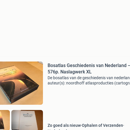
Bosatlas Geschiedenis van Nederland 
576p. Naslagwerk XL
De bosatlas van de geschiedenis van nederlan
auteur(s): noordhoff atlasproducties (cartogr
uitgever) 🏢 uitgever: noordhoff atlasproducti
groningen, 2011 📄 aantal pagina’s: 576 📝
samenvat
Zo goed als nieuw
Ophalen of Verzenden