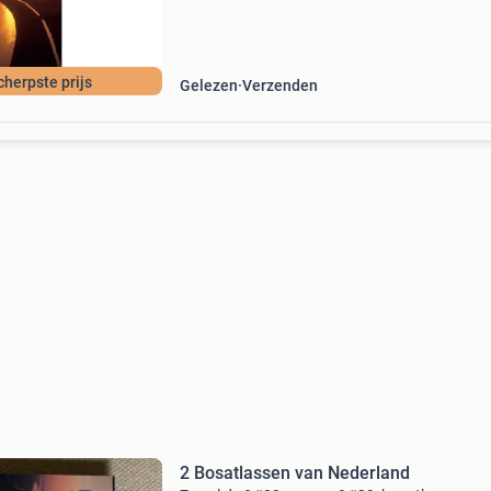
(excellent) en 30 dagen retour garantie make
dat iedere da
cherpste prijs
Gelezen
Verzenden
2 Bosatlassen van Nederland