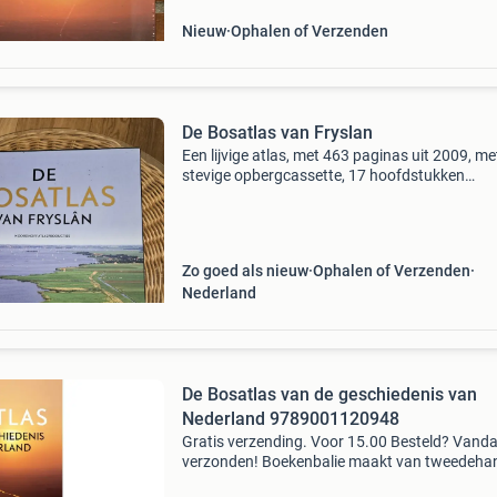
Nieuw
Ophalen of Verzenden
De Bosatlas van Fryslan
Een lijvige atlas, met 463 paginas uit 2009, me
stevige opbergcassette, 17 hoofdstukken
waaronder landschap, geschiedenis, dorpen e
steden, water, sport, recreatie. Verzendkosten
de koper,
Zo goed als nieuw
Ophalen of Verzenden
Nederland
De Bosatlas van de geschiedenis van
Nederland 9789001120948
Gratis verzending. Voor 15.00 Besteld? Vand
verzonden! Boekenbalie maakt van tweedeha
jouw eerste keuze. Met een trustscore van 4,8