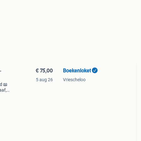
€ 75,00
Boekenloket
—
5 aug 26
Vriescheloo
d 📖
aaf,
es,