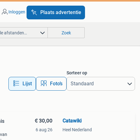
Inloggen
Plaats advertentie
lle afstanden…
Zoek
Sorteer op
Lijst
Foto’s
€ 30,00
Catawiki
is
6 aug 26
Heel Nederland
 van