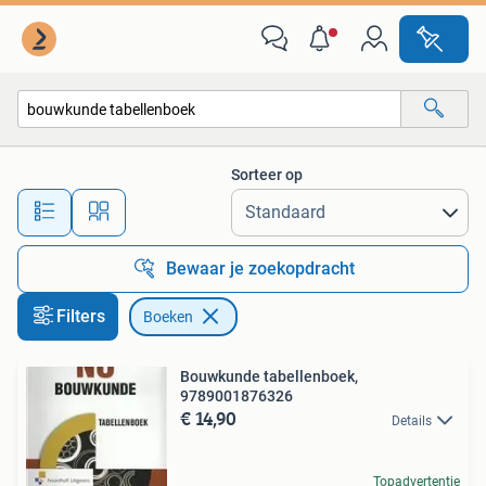
Boeken
Sorteer op
Alle afstanden…
Bewaar je zoekopdracht
Filters
Boeken
Bouwkunde tabellenboek,
9789001876326
€ 14,90
Details
Topadvertentie