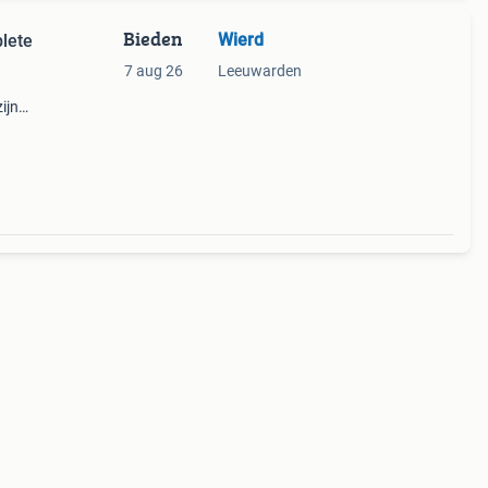
Bieden
Wierd
lete
7 aug 26
Leeuwarden
ijn
or