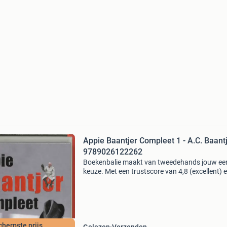
Appie Baantjer Compleet 1 - A.C. Baant
9789026122262
Boekenbalie maakt van tweedehands jouw ee
keuze. Met een trustscore van 4,8 (excellent) 
dagen retour garantie maken we dat iedere d
waar. Bestel direct op onze website! Titel: app
baantj
cherpste prijs