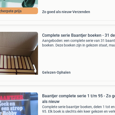
cherpste prijs
Zo goed als nieuw
Verzenden
Complete serie Baantjer boeken - 31 de
Aangeboden: een complete serie van 31 baant
boeken. Deze boeken zijn in gelezen staat, ma
nog in goede conditie en klaar voor een nieuw
lezer. Een must-have voor de liefhebber van
nederlandse mi
Gelezen
Ophalen
Baantjer complete serie 1 t/m 95 - Zo 
als nieuw
Complete serie baantjer boeken, delen 1 tot e
95. Elk boek is slechts één keer gelezen en ver