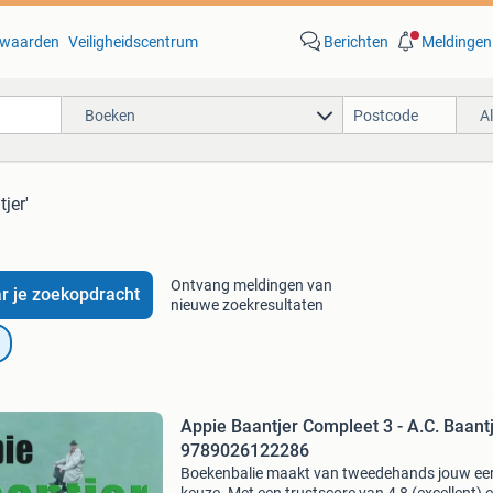
waarden
Veiligheidscentrum
Berichten
Meldingen
Boeken
A
jer'
Ontvang meldingen van
r je zoekopdracht
nieuwe zoekresultaten
Appie Baantjer Compleet 3 - A.C. Baant
9789026122286
Boekenbalie maakt van tweedehands jouw ee