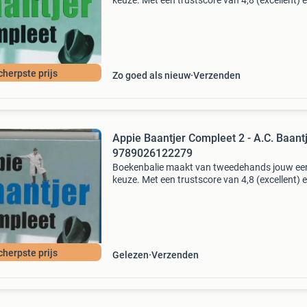
keuze. Met een trustscore van 4,8 (excellent) 
dagen retour garantie maken we dat iedere d
waar. Bestel direct op onze website! Titel: app
baantj
cherpste prijs
Zo goed als nieuw
Verzenden
Appie Baantjer Compleet 2 - A.C. Baant
9789026122279
Boekenbalie maakt van tweedehands jouw ee
keuze. Met een trustscore van 4,8 (excellent) 
dagen retour garantie maken we dat iedere d
waar. Bestel direct op onze website! Titel: app
baantj
cherpste prijs
Gelezen
Verzenden