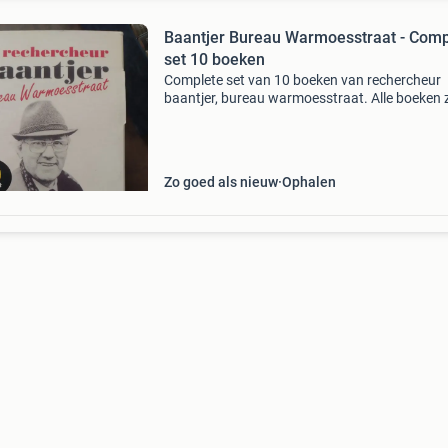
Baantjer Bureau Warmoesstraat - Comp
set 10 boeken
Complete set van 10 boeken van rechercheur
baantjer, bureau warmoesstraat. Alle boeken z
compleet en in goede staat. Een must-have vo
liefhebbers van nederlandse misdaadromans.
Zo goed als nieuw
Ophalen