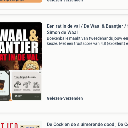
Gelezen
Verzenden
Een rat in de val / De Waal & Baantjer / 
Simon de Waal
Boekenbalie maakt van tweedehands jouw ee
keuze. Met een trustscore van 4,8 (excellent) 
dagen retour garantie maken we dat iedere d
waar. Bestel direct op onze website! Titel: een 
d
cherpste prijs
Gelezen
Verzenden
De Cock en de sluimerende dood ; De C