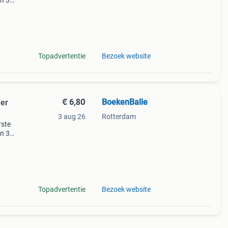
en 30
ag
ie
Topadvertentie
Bezoek website
€ 6,80
BoekenBalie
jer
3 aug 26
Rotterdam
rste
en 30
ag
ie
Topadvertentie
Bezoek website