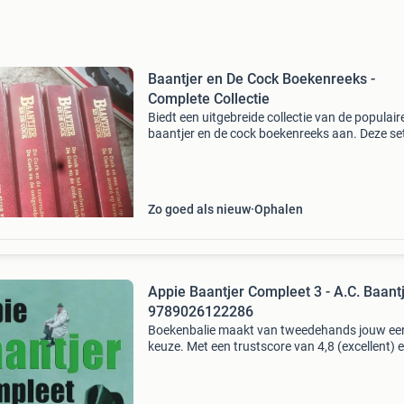
Baantjer en De Cock Boekenreeks -
Complete Collectie
Biedt een uitgebreide collectie van de populair
baantjer en de cock boekenreeks aan. Deze se
bevat een groot aantal titels, perfect voor
liefhebbers van nederlandse detectiveverhalen
boeken zij
Zo goed als nieuw
Ophalen
Appie Baantjer Compleet 3 - A.C. Baant
9789026122286
Boekenbalie maakt van tweedehands jouw ee
keuze. Met een trustscore van 4,8 (excellent) 
dagen retour garantie maken we dat iedere d
waar. Bestel direct op onze website! Titel: app
baantj