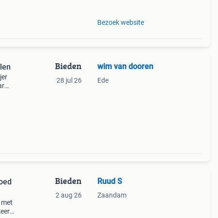
Bezoek website
Bieden
wim van dooren
len
jer
28 jul 26
Ede
ar
e
Bieden
Ruud S
goed
2 aug 26
Zaandam
n met
keert