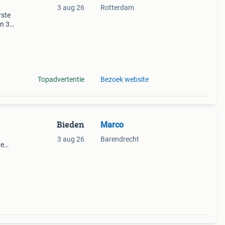
3 aug 26
Rotterdam
rste
en 30
ag
cock
Topadvertentie
Bezoek website
Bieden
Marco
3 aug 26
Barendrecht
te
k en