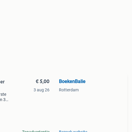
€ 5,00
BoekenBalie
jer
3 aug 26
Rotterdam
rste
en 30
ag
ie