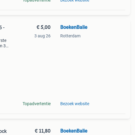
Topadvertentie
Bezoek website
€ 5,00
BoekenBalie
5 -
3 aug 26
Rotterdam
rste
en 30
ag
rat in
Topadvertentie
Bezoek website
€ 11,80
BoekenBalie
ock