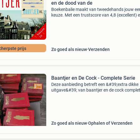
en de dood van de
Boekenbalie maakt van tweedehands jouw ee
keuze. Met een trustscore van 4,8 (excellent) 
dagen retour garantie maken we dat iedere d
waar. Bestel direct op onze website! Titel: de 
en d
cherpste prijs
Zo goed als nieuw
Verzenden
Baantjer en De Cock - Complete Serie
Deze aanbieding betreft een &#39;extra dikke
uitgave&#39; van baantjer en de cock comple
serie plus spel,zo goed als nieuw, en biedt uren
leesplezier met de bekende rechercheur de coc
zi
Zo goed als nieuw
Ophalen of Verzenden