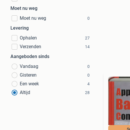
Moet nu weg
Moet nu weg
0
Levering
Ophalen
27
Verzenden
14
Aangeboden sinds
Vandaag
0
Gisteren
0
Een week
4
Altijd
28
S