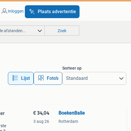
Inloggen
Plaats advertentie
lle afstanden…
Zoek
Sorteer op
Lijst
Foto’s
€ 34,04
BoekenBalie
jer
3 aug 26
Rotterdam
rste