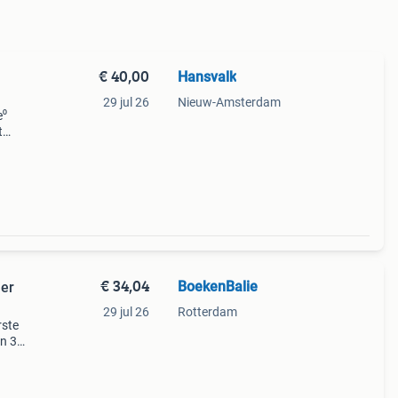
€ 40,00
Hansvalk
29 jul 26
Nieuw-Amsterdam
e⁰
t
. De
€ 34,04
BoekenBalie
jer
29 jul 26
Rotterdam
rste
en 30
ag
ie