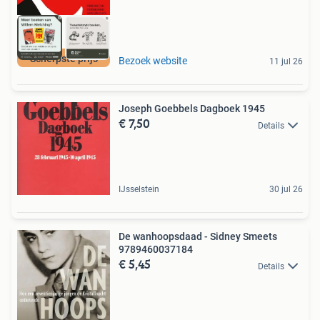
Scherpste prijs
Bezoek website
11 jul 26
Joseph Goebbels Dagboek 1945
€ 7,50
Details
IJsselstein
30 jul 26
De wanhoopsdaad - Sidney Smeets
9789460037184
€ 5,45
Details