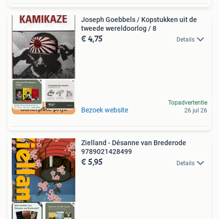
Joseph Goebbels / Kopstukken uit de
tweede wereldoorlog / 8
€ 4,75
Details
Topadvertentie
Scherpste prijs
Bezoek website
26 jul 26
Zielland - Désanne van Brederode
9789021428499
€ 5,95
Details