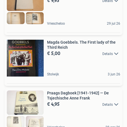
€ 9,95
Details
Vriescheloo
29 jul 26
Magda Goebbels. The First lady of the
Third Reich
€ 5,00
Details
Stolwijk
3 jun 26
Praags Dagboek [1941-1942] — De
Tsjechische Anne Frank
€ 4,95
Details