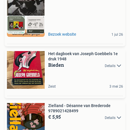
Scherpste prijs
Bezoek website
1 jul 26
Het dagboek van Joseph Goebbels 1e
druk 1948
Bieden
Details
Zeist
3 mei 26
Zielland - Désanne van Brederode
9789021428499
€ 5,95
Details