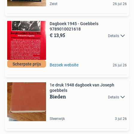
Zeist
26 jul 26
Dagboek 1945 - Goebbels
9789010021618
€ 13,95
Details
Scherpste prijs
Bezoek website
26 jul 26
1e druk 1948 dagboek van Joseph
goebbels
Bieden
Details
Steenwijk
3 jul 26