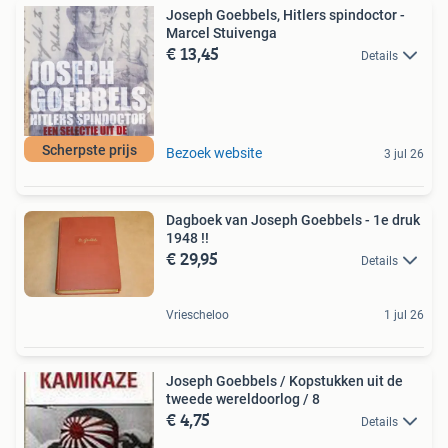
Joseph Goebbels, Hitlers spindoctor -
Marcel Stuivenga
€ 13,45
Details
Scherpste prijs
Bezoek website
3 jul 26
Dagboek van Joseph Goebbels - 1e druk
1948 !!
€ 29,95
Details
Vriescheloo
1 jul 26
Joseph Goebbels / Kopstukken uit de
tweede wereldoorlog / 8
€ 4,75
Details