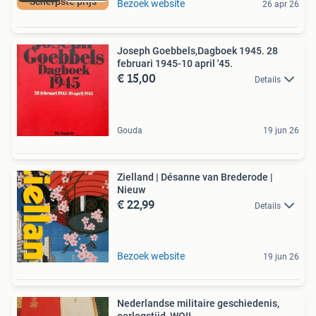
Scherpste prijs
Bezoek website
26 apr 26
Joseph Goebbels,Dagboek 1945. 28
februari 1945-10 april '45.
€ 15,00
Details
Gouda
19 jun 26
Zielland | Désanne van Brederode |
Nieuw
€ 22,99
Details
Bezoek website
19 jun 26
Nederlandse militaire geschiedenis,
oorlogstijd, WOII