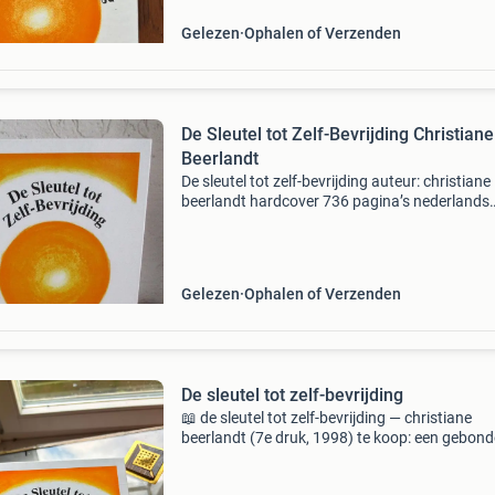
Gelezen
Ophalen of Verzenden
De Sleutel tot Zelf-Bevrijding Christiane
Beerlandt
De sleutel tot zelf-bevrijding auteur: christiane
beerlandt hardcover 736 pagina’s nederlands
9789075849080 conditie: in goede staat allee
blok gedeelte heeft gebruikerssporen, niet
ingeschreven ook
Gelezen
Ophalen of Verzenden
De sleutel tot zelf-bevrijding
📖 de sleutel tot zelf-bevrijding — christiane
beerlandt (7e druk, 1998) te koop: een gebon
exemplaar van dit bekende nederlandstalige 
over psychosomatiek, zelfgenezing en persoon