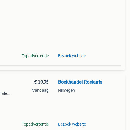
nda
Topadvertentie
Bezoek website
€ 19,95
Boekhandel Roelants
Vandaag
Nijmegen
halen
g
14.00
Topadvertentie
Bezoek website