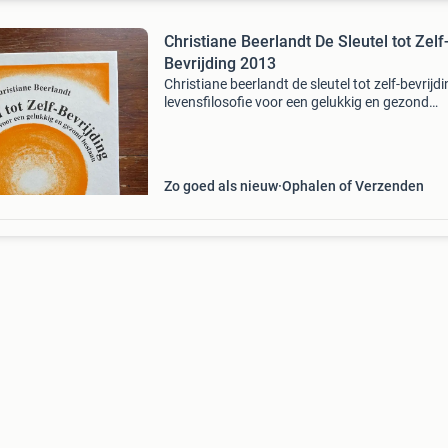
Christiane Beerlandt De Sleutel tot Zelf
Bevrijding 2013
Christiane beerlandt de sleutel tot zelf-bevrijd
levensfilosofie voor een gelukkig en gezond
bestaan encyclopedie van de psychosomatiek
psychologische kwernoorsprong en kernoplos
van 1300 ziekt
Zo goed als nieuw
Ophalen of Verzenden