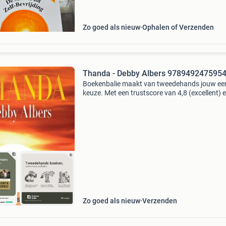
bevrijd
Zo goed als nieuw
Ophalen of Verzenden
Thanda - Debby Albers 978949247595
Boekenbalie maakt van tweedehands jouw ee
keuze. Met een trustscore van 4,8 (excellent) 
dagen retour garantie maken we dat iedere d
waar. Bestel direct op onze website! Titel: tha
auteu
cherpste prijs
Zo goed als nieuw
Verzenden