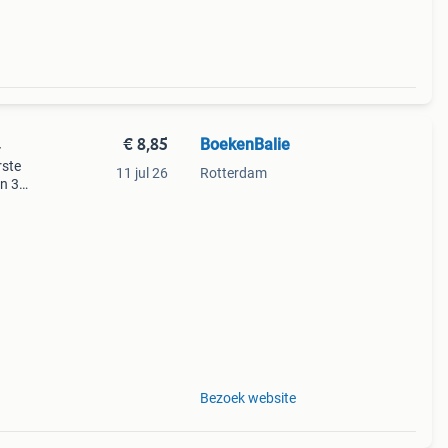
€ 8,85
BoekenBalie
4
rste
11 jul 26
Rotterdam
en 30
ag
nda
Bezoek website