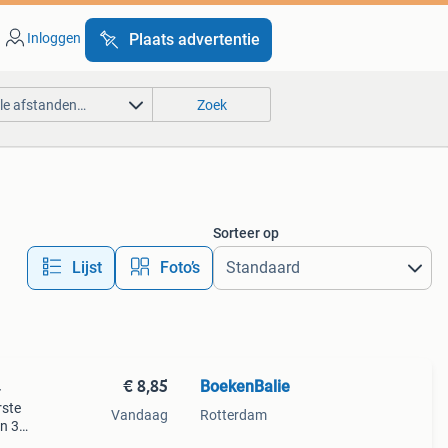
Inloggen
Plaats advertentie
lle afstanden…
Zoek
Sorteer op
Lijst
Foto’s
€ 8,85
BoekenBalie
4
rste
Vandaag
Rotterdam
en 30
ag