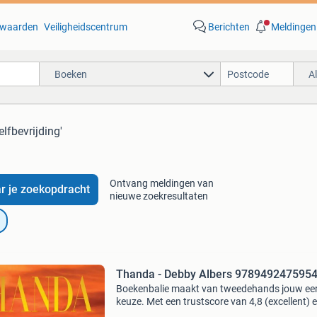
waarden
Veiligheidscentrum
Berichten
Meldingen
Boeken
A
elfbevrijding'
Ontvang meldingen van
r je zoekopdracht
nieuwe zoekresultaten
Thanda - Debby Albers 978949247595
Boekenbalie maakt van tweedehands jouw ee
keuze. Met een trustscore van 4,8 (excellent) 
dagen retour garantie maken we dat iedere d