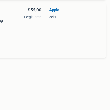
€ 55,00
Appie
-
Eergisteren
Zeist
ing
sing