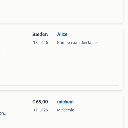
Bieden
Alice
18 jul 26
Krimpen aan den IJssel
n
€ 65,00
micheal
11 jul 26
Melderslo
den
werk
lijke