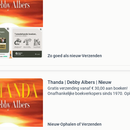
waar. Bestel direct op onze website! Titel: tha
auteu
cherpste prijs
Zo goed als nieuw
Verzenden
Thanda | Debby Albers | Nieuw
Gratis verzending vanaf € 30,00 aan boeken!
Onafhankelijke boekverkopers sinds 1970. Op
in onze boekhandel in nijmegen of dezelfde da
verstuurd bij bestellingen van ma t/m vr voor 
Uur
Nieuw
Ophalen of Verzenden