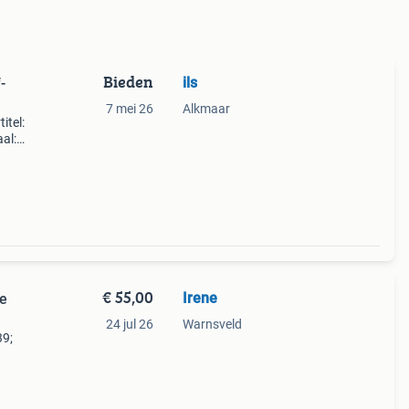
Bieden
ils
-
7 mei 26
Alkmaar
itel:
al:
88
ties,
€ 55,00
Irene
ne
24 jul 26
Warnsveld
39;
0
ie