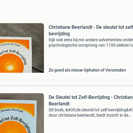
Christiane Beerlandt - De sleutel tot zelf
bevrijding
Kijk ook eens bij mn andere advertenties ondert
psychologische oorsprong van 1100 ziekten ta
nederlands; vlaams aantal pagina&#39;s: 10
sleutel tot fundamentele genezingpsyche, emo
Zo goed als nieuw
Ophalen of Verzenden
De Sleutel tot Zelf-Bevrijding - Christia
Beerlandt
Dit boek, &#39;de sleutel tot zelf-bevrijding&#
door christiane beerlandt, biedt inzicht in de
psychologische oorsprong van meer dan 110
ziekten. Het is een uitgebreid werk dat de relat