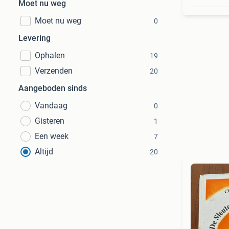
Moet nu weg
Moet nu weg
0
Levering
Ophalen
19
Verzenden
20
Aangeboden sinds
Vandaag
0
Gisteren
1
Een week
7
Altijd
20