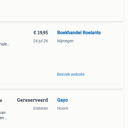
€ 19,95
Boekhandel Roelants
24 jul 26
Nijmegen
halen
g
14.00
Bezoek website
Gereserveerd
Gayo
ne
Gisteren
Hoorn
 van
een