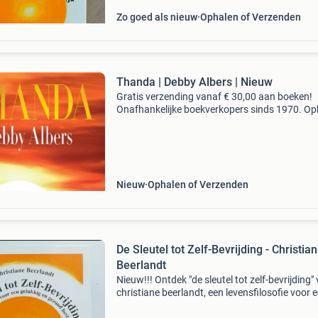
Zo goed als nieuw
Ophalen of Verzenden
Thanda | Debby Albers | Nieuw
Gratis verzending vanaf € 30,00 aan boeken!
Onafhankelijke boekverkopers sinds 1970. Op
in onze boekhandel in nijmegen of dezelfde da
verstuurd bij bestellingen van ma t/m vr voor 
Uur
Nieuw
Ophalen of Verzenden
De Sleutel tot Zelf-Bevrijding - Christia
Beerlandt
Nieuw!!! Ontdek "de sleutel tot zelf-bevrijding"
christiane beerlandt, een levensfilosofie voor 
gelukkig en gezond bestaan. Dit boek is een