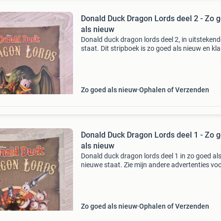
Donald Duck Dragon Lords deel 2 - Zo 
als nieuw
Donald duck dragon lords deel 2, in uitstekend
staat. Dit stripboek is zo goed als nieuw en kl
voor een nieuwe lezer. Ga mee op avontuur vo
draken! Zie mijn andere advertenties voor mee
stripboe
Zo goed als nieuw
Ophalen of Verzenden
Donald Duck Dragon Lords deel 1 - Zo 
als nieuw
Donald duck dragon lords deel 1 in zo goed al
nieuwe staat. Zie mijn andere advertenties vo
meer stripboeken en combineer verzending.
Zo goed als nieuw
Ophalen of Verzenden