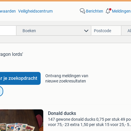
waarden
Veiligheidscentrum
Berichten
Meldingen
Boeken
A
ragon lords'
Ontvang meldingen van
r je zoekopdracht
nieuwe zoekresultaten
Donald ducks
147 gewone donald ducks 0,75 per stuk 49 po
voor 75,- 23 extra 1,50 per stuk 15 voor 25,- 5
vakantie/reisboeken 10,- 2 dragon lords 15,- 6