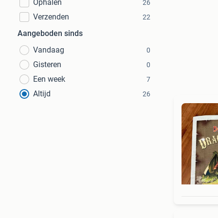
Ophalen
26
Verzenden
22
Aangeboden sinds
Vandaag
0
Gisteren
0
Een week
7
Altijd
26