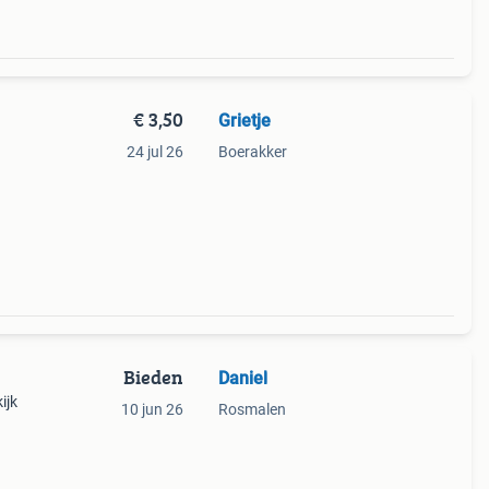
€ 3,50
Grietje
24 jul 26
Boerakker
Bieden
Daniel
ijk
10 jun 26
Rosmalen