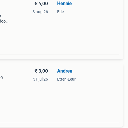
€ 4,00
Hennie
3 aug 26
Ede
k
 door
 vol
€ 3,00
Andrea
on
31 jul 26
Etten-Leur