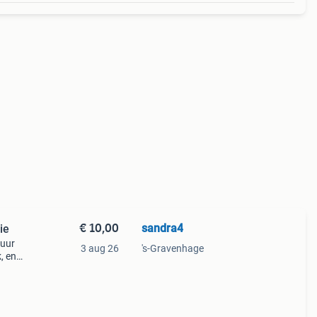
€ 10,00
sandra4
ie
tuur
3 aug 26
's-Gravenhage
, en
 een
ensen