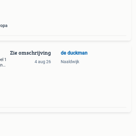
op
ropa
Zie omschrijving
de duckman
el 1
4 aug 26
Naaldwijk
jn