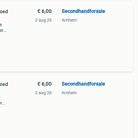
€ 6,00
Secondhandforsale
goed
2 aug 26
Arnhem
e
aar
l
r
€ 6,00
Secondhandforsale
goed
2 aug 26
Arnhem
s
or