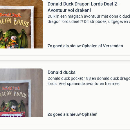
Donald Duck Dragon Lords Deel 2 -
Avontuur vol draken!
Duik in een magisch avontuur met donald duc
dragon lords deel 2! Dit stripboek, uitgegeven
sanoma in 2017, neemt je mee naar een wereld
draken en spannende uitdagingen. Donald,
dagobert, kwi
Zo goed als nieuw
Ophalen of Verzenden
Donald ducks
Donald duck pocket 188 en donald duck drag
lords. Veel spanende avonturen hiermee.
Zo goed als nieuw
Ophalen