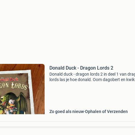
Donald Duck - Dragon Lords 2
Donald duck - dragon lords 2 in deel 1 van dr
lords las je hoe donald. Oom dagobert en kwik
Kwek en kwak door een magische doorgang in
andere dimensie terechtkwamen. In een werel
waar morgs.
Zo goed als nieuw
Ophalen of Verzenden