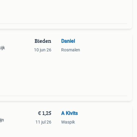
Bieden
Daniel
ijk
10 jun 26
Rosmalen
€ 1,25
A Kivits
ijn
11 jul 26
Waspik