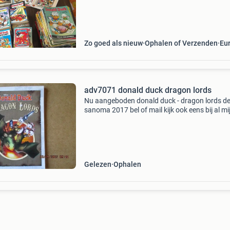
donald duck verhalen 22,50 liefst alles in 1 ko
voor 2
Zo goed als nieuw
Ophalen of Verzenden
Eu
adv7071 donald duck dragon lords
Nu aangeboden donald duck - dragon lords de
sanoma 2017 bel of mail kijk ook eens bij al mi
advertenties
Gelezen
Ophalen