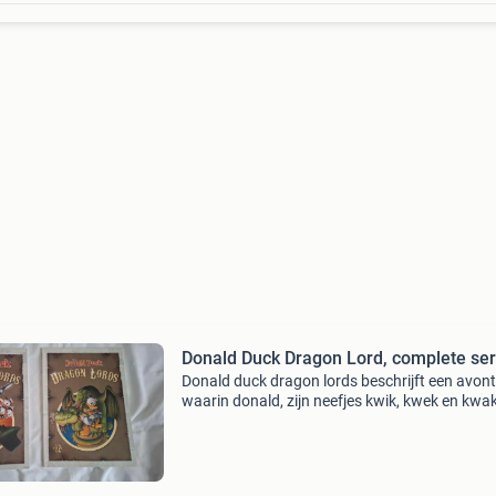
Donald Duck Dragon Lord, complete ser
Donald duck dragon lords beschrijft een avon
waarin donald, zijn neefjes kwik, kwek en kwak
oom dagobert door een magische doorgang in
andere dimensie belanden. Hier worden de m
onder