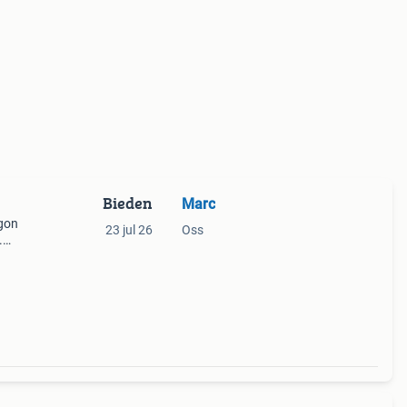
Bieden
Marc
agon
23 jul 26
Oss
.
 een
d