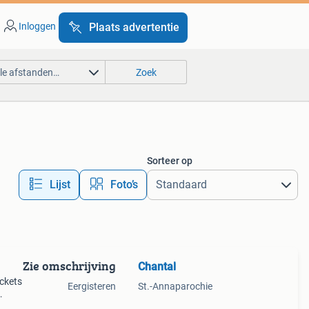
Inloggen
Plaats advertentie
lle afstanden…
Zoek
Sorteer op
Lijst
Foto’s
Zie omschrijving
Chantal
ckets
Eergisteren
St.-Annaparochie