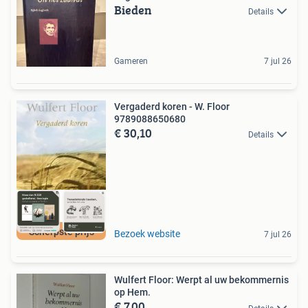
Bieden
Details
Gameren
7 jul 26
Vergaderd koren - W. Floor
9789088650680
€ 30,10
Details
Scherpste prijs
Bezoek website
7 jul 26
Wulfert Floor: Werpt al uw bekommernis
op Hem.
€ 7,00