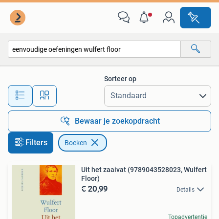
Boeken
Sorteer op
Alle afstanden…
Bewaar je zoekopdracht
Filters
Boeken
Uit het zaaivat (9789043528023, Wulfert
Floor)
€ 20,99
Details
Topadvertentie