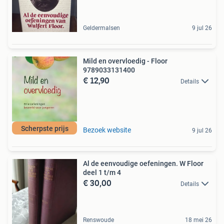
Geldermalsen
9 jul 26
Mild en overvloedig - Floor
9789033131400
€ 12,90
Details
Scherpste prijs
Bezoek website
9 jul 26
Al de eenvoudige oefeningen. W Floor
deel 1 t/m 4
€ 30,00
Details
Renswoude
18 mei 26