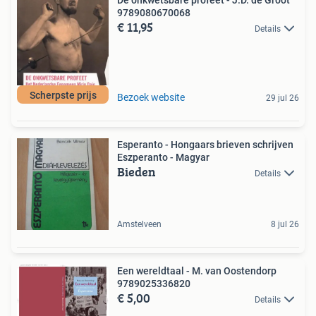
De onkwetsbare profeet - J.D. de Groot
9789080670068
€ 11,95
Details
Scherpste prijs
Bezoek website
29 jul 26
Esperanto - Hongaars brieven schrijven
Eszperanto - Magyar
Bieden
Details
Amstelveen
8 jul 26
Een wereldtaal - M. van Oostendorp
9789025336820
€ 5,00
Details