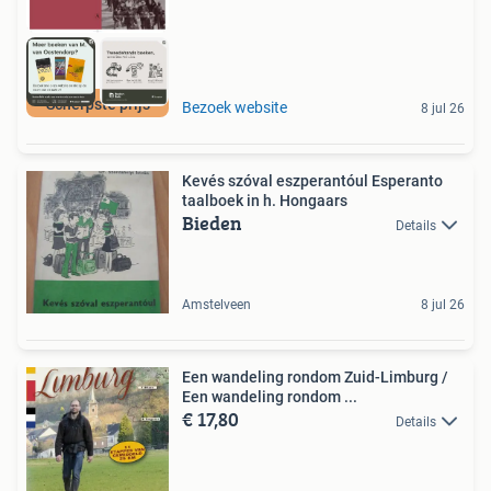
Scherpste prijs
Bezoek website
8 jul 26
Kevés szóval eszperantóul Esperanto
taalboek in h. Hongaars
Bieden
Details
Amstelveen
8 jul 26
Een wandeling rondom Zuid-Limburg /
Een wandeling rondom ...
€ 17,80
Details