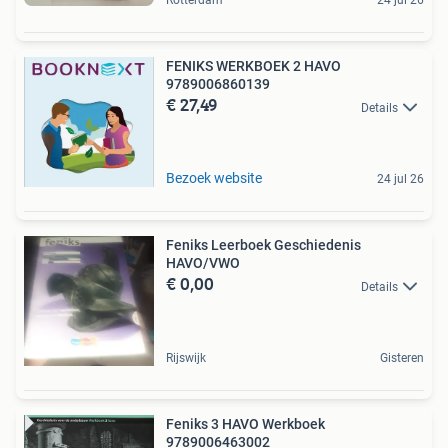
Rotterdam
24 jul 26
FENIKS WERKBOEK 2 HAVO
9789006860139
€ 27,49
Details
Bezoek website
24 jul 26
Feniks Leerboek Geschiedenis
HAVO/VWO
€ 0,00
Details
Rijswijk
Gisteren
Feniks 3 HAVO Werkboek
9789006463002