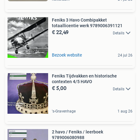
Feniks 3 Havo Combipakket
totaallicentie werk 9789006391121
€ 22,49
Details
Bezoek website
24 jul 26
Feniks Tijdvakken en historische
contexten 4/5 HAVO
€ 5,00
Details
's-Gravenhage
1 aug 26
2 havo / Feniks / leerboek
9789006080988