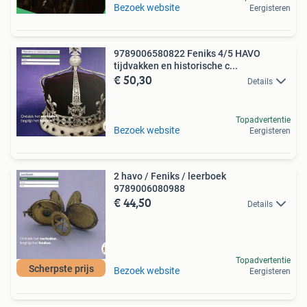
Bezoek website
Eergisteren
9789006580822 Feniks 4/5 HAVO
tijdvakken en historische c...
€ 50,30
Details
Topadvertentie
Bezoek website
Eergisteren
2 havo / Feniks / leerboek
9789006080988
€ 44,50
Details
Topadvertentie
Scherpste prijs
Bezoek website
Eergisteren