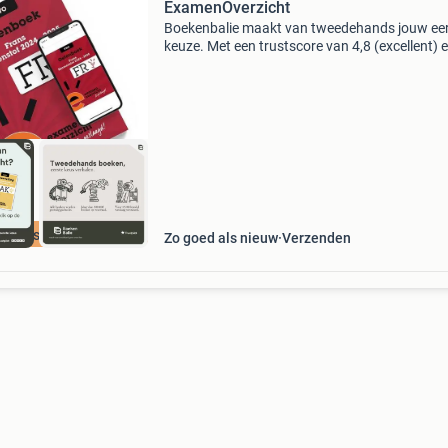
ExamenOverzicht
Boekenbalie maakt van tweedehands jouw ee
keuze. Met een trustscore van 4,8 (excellent) 
dagen retour garantie maken we dat iedere d
waar. Bestel direct op onze website! Titel:
examenoverzi
cherpste prijs
Zo goed als nieuw
Verzenden