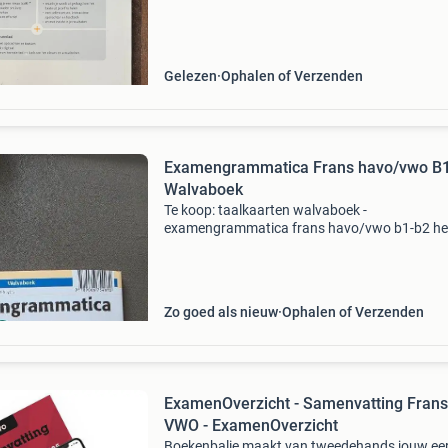
paar plekken in geschreven of gemarkeerd. Id
voor het oefenen van de franse taalvaardighei
Gelezen
Ophalen of Verzenden
Examengrammatica Frans havo/vwo B
Walvaboek
Te koop: taalkaarten walvaboek -
examengrammatica frans havo/vwo b1-b2 he
handig overzicht voor grammatica frans. De k
is nog als nieuw.
Zo goed als nieuw
Ophalen of Verzenden
ExamenOverzicht - Samenvatting Frans
VWO - ExamenOverzicht
Boekenbalie maakt van tweedehands jouw ee