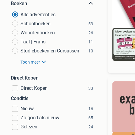
Boeken
Alle advertenties
Schoolboeken
53
Woordenboeken
26
Taal | Frans
11
Studieboeken en Cursussen
10
S
Toon meer
Direct Kopen
Direct Kopen
33
Conditie
Nieuw
16
Zo goed als nieuw
65
Gelezen
24