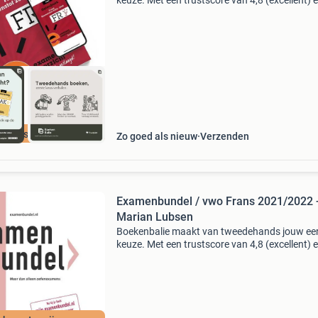
keuze. Met een trustscore van 4,8 (excellent) 
dagen retour garantie maken we dat iedere d
waar. Bestel direct op onze website! Titel:
examenoverzi
cherpste prijs
Zo goed als nieuw
Verzenden
Examenbundel / vwo Frans 2021/2022 
Marian Lubsen
Boekenbalie maakt van tweedehands jouw ee
keuze. Met een trustscore van 4,8 (excellent) 
dagen retour garantie maken we dat iedere d
waar. Bestel direct op onze website! Titel:
examenbundel