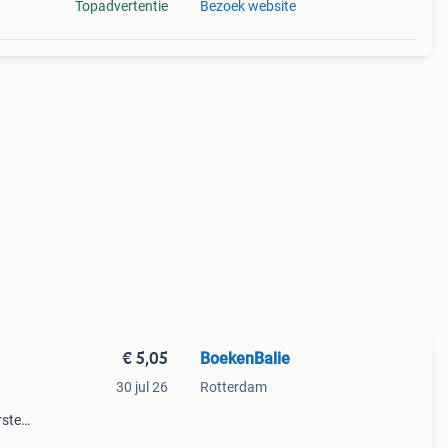
Topadvertentie
Bezoek website
€ 5,05
BoekenBalie
30 jul 26
Rotterdam
rste
en 30