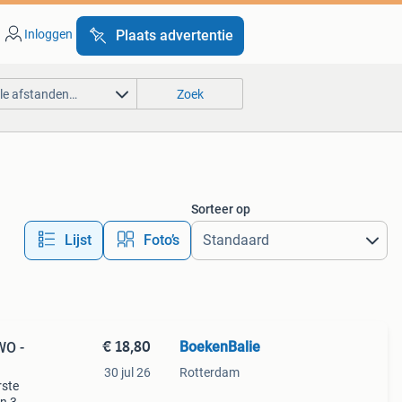
Inloggen
Plaats advertentie
lle afstanden…
Zoek
Sorteer op
Lijst
Foto’s
€ 18,80
BoekenBalie
WO -
30 jul 26
Rotterdam
rste