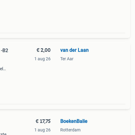
eaal
d.
€ 2,00
van der Laan
1-B2
1 aug 26
Ter Aar
el
aart
€ 17,75
BoekenBalie
1 aug 26
Rotterdam
rste