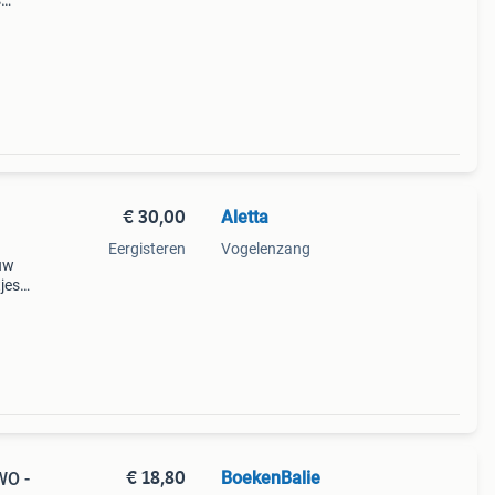
s
or
€ 30,00
Aletta
Eergisteren
Vogelenzang
euw
jes
n was
€ 18,80
BoekenBalie
WO -