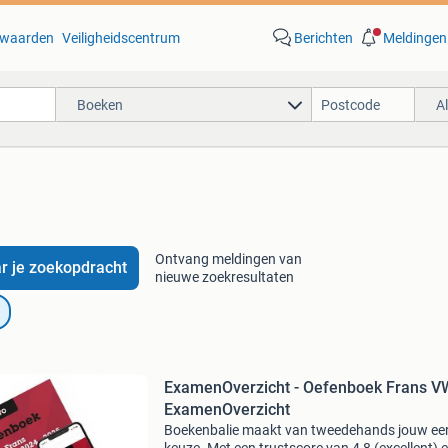
waarden
Veiligheidscentrum
Berichten
Meldingen
Boeken
A
Ontvang meldingen van
r je zoekopdracht
nieuwe zoekresultaten
ExamenOverzicht - Oefenboek Frans V
ExamenOverzicht
Boekenbalie maakt van tweedehands jouw ee