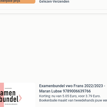
cherpste prijs
Gelezen
Verzenden
Examenbundel vwo Frans 2022/2023 -
Maran Lubse 9789006639766
Korting: nu van 5.05 Euro, voor 3.79 Euro.
Boekenbalie maakt van tweedehands jouw ee
keuze. Met een trustscore van 4,8 (excellent) 