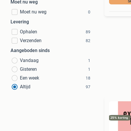
S
Moet nu weg
Moet nu weg
0
Levering
Ophalen
89
Verzenden
82
Aangeboden sinds
Vandaag
1
Gisteren
1
Een week
18
Altijd
97