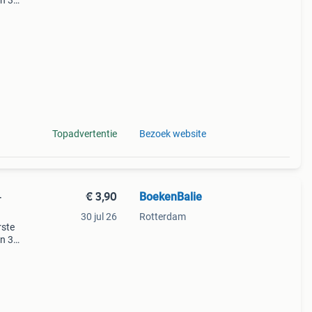
en 30
ag
Topadvertentie
Bezoek website
€ 3,90
BoekenBalie
-
30 jul 26
Rotterdam
rste
en 30
ag