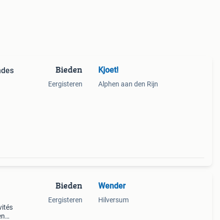
Bieden
Kjoet!
ndes
Eergisteren
Alphen aan den Rijn
Bieden
Wender
Eergisteren
Hilversum
vités
en