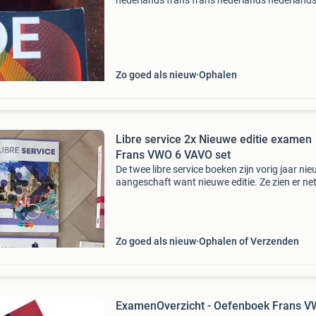
nederlands frans frans nederlands nederland
duits duits nederlands daarnaast 2 boeken vo
camebridge engels vwo. 1 Werkboek en 1
studieboek
Zo goed als nieuw
Ophalen
Libre service 2x Nieuwe editie examen
Frans VWO 6 VAVO set
De twee libre service boeken zijn vorig jaar ni
aangeschaft want nieuwe editie. Ze zien er net
uit en alleen in les 1 zijn er een paar woordjes
ingevuld. Nieuw waarde van deze twee boeke
59
Zo goed als nieuw
Ophalen of Verzenden
ExamenOverzicht - Oefenboek Frans V