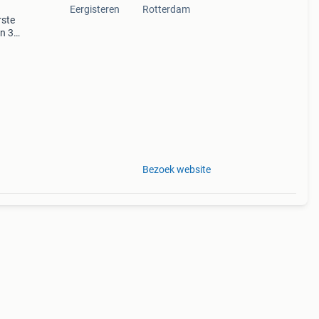
Eergisteren
Rotterdam
rste
en 30
ag
Bezoek website