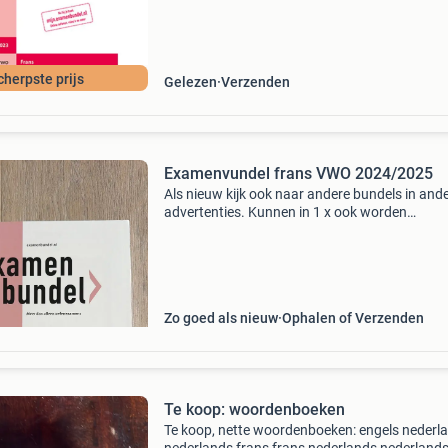
dagen retour garantie maken we dat iedere d
waar. Bestel
cherpste prijs
Gelezen
Verzenden
Examenvundel frans VWO 2024/2025
Als nieuw kijk ook naar andere bundels in and
advertenties. Kunnen in 1 x ook worden
opgestuurd, dus mail me als je meerdere wilt.
Zo goed als nieuw
Ophalen of Verzenden
Te koop: woordenboeken
Te koop, nette woordenboeken: engels nederl