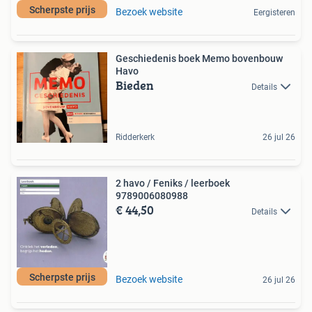
Scherpste prijs
Bezoek website
Eergisteren
Geschiedenis boek Memo bovenbouw
Havo
Bieden
Details
Ridderkerk
26 jul 26
2 havo / Feniks / leerboek
9789006080988
€ 44,50
Details
Scherpste prijs
Bezoek website
26 jul 26