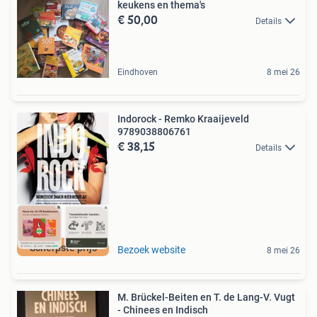
keukens en thema's
€ 50,00
Details
Eindhoven
8 mei 26
Indorock - Remko Kraaijeveld
9789038806761
€ 38,15
Details
Scherpste prijs
Bezoek website
8 mei 26
M. Brückel-Beiten en T. de Lang-V. Vugt
- Chinees en Indisch