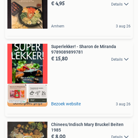
€ 4,95
Details
Arnhem
3 aug 26
Superlekker! - Sharon de Miranda
9789089899781
€ 15,80
Details
Scherpste prijs
Bezoek website
3 aug 26
Chinees/Indisch Mary Bruckel Beiten
1985
€ 8,00
Details