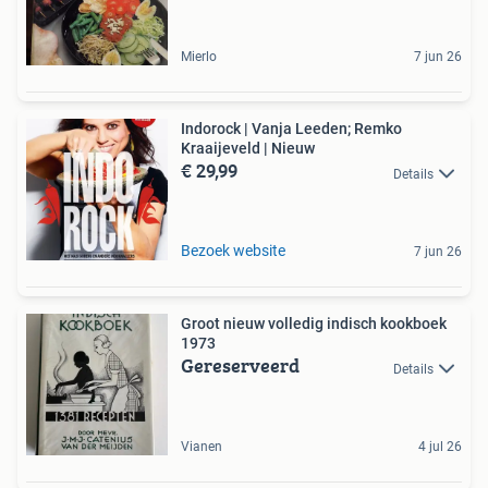
Mierlo
7 jun 26
Indorock | Vanja Leeden; Remko
Kraaijeveld | Nieuw
€ 29,99
Details
Bezoek website
7 jun 26
Groot nieuw volledig indisch kookboek
1973
Gereserveerd
Details
Vianen
4 jul 26