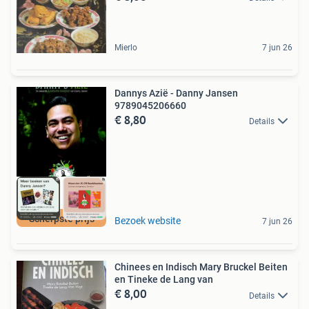
Mierlo
7 jun 26
Dannys Azië - Danny Jansen
9789045206660
€ 8,80
Details
Scherpste prijs
Bezoek website
7 jun 26
Chinees en Indisch Mary Bruckel Beiten
en Tineke de Lang van
€ 8,00
Details