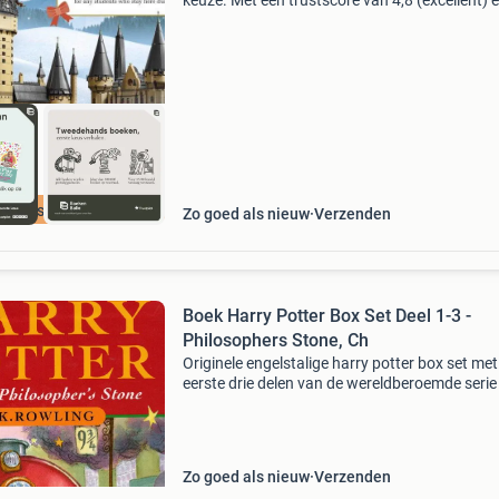
keuze. Met een trustscore van 4,8 (excellent) 
dagen retour garantie maken we dat iedere d
waar. Bestel direct op onze website! Titel: lego
harry p
cherpste prijs
Zo goed als nieuw
Verzenden
Boek Harry Potter Box Set Deel 1-3 -
Philosophers Stone, Ch
Originele engelstalige harry potter box set met
eerste drie delen van de wereldberoemde serie
j.k. Rowling, uitgegeven door bloomsbury. De 
bevat de eerste drie avonturen: - harry potter 
Zo goed als nieuw
Verzenden