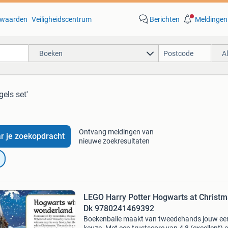
waarden
Veiligheidscentrum
Berichten
Meldingen
Boeken
A
gels set'
Ontvang meldingen van
r je zoekopdracht
nieuwe zoekresultaten
LEGO Harry Potter Hogwarts at Christm
Dk 9780241469392
Boekenbalie maakt van tweedehands jouw ee