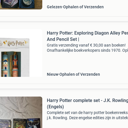
Gelezen
Ophalen of Verzenden
Harry Potter: Exploring Diagon Alley Pe
And Pencil Set |
Gratis verzending vanaf € 30,00 aan boeken!
Onafhankelijke boekverkopers sinds 1970. Op
in onze boekhandel in nijmegen of dezelfde da
verstuurd bij bestellingen van ma t/m vr voor 
Uur
Nieuw
Ophalen of Verzenden
Harry Potter complete set - J.K. Rowlin
(Engels)
Complete set van de harry potter boekenreeks
j.k. Rowling. Deze engelse edities zijn in uitst
staat en perfect voor fans van de tovenaarswe