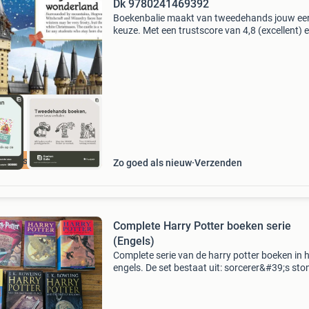
Dk 9780241469392
Boekenbalie maakt van tweedehands jouw ee
keuze. Met een trustscore van 4,8 (excellent) 
dagen retour garantie maken we dat iedere d
waar. Bestel direct op onze website! Titel: lego
harry p
cherpste prijs
Zo goed als nieuw
Verzenden
Complete Harry Potter boeken serie
(Engels)
Complete serie van de harry potter boeken in 
engels. De set bestaat uit: sorcerer&#39;s sto
(amerikaanse versie, paperback), chambers o
secrets (amerikaanse versie, paperback), pris
of