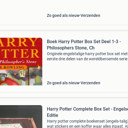
waar. Bestel direct op onze website! Titel: engl
cast
Zo goed als nieuw
Verzenden
Boek Harry Potter Box Set Deel 1-3 -
Philosophers Stone, Ch
Originele engelstalige harry potter box set met
eerste drie delen van de wereldberoemde serie
j.k. Rowling, uitgegeven door bloomsbury. De 
bevat de eerste drie avonturen: - harry potter 
Zo goed als nieuw
Verzenden
Harry Potter Complete Box Set - Engels
Editie
Harry potter complete boekenset (engels-talig
wat stickers en een koffer waar alles inpast. A