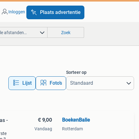
Inloggen
Plaats advertentie
lle afstanden…
Zoek
Sorteer op
Lijst
Foto’s
€ 9,00
BoekenBalie
as -
Vandaag
Rotterdam
rste