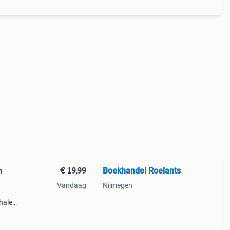
€ 19,99
Boekhandel Roelants
n
Vandaag
Nijmegen
halen
g
14.00