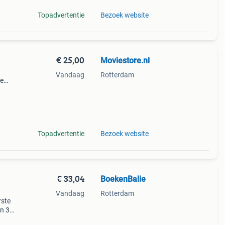
Topadvertentie
Bezoek website
€ 25,00
Moviestore.nl
Vandaag
Rotterdam
ie
dise ,
en f
Topadvertentie
Bezoek website
€ 33,04
BoekenBalie
Vandaag
Rotterdam
rste
en 30
ag