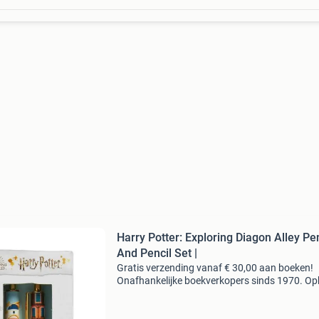
Harry Potter: Exploring Diagon Alley Pe
And Pencil Set |
Gratis verzending vanaf € 30,00 aan boeken!
Onafhankelijke boekverkopers sinds 1970. Op
in onze boekhandel in nijmegen of dezelfde da
verstuurd bij bestellingen van ma t/m vr voor 