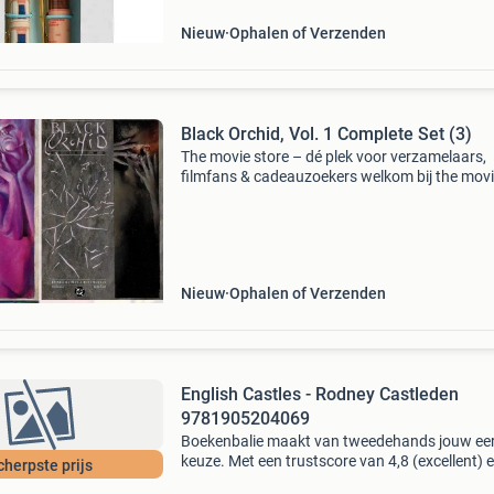
Uur
Nieuw
Ophalen of Verzenden
Black Orchid, Vol. 1 Complete Set (3)
The movie store – dé plek voor verzamelaars,
filmfans & cadeauzoekers welkom bij the mov
store , sinds 2002 hét adres voor film merchan
collectibles en action figures ! Wat begon als e
Nieuw
Ophalen of Verzenden
English Castles - Rodney Castleden
9781905204069
Boekenbalie maakt van tweedehands jouw ee
keuze. Met een trustscore van 4,8 (excellent) 
cherpste prijs
dagen retour garantie maken we dat iedere d