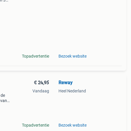
en 30
ag
Topadvertentie
Bezoek website
€ 24,95
Reway
Vandaag
Heel Nederland
 de
 van
set
and
Topadvertentie
Bezoek website