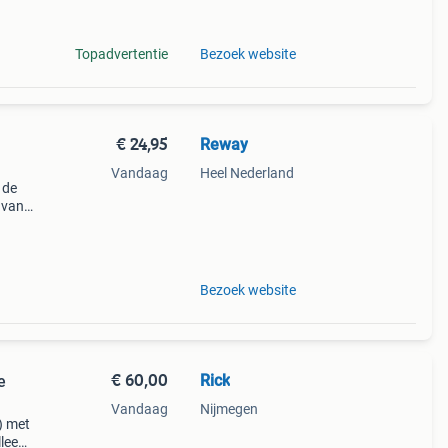
ish
Topadvertentie
Bezoek website
€ 24,95
Reway
Vandaag
Heel Nederland
 de
 van
set
and
Bezoek website
€ 60,00
Rick
e
Vandaag
Nijmegen
) met
lleen