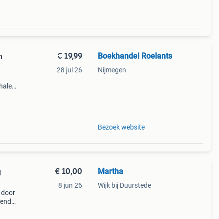
€ 19,99
Boekhandel Roelants
n
28 jul 26
Nijmegen
halen
g
14.00
Bezoek website
€ 10,00
Martha
g
8 jun 26
Wijk bij Duurstede
 door
ekende
reld.