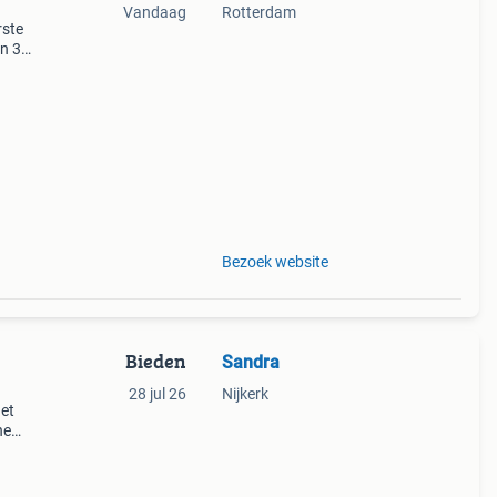
Vandaag
Rotterdam
rste
en 30
ag
Bezoek website
Bieden
Sandra
28 jul 26
Nijkerk
het
ne
f
oner